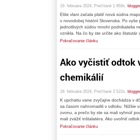
19. februára 2024, Prečítané 1 859x,
blogge
Ešte vlani začala platiť nová súdna map
v novodobej histórii Slovenska. Po vyše
jednotlivých súdov mnohí podnikatelia netu
vznikla. Na čo by ste určite ako štatutá
Pokračovanie článku
Ako vyčistiť odtok 
chemikálií
18. februára 2024, Prečítané 3 522x,
blogge
K upchatiu vane zvyčajne dochádza v dô
sa časom nahromadili v odtoku. Nižšie
zvonu, a prečo by ste sa mali vyhnúť po
mali zvážiť inštalatéra. Ako uvoľniť o
Pokračovanie článku