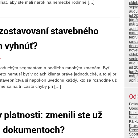
ĺňať, aby ste mali nárok na nemecké rodinné […]
októ
sept
augu
júl 2
jún 
máj 
i zostavovaní stavebného
apríl
mare
febr
m vyhnúť?
janu
dece
nove
októ
sept
r
augu
júl 2
jednoduchým segmentom a podlieha mnohým zmenám. Byť
jún 
to nemusí byť v očiach klienta práve jednoduché, a to aj pri
máj 
stavebníctva si napokon uvedomí každý, kto sa rozhodne už
apríl
me sa na tri časté chyby pri […]
Od
Fotky
Goog
platnosti: zmenili ste už
Kalk
Kalk
Kalku
h dokumentoch?
Prav
Rece
Šport