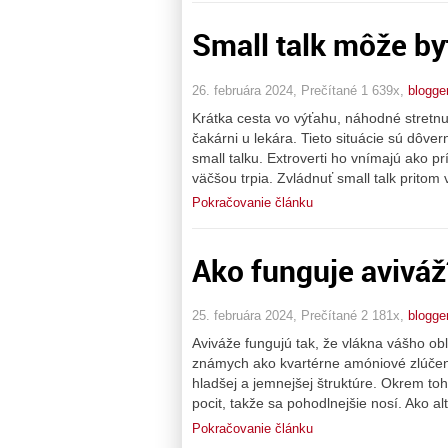
Small talk môže byť
26. februára 2024, Prečítané 1 639x,
blogge
Krátka cesta vo výťahu, náhodné stretn
čakárni u lekára. Tieto situácie sú dôve
small talku. Extroverti ho vnímajú ako pr
väčšou trpia. Zvládnuť small talk prito
Pokračovanie článku
Ako funguje aviváž
25. februára 2024, Prečítané 2 181x,
blogge
Aviváže fungujú tak, že vlákna vášho ob
známych ako kvartérne amóniové zlúčenin
hladšej a jemnejšej štruktúre. Okrem to
pocit, takže sa pohodlnejšie nosí. Ako al
Pokračovanie článku