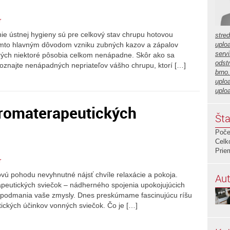
r
nie ústnej hygieny sú pre celkový stav chrupu hotovou
stre
ýmto hlavným dôvodom vzniku zubných kazov a zápalov
uplo
servi
torých niektoré pôsobia celkom nenápadne. Skôr ako sa
odstr
oznajte nenápadných nepriateľov vášho chrupu, ktorí […]
brno
uplo
uplo
aromaterapeutických
Šta
Poče
Celk
Prie
r
ú pohodu nevyhnutné nájsť chvíle relaxácie a pokoja.
Aut
peutických sviečok – nádherného spojenia upokojujúcich
i podmania vaše zmysly. Dnes preskúmame fascinujúcu ríšu
ických účinkov vonných sviečok. Čo je […]