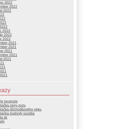
ber 2022
ember 2022
st 2022
022
2022
2022
 2022
c 2022
uár 2022
ár 2022
mber 2021
mber 2021
ber 2021
ember 2021
st 2021
021
2021
2021
 2021
kazy
le recenzie
ulačka ceny vozu
ulačka dôchodkového veku
lačka hodnoty vozidla
da.sk
pty