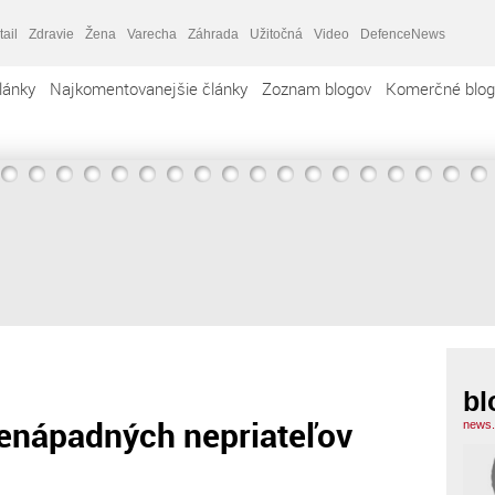
tail
Zdravie
Žena
Varecha
Záhrada
Užitočná
Video
DefenceNews
lánky
Najkomentovanejšie články
Zoznam blogov
Komerčné blog
bl
nenápadných nepriateľov
news.