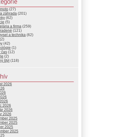
egórie
-moto
(27)
a záhrada
(201)
nky
(62)
cie
(5)
lária a firma
(259)
radené
(121)
ysel a technika
(62)
(2)
by
(42)
nológie
(1)
 čas
(12)
ie
(2)
ný štýl
(118)
hív
st 2026
026
2026
2026
 2026
c 2026
uár 2026
ár 2026
mber 2025
mber 2025
ber 2025
ember 2025
025