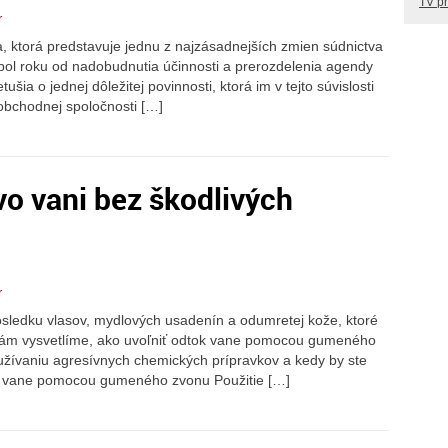
TV p
r
a, ktorá predstavuje jednu z najzásadnejších zmien súdnictva
 pol roku od nadobudnutia účinnosti a prerozdelenia agendy
šia o jednej dôležitej povinnosti, ktorá im v tejto súvislosti
r obchodnej spoločnosti […]
vo vani bez škodlivých
r
sledku vlasov, mydlových usadenín a odumretej kože, ktoré
 vám vysvetlíme, ako uvoľniť odtok vane pomocou gumeného
užívaniu agresívnych chemických prípravkov a kedy by ste
dtok vane pomocou gumeného zvonu Použitie […]