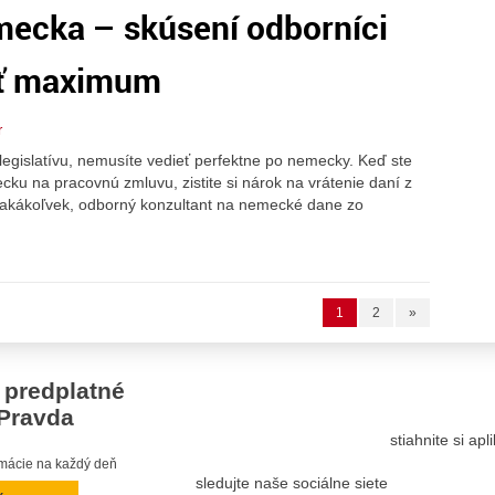
mecka – skúsení odborníci
ať maximum
r
gislatívu, nemusíte vedieť perfektne po nemecky. Keď ste
ku na pracovnú zmluvu, zistite si nárok na vrátenie daní z
 akákoľvek, odborný konzultant na nemecké dane zo
1
2
»
 predplatné
Pravda
stiahnite si ap
ormácie na každý deň
sledujte naše sociálne siete