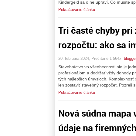
Kindergeld sa o ne upraví. Čo musíte sp
Pokračovanie článku
Tri časté chyby pr
rozpočtu: ako sa i
20. februára 2024, Prečítané 1 564x,
blogge
Stavebníctvo vo všeobecnosti nie je 
profesionálom a dodržať vždy dohody pre
tých najlepších úmysloch. Komplexnosť 
len zostaviť stavebný rozpočet. Pozreli s
Pokračovanie článku
Nová súdna mapa v 
údaje na firemnýc