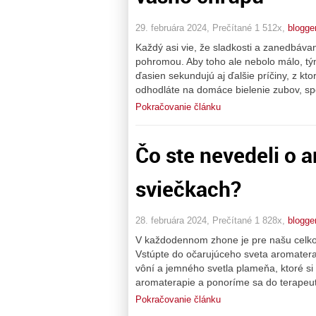
29. februára 2024, Prečítané 1 512x,
blogge
Každý asi vie, že sladkosti a zanedbáva
pohromou. Aby toho ale nebolo málo, t
ďasien sekundujú aj ďalšie príčiny, z k
odhodláte na domáce bielenie zubov, sp
Pokračovanie článku
Čo ste nevedeli o 
sviečkach?
28. februára 2024, Prečítané 1 828x,
blogge
V každodennom zhone je pre našu celkov
Vstúpte do očarujúceho sveta aromatera
vôní a jemného svetla plameňa, ktoré s
aromaterapie a ponoríme sa do terapeut
Pokračovanie článku