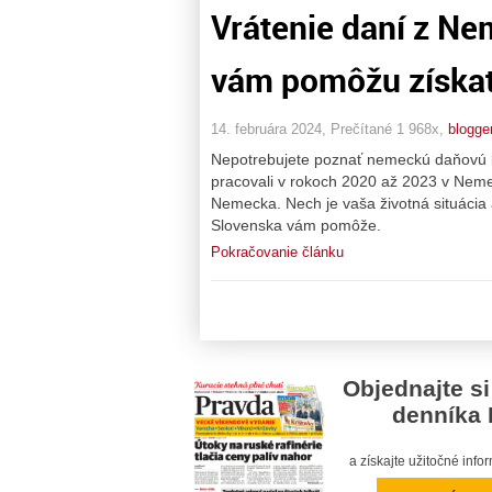
Vrátenie daní z Ne
vám pomôžu získ
14. februára 2024, Prečítané 1 968x,
blogge
Nepotrebujete poznať nemeckú daňovú le
pracovali v rokoch 2020 až 2023 v Nemec
Nemecka. Nech je vaša životná situácia
Slovenska vám pomôže.
Pokračovanie článku
Objednajte si
denníka 
a získajte užitočné inf