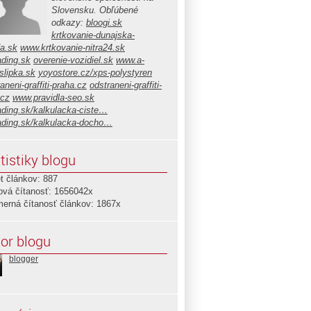
Slovensku. Obľúbené
odkazy:
bloogi.sk
krtkovanie-dunajska-
da.sk
www.krtkovanie-nitra24.sk
ading.sk
overenie-vozidiel.sk
www.a-
slipka.sk
yoyostore.cz/xps-polystyren
aneni-graffiti-praha.cz
odstraneni-graffiti-
.cz
www.pravidla-seo.sk
ading.sk/kalkulacka-ciste…
ading.sk/kalkulacka-docho…
tistiky blogu
t článkov: 887
ová čítanosť: 1656042x
merná čítanosť článkov: 1867x
or blogu
blogger