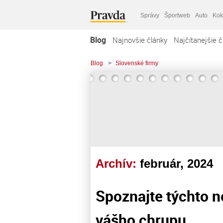
Správy
Športweb
Auto
Kok
Blog
Najnovšie články
Najčítanejšie č
Blog
>
Slovenské firmy
Archív:
február, 2024
Spoznajte týchto 
vášho chrupu