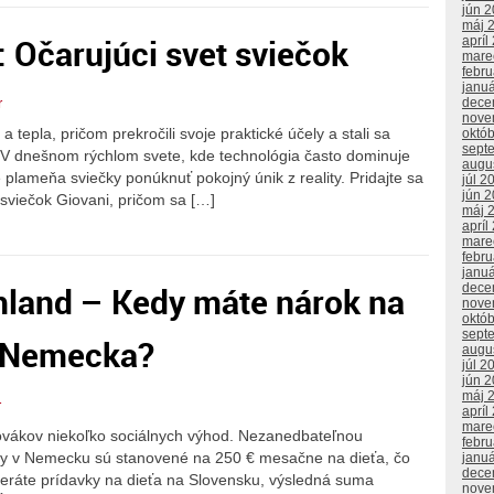
jún 
máj 
t: Očarujúci svet sviečok
apríl
mare
febr
janu
dece
r
nove
a tepla, pričom prekročili svoje praktické účely a stali sa
októ
sept
 V dnešnom rýchlom svete, kde technológia často dominuje
augu
plameňa sviečky ponúknuť pokojný únik z reality. Pridajte sa
júl 2
jún 
sviečok Giovani, pričom sa […]
máj 
apríl
mare
febr
janu
hland – Kedy máte nárok na
dece
nove
októ
sept
z Nemecka?
augu
júl 2
jún 
máj 
r
apríl
mare
ovákov niekoľko sociálnych výhod. Nezanedbateľnou
febr
vky v Nemecku sú stanovené na 250 € mesačne na dieťa, čo
janu
dece
eráte prídavky na dieťa na Slovensku, výsledná suma
nove