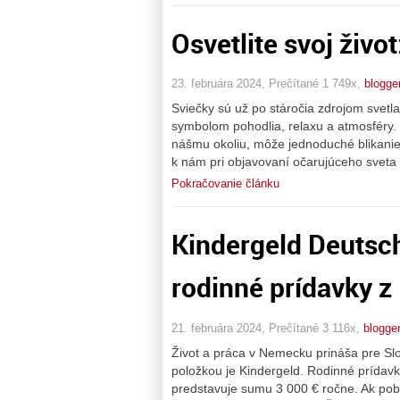
Osvetlite svoj živo
23. februára 2024, Prečítané 1 749x,
blogge
Sviečky sú už po stáročia zdrojom svetla 
symbolom pohodlia, relaxu a atmosféry.
nášmu okoliu, môže jednoduché blikanie 
k nám pri objavovaní očarujúceho sveta 
Pokračovanie článku
Kindergeld Deutsc
rodinné prídavky 
21. februára 2024, Prečítané 3 116x,
blogge
Život a práca v Nemecku prináša pre Sl
položkou je Kindergeld. Rodinné prída
predstavuje sumu 3 000 € ročne. Ak pob