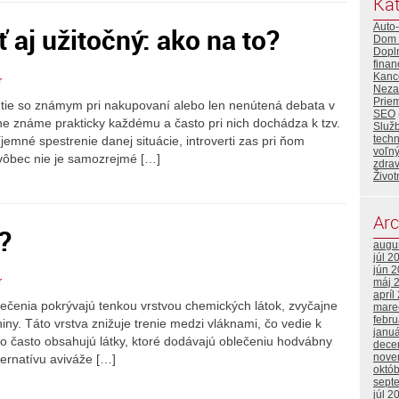
Kat
Auto
 aj užitočný: ako na to?
Dom 
Dopl
finan
Kance
r
Neza
Priem
utie so známym pri nakupovaní alebo len nenútená debata v
SEO
rne známe prakticky každému a často pri nich dochádza k tzv.
Služ
tech
íjemné spestrenie danej situácie, introverti zas pri ňom
voľný
m vôbec nie je samozrejmé […]
zdrav
Život
Arc
?
augu
júl 2
jún 
r
máj 
apríl
lečenia pokrývajú tenkou vrstvou chemických látok, zvyčajne
mare
febr
y. Táto vrstva znižuje trenie medzi vláknami, čo vedie k
janu
ho často obsahujú látky, ktoré dodávajú oblečeniu hodvábny
dece
nove
ternatívu aviváže […]
októ
sept
júl 2