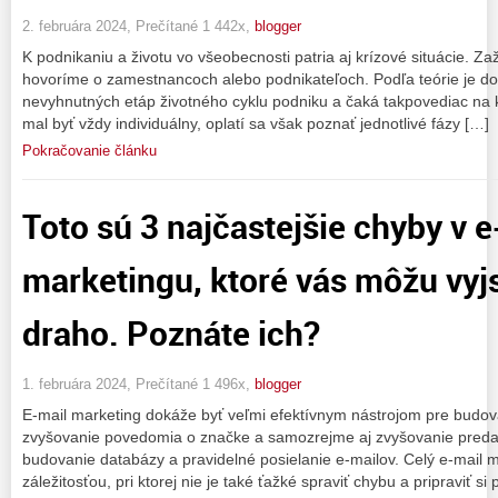
2. februára 2024, Prečítané 1 442x,
blogger
K podnikaniu a životu vo všeobecnosti patria aj krízové situácie. Zaž
hovoríme o zamestnancoch alebo podnikateľoch. Podľa teórie je do
nevyhnutných etáp životného cyklu podniku a čaká takpovediac na k
mal byť vždy individuálny, oplatí sa však poznať jednotlivé fázy […]
Pokračovanie článku
Toto sú 3 najčastejšie chyby v e
marketingu, ktoré vás môžu vyj
draho. Poznáte ich?
1. februára 2024, Prečítané 1 496x,
blogger
E-mail marketing dokáže byť veľmi efektívnym nástrojom pre budov
zvyšovanie povedomia o značke a samozrejme aj zvyšovanie predajo
budovanie databázy a pravidelné posielanie e-mailov. Celý e-mail 
záležitosťou, pri ktorej nie je také ťažké spraviť chybu a pripraviť s