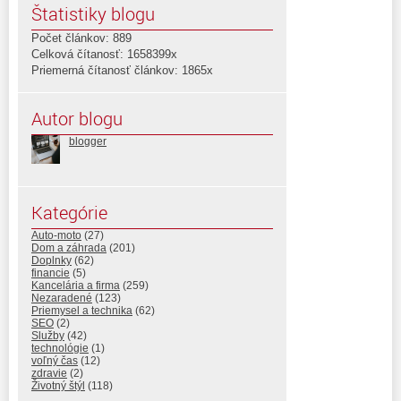
Štatistiky blogu
Počet článkov: 889
Celková čítanosť: 1658399x
Priemerná čítanosť článkov: 1865x
Autor blogu
blogger
Kategórie
Auto-moto
(27)
Dom a záhrada
(201)
Doplnky
(62)
financie
(5)
Kancelária a firma
(259)
Nezaradené
(123)
Priemysel a technika
(62)
SEO
(2)
Služby
(42)
technológie
(1)
voľný čas
(12)
zdravie
(2)
Životný štýl
(118)