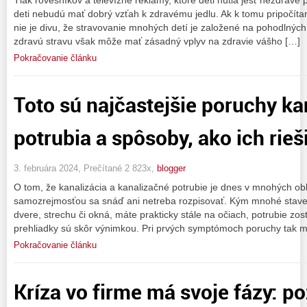
deti nebudú mať dobrý vzťah k zdravému jedlu. Ak k tomu pripočíta
nie je divu, že stravovanie mnohých detí je založené na pohodlných
zdravú stravu však môže mať zásadný vplyv na zdravie vášho […]
Pokračovanie článku
Toto sú najčastejšie poruchy k
potrubia a spôsoby, ako ich rieš
3. februára 2024, Prečítané 2 823x,
blogger
O tom, že kanalizácia a kanalizačné potrubie je dnes v mnohých ob
samozrejmosťou sa snáď ani netreba rozpisovať. Kým mnohé staveb
dvere, strechu či okná, máte prakticky stále na očiach, potrubie zos
prehliadky sú skôr výnimkou. Pri prvých symptómoch poruchy tak m
Pokračovanie článku
Kríza vo firme má svoje fázy: p