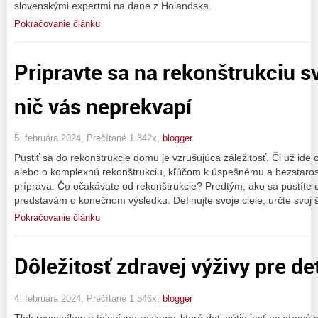
slovenskými expertmi na dane z Holandska.
Pokračovanie článku
Pripravte sa na rekonštrukciu 
nič vás neprekvapí
5. februára 2024, Prečítané 1 342x,
blogger
Pustiť sa do rekonštrukcie domu je vzrušujúca záležitosť. Či už ide o
alebo o komplexnú rekonštrukciu, kľúčom k úspešnému a bezstaro
príprava. Čo očakávate od rekonštrukcie? Predtým, ako sa pustíte d
predstavám o konečnom výsledku. Definujte svoje ciele, určte svoj š
Pokračovanie článku
Dôležitosť zdravej výživy pre de
4. februára 2024, Prečítané 1 546x,
blogger
Tlak rovesníkov a televízne reklamy, ktoré deti nútia jesť nezdravé