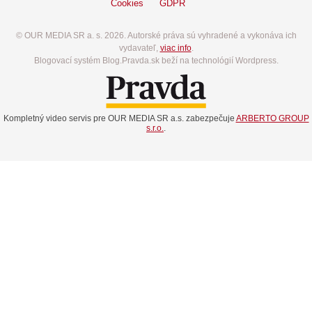
Cookies
GDPR
© OUR MEDIA SR a. s. 2026. Autorské práva sú vyhradené a vykonáva ich
vydavateľ,
viac info
.
Blogovací systém Blog.Pravda.sk beží na technológií Wordpress.
Kompletný video servis pre OUR MEDIA SR a.s. zabezpečuje
ARBERTO GROUP
s.r.o.
.