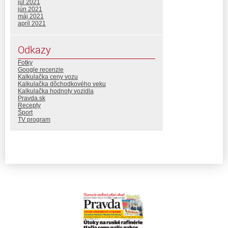
júl 2021
jún 2021
máj 2021
apríl 2021
Odkazy
Fotky
Google recenzie
Kalkulačka ceny vozu
Kalkulačka dôchodkového veku
Kalkulačka hodnoty vozidla
Pravda.sk
Recepty
Šport
TV program