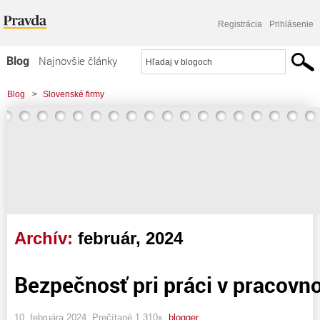
Registrácia
Prihlásenie
Blog
Najnovšie články
Najčítanejšie články
Blog
>
Slovenské firmy
Najkomentovanejšie články
Zoznam blogov
Komerčné blogy
Archív:
február, 2024
Bezpečnosť pri práci v pracov
10. februára 2024, Prečítané 1 310x,
blogger