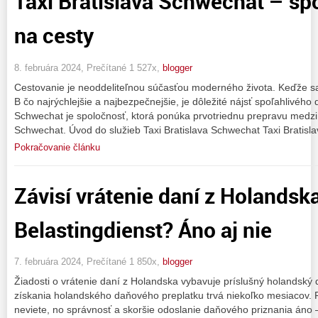
Taxi Bratislava Schwechat – spo
na cesty
8. februára 2024, Prečítané 1 527x,
blogger
Cestovanie je neoddeliteľnou súčasťou moderného života. Keďže s
B čo najrýchlejšie a najbezpečnejšie, je dôležité nájsť spoľahlivého 
Schwechat je spoločnosť, ktorá ponúka prvotriednu prepravu medzi 
Schwechat. Úvod do služieb Taxi Bratislava Schwechat Taxi Bratisl
Pokračovanie článku
Závisí vrátenie daní z Holandsk
Belastingdienst? Áno aj nie
7. februára 2024, Prečítané 1 850x,
blogger
Žiadosti o vrátenie daní z Holandska vybavuje príslušný holandský
získania holandského daňového preplatku trvá niekoľko mesiacov. 
neviete, no správnosť a skoršie odoslanie daňového priznania áno 