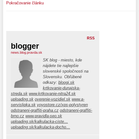
Pokračovanie článku
RSS
blogger
news.blog.pravda.sk
SK blog - miesto, kde
nájdete tie najlepšie
slovenské spoločnosti na
Slovensku. Obľúbené
odkazy:
bloogi.sk
krtkovanie-dunajska-
streda.sk
www.krtkovanie-nitra24.sk
uploading.sk
overenie-vozidiel.sk
www.a-
servislipka.sk
yoyostore.cz/xps-polystyren
odstraneni-graffiti-praha.cz
odstraneni-graffiti-
brno.cz
www.pravidla-seo.sk
uploading.sk/kalkulacka-ciste…
uploading.sk/kalkulacka-docho…