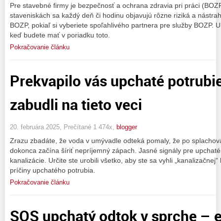
Pre stavebné firmy je bezpečnosť a ochrana zdravia pri práci (BO
staveniskách sa každý deň či hodinu objavujú rôzne riziká a nástr
BOZP, pokiaľ si vyberiete spoľahlivého partnera pre služby BOZP. U
keď budete mať v poriadku toto.
Pokračovanie článku
Prekvapilo vás upchaté potrubi
zabudli na tieto veci
20. februára 2025, Prečítané 1 474x,
blogger
Zrazu zbadáte, že voda v umývadle odteká pomaly, že po splachovan
dokonca začína šíriť nepríjemný zápach. Jasné signály pre upchaté
kanalizácie. Určite ste urobili všetko, aby ste sa vyhli „kanalizačnej
príčiny upchatého potrubia.
Pokračovanie článku
SOS upchatý odtok v sprche – e