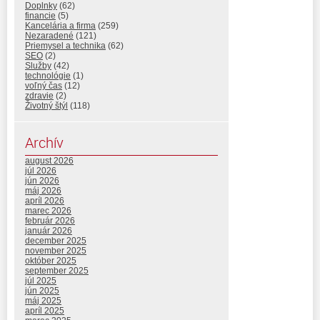
Doplnky
(62)
financie
(5)
Kancelária a firma
(259)
Nezaradené
(121)
Priemysel a technika
(62)
SEO
(2)
Služby
(42)
technológie
(1)
voľný čas
(12)
zdravie
(2)
Životný štýl
(118)
Archív
august 2026
júl 2026
jún 2026
máj 2026
apríl 2026
marec 2026
február 2026
január 2026
december 2025
november 2025
október 2025
september 2025
júl 2025
jún 2025
máj 2025
apríl 2025