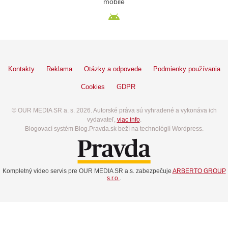
mobile
Kontakty
Reklama
Otázky a odpovede
Podmienky používania
Cookies
GDPR
© OUR MEDIA SR a. s. 2026. Autorské práva sú vyhradené a vykonáva ich
vydavateľ,
viac info
.
Blogovací systém Blog.Pravda.sk beží na technológií Wordpress.
Kompletný video servis pre OUR MEDIA SR a.s. zabezpečuje
ARBERTO GROUP
s.r.o.
.