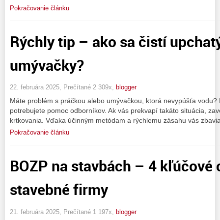
Pokračovanie článku
Rýchly tip – ako sa čistí upchat
umývačky?
22. februára 2025, Prečítané 2 309x,
blogger
Máte problém s práčkou alebo umývačkou, ktorá nevypúšťa vodu? 
potrebujete pomoc odborníkov. Ak vás prekvapí takáto situácia, zavo
krtkovania. Vďaka účinným metódam a rýchlemu zásahu vás zbavi
Pokračovanie článku
BOZP na stavbách – 4 kľúčové o
stavebné firmy
21. februára 2025, Prečítané 1 197x,
blogger