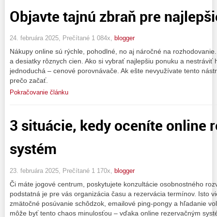
Objavte tajnú zbraň pre najlepš
24. februára 2025, Prečítané 1 084x,
blogger
Nákupy online sú rýchle, pohodlné, no aj náročné na rozhodovanie.
a desiatky rôznych cien. Ako si vybrať najlepšiu ponuku a nestrávi
jednoduchá – cenové porovnávače. Ak ešte nevyužívate tento nástr
prečo začať.
Pokračovanie článku
3 situácie, kedy oceníte online 
systém
23. februára 2025, Prečítané 1 170x,
blogger
Či máte jogové centrum, poskytujete konzultácie osobnostného roz
podstatná je pre vás organizácia času a rezervácia termínov. Isto v
zmätočné posúvanie schôdzok, emailové ping-pongy a hľadanie voľ
môže byť tento chaos minulosťou – vďaka online rezervačným sys