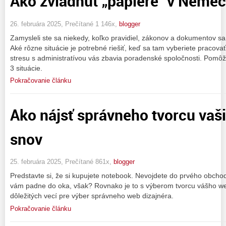
Ako zvládnuť „papiere“ v Nemec
26. februára 2025, Prečítané 1 146x,
blogger
Zamysleli ste sa niekedy, koľko pravidiel, zákonov a dokumentov 
Aké rôzne situácie je potrebné riešiť, keď sa tam vyberiete pracov
stresu s administratívou vás zbavia poradenské spoločnosti. Pomôžu
3 situácie.
Pokračovanie článku
Ako nájsť správneho tvorcu va
snov
25. februára 2025, Prečítané 861x,
blogger
Predstavte si, že si kupujete notebook. Nevojdete do prvého obchodu
vám padne do oka, však? Rovnako je to s výberom tvorcu vášho we
dôležitých vecí pre výber správneho web dizajnéra.
Pokračovanie článku