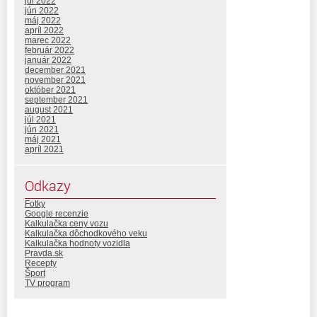
júl 2022
jún 2022
máj 2022
apríl 2022
marec 2022
február 2022
január 2022
december 2021
november 2021
október 2021
september 2021
august 2021
júl 2021
jún 2021
máj 2021
apríl 2021
Odkazy
Fotky
Google recenzie
Kalkulačka ceny vozu
Kalkulačka dôchodkového veku
Kalkulačka hodnoty vozidla
Pravda.sk
Recepty
Šport
TV program