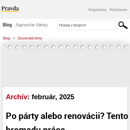
Registrácia
Prihlásenie
Blog
Najnovšie články
Najčítanejšie články
Blog
>
Slovenské firmy
Najkomentovanejšie články
Zoznam blogov
Komerčné blogy
Archív:
február, 2025
Po párty alebo renovácii? Tento
hromadu práce