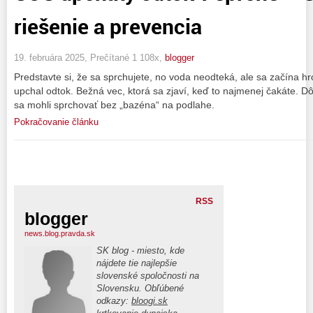
riešenie a prevencia
19. februára 2025, Prečítané 1 108x,
blogger
Predstavte si, že sa sprchujete, no voda neodteká, ale sa začína hr
upchal odtok. Bežná vec, ktorá sa zjaví, keď to najmenej čakáte. Dôle
sa mohli sprchovať bez „bazéna“ na podlahe.
Pokračovanie článku
RSS
blogger
news.blog.pravda.sk
SK blog - miesto, kde
nájdete tie najlepšie
slovenské spoločnosti na
Slovensku. Obľúbené
odkazy:
bloogi.sk