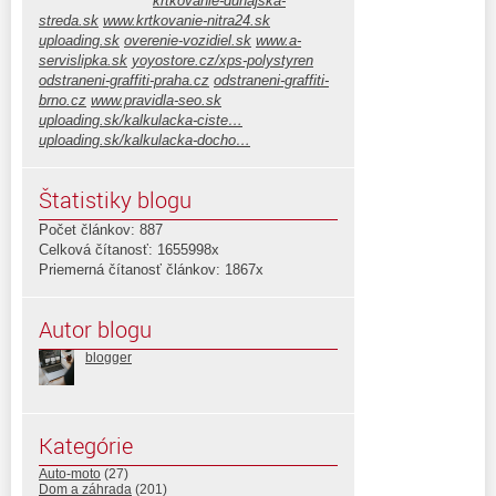
krtkovanie-dunajska-
streda.sk
www.krtkovanie-nitra24.sk
uploading.sk
overenie-vozidiel.sk
www.a-
servislipka.sk
yoyostore.cz/xps-polystyren
odstraneni-graffiti-praha.cz
odstraneni-graffiti-
brno.cz
www.pravidla-seo.sk
uploading.sk/kalkulacka-ciste…
uploading.sk/kalkulacka-docho…
Štatistiky blogu
Počet článkov: 887
Celková čítanosť: 1655998x
Priemerná čítanosť článkov: 1867x
Autor blogu
blogger
Kategórie
Auto-moto
(27)
Dom a záhrada
(201)