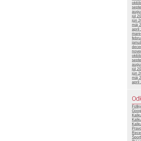
októ
sept
augu
júl 2
jún 
máj 
apríl
mare
febr
janu
dece
nove
októ
sept
augu
júl 2
jún 
máj 
apríl
Od
Fotky
Goog
Kalk
Kalk
Kalku
Prav
Rece
Šport