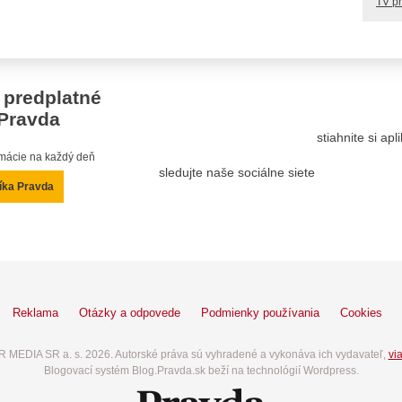
TV p
 predplatné
Pravda
stiahnite si ap
ormácie na každý deň
sledujte naše sociálne siete
íka Pravda
Reklama
Otázky a odpovede
Podmienky používania
Cookies
 MEDIA SR a. s. 2026. Autorské práva sú vyhradené a vykonáva ich vydavateľ,
via
Blogovací systém Blog.Pravda.sk beží na technológií Wordpress.