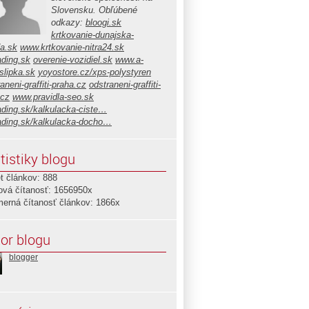
Slovensku. Obľúbené
odkazy:
bloogi.sk
krtkovanie-dunajska-
da.sk
www.krtkovanie-nitra24.sk
ading.sk
overenie-vozidiel.sk
www.a-
slipka.sk
yoyostore.cz/xps-polystyren
aneni-graffiti-praha.cz
odstraneni-graffiti-
.cz
www.pravidla-seo.sk
ading.sk/kalkulacka-ciste…
ading.sk/kalkulacka-docho…
tistiky blogu
t článkov: 888
ová čítanosť: 1656950x
merná čítanosť článkov: 1866x
or blogu
blogger