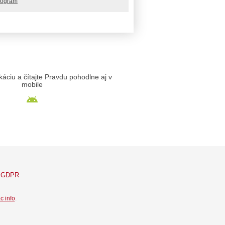
rogram
likáciu a čítajte Pravdu pohodlne aj v
mobile
GDPR
c info
.