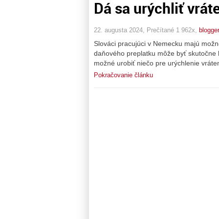
Dá sa urýchliť vrá
22. augusta 2024, Prečítané 1 962x,
blogge
Slováci pracujúci v Nemecku majú možn
daňového preplatku môže byť skutočne lá
možné urobiť niečo pre urýchlenie vrát
Pokračovanie článku