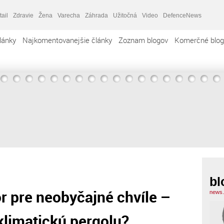
tail
Zdravie
Žena
Varecha
Záhrada
Užitočná
Video
DefenceNews
lánky
Najkomentovanejšie články
Zoznam blogov
Komerčné blog
bl
r pre neobyčajné chvíle –
news.
oklimatickú pergolu?