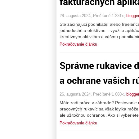
fakturačných aplik
28. augusta 2024, Prečítané 1 231x,
blogge
Ste začínajúci podnikateľ alebo freelanc
jednoduché a efektívne – využite aplikác
kreatívnym aktivitám a vášmu podnikani
Pokračovanie článku
Správne rukavice d
a ochrane vašich r
26. augusta 2024, Prečítané 1 060x,
blogge
Máte radi práce v záhrade? Pestovanie r
pracovných rukavíc sa však idylka môže
ale užitočnou ochranou. Ako si vyberie
Pokračovanie článku