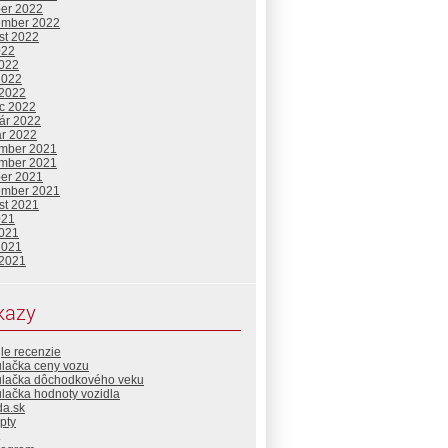
ber 2022
ember 2022
st 2022
022
2022
2022
 2022
c 2022
uár 2022
ár 2022
mber 2021
mber 2021
ber 2021
ember 2021
st 2021
021
2021
2021
 2021
kazy
le recenzie
ulačka ceny vozu
ulačka dôchodkového veku
lačka hodnoty vozidla
da.sk
pty