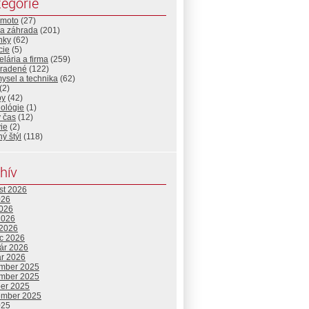
egórie
-moto
(27)
a záhrada
(201)
nky
(62)
cie
(5)
lária a firma
(259)
radené
(122)
ysel a technika
(62)
(2)
by
(42)
nológie
(1)
 čas
(12)
ie
(2)
ný štýl
(118)
hív
st 2026
026
2026
2026
 2026
c 2026
uár 2026
ár 2026
mber 2025
mber 2025
ber 2025
ember 2025
025