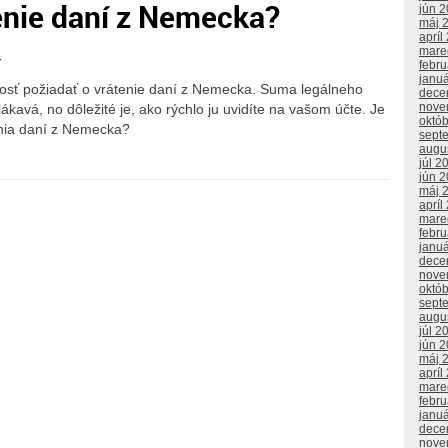
tenie daní z Nemecka?
jún 
máj 
apríl
mare
r
febr
janu
osť požiadať o vrátenie daní z Nemecka. Suma legálneho
dece
nove
kavá, no dôležité je, ako rýchlo ju uvidíte na vašom účte. Je
októ
enia daní z Nemecka?
sept
augu
júl 2
jún 
máj 
apríl
mare
febr
janu
dece
nove
októ
sept
augu
júl 2
jún 
máj 
apríl
mare
febr
janu
dece
nove