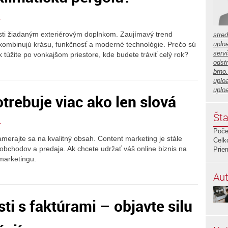
r
sti žiadaným exteriérovým doplnkom. Zaujímavý trend
stre
é kombinujú krásu, funkčnosť a moderné technológie. Prečo sú
uplo
servi
k túžite po vonkajšom priestore, kde budete tráviť celý rok?
odstr
brno
uplo
uplo
trebuje viac ako len slová
Šta
r
Poče
erajte sa na kvalitný obsah. Content marketing je stále
Celk
obchodov a predaja. Ak chcete udržať váš online biznis na
Prie
 marketingu.
Aut
ti s faktúrami – objavte silu