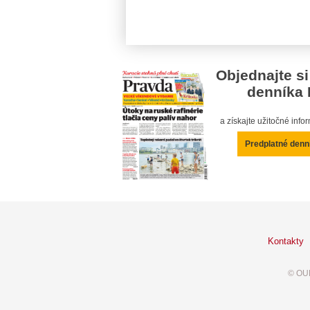
Objednajte si
denníka 
a získajte užitočné inf
Predplatné denn
Kontakty
© OUR