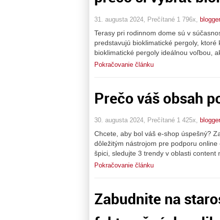
31. augusta 2024, Prečítané 1 796x,
blogge
Terasy pri rodinnom dome sú v súčasno
predstavujú bioklimatické pergoly, ktor
bioklimatické pergoly ideálnou voľbou, a
Pokračovanie článku
Prečo váš obsah po
30. augusta 2024, Prečítané 1 425x,
blogge
Chcete, aby bol váš e-shop úspešný? Zam
dôležitým nástrojom pre podporu online 
špici, sledujte 3 trendy v oblasti content
Pokračovanie článku
Zabudnite na staros