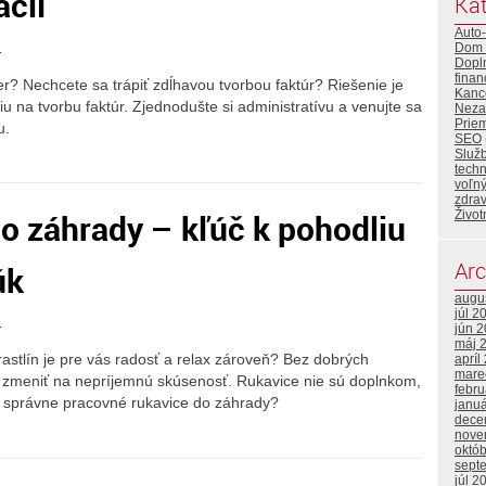
ácií
Kat
Auto
Dom 
r
Dopl
finan
er? Nechcete sa trápiť zdĺhavou tvorbou faktúr? Riešenie je
Kance
iu na tvorbu faktúr. Zjednodušte si administratívu a venujte sa
Neza
Priem
u.
SEO
Služ
tech
voľný
zdrav
o záhrady – kľúč k pohodliu
Život
Arc
úk
augu
júl 2
jún 
r
máj 
astlín je pre vás radosť a relax zároveň? Bez dobrých
apríl
mare
 zmeniť na nepríjemnú skúsenosť. Rukavice nie sú doplnkom,
febr
te správne pracovné rukavice do záhrady?
janu
dece
nove
októ
sept
júl 2