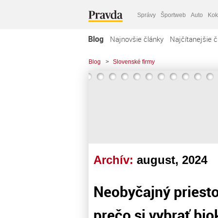
Správy
Športweb
Auto
Kok
Blog
Najnovšie články
Najčítanejšie č
Blog
>
Slovenské firmy
Archív:
august, 2024
Neobyčajný priesto
prečo si vybrať bi