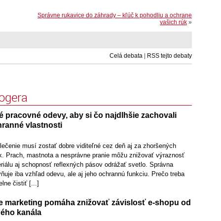
Správne rukavice do záhrady – kľúč k pohodliu a ochrane
vašich rúk
»
Celá debata
|
RSS tejto debaty
logera
é pracovné odevy, aby si čo najdlhšie zachovali
hranné vlastnosti
lečenie musí zostať dobre viditeľné cez deň aj za zhoršených
. Prach, mastnota a nesprávne pranie môžu znižovať výraznosť
riálu aj schopnosť reflexných pásov odrážať svetlo. Správna
ňuje iba vzhľad odevu, ale aj jeho ochrannú funkciu. Prečo treba
ne čistiť [...]
 marketing pomáha znižovať závislosť e-shopu od
ého kanála