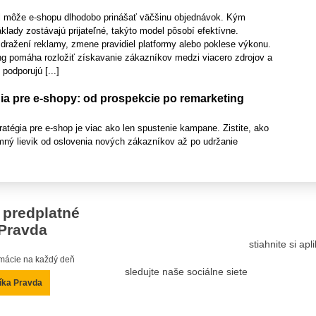
l môže e-shopu dlhodobo prinášať väčšinu objednávok. Kým
lady zostávajú prijateľné, takýto model pôsobí efektívne.
dražení reklamy, zmene pravidiel platformy alebo poklese výkonu.
g pomáha rozložiť získavanie zákazníkov medzi viacero zdrojov a
 podporujú [...]
ia pre e-shopy: od prospekcie po remarketing
tégia pre e-shop je viac ako len spustenie kampane. Zistite, ako
mný lievik od oslovenia nových zákazníkov až po udržanie
 predplatné
Pravda
stiahnite si ap
ormácie na každý deň
sledujte naše sociálne siete
íka Pravda