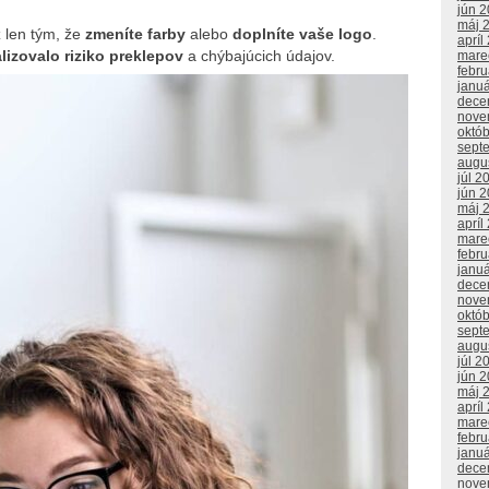
jún 
máj 
ž len tým, že
zmeníte farby
alebo
doplníte vaše logo
.
apríl
lizovalo riziko preklepov
a chýbajúcich údajov.
mare
febr
janu
dece
nove
októ
sept
augu
júl 2
jún 
máj 
apríl
mare
febr
janu
dece
nove
októ
sept
augu
júl 2
jún 
máj 
apríl
mare
febr
janu
dece
nove