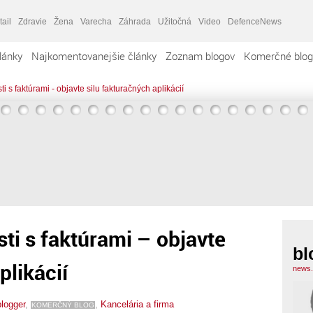
tail
Zdravie
Žena
Varecha
Záhrada
Užitočná
Video
DefenceNews
lánky
Najkomentovanejšie články
Zoznam blogov
Komerčné blog
i s faktúrami - objavte silu fakturačných aplikácií
ti s faktúrami – objavte
bl
plikácií
news.
blogger
,
,
Kancelária a firma
KOMERČNÝ BLOG