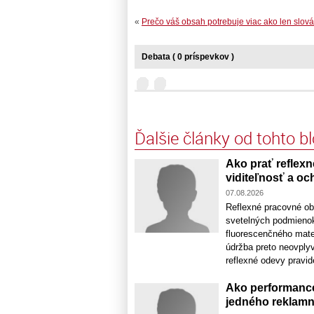
«
Prečo váš obsah potrebuje viac ako len slová
Debata ( 0 príspevkov )
Ďalšie články od tohto b
Ako prať reflexn
viditeľnosť a oc
07.08.2026
Reflexné pracovné ob
svetelných podmienok
fluorescenčného mate
údržba preto neovplyv
reflexné odevy pravidel
Ako performance
jedného reklamn