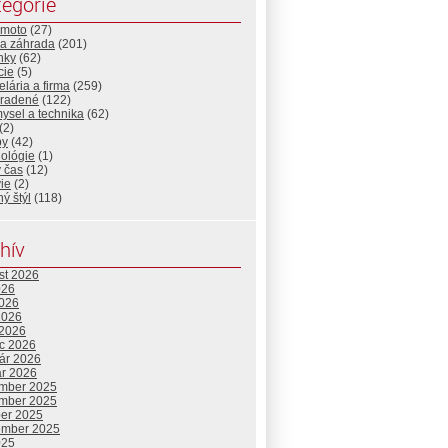
egórie
-moto
(27)
a záhrada
(201)
nky
(62)
cie
(5)
lária a firma
(259)
radené
(122)
ysel a technika
(62)
(2)
by
(42)
nológie
(1)
 čas
(12)
ie
(2)
ný štýl
(118)
hív
st 2026
026
2026
2026
 2026
c 2026
uár 2026
ár 2026
mber 2025
mber 2025
ber 2025
ember 2025
025