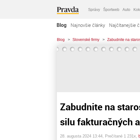
Správy
Športweb
Auto
Kok
Blog
Najnovšie články
Najčítanejšie č
Blog
>
Slovenské firmy
>
Zabudnite na starost
Zabudnite na staros
silu fakturačných a
28. augusta 2024 13:44
, Prečítané 1 231x,