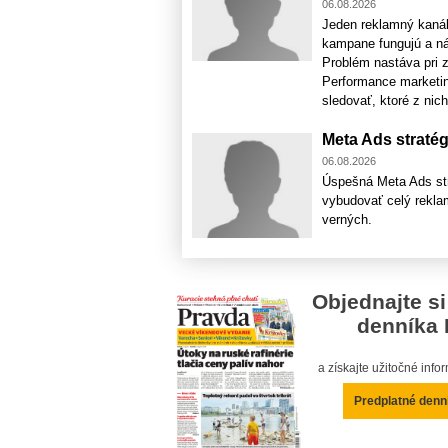
06.08.2026
Jeden reklamný kaná
kampane fungujú a nák
Problém nastáva pri z
Performance marketin
sledovať, ktoré z nich
Meta Ads stratég
06.08.2026
Úspešná Meta Ads stra
vybudovať celý rekla
verných.
Objednajte si
denníka 
a získajte užitočné inf
Predplatné denn