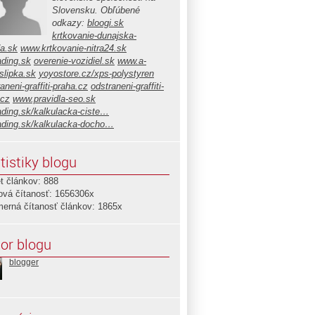
Slovensku. Obľúbené
odkazy:
bloogi.sk
krtkovanie-dunajska-
da.sk
www.krtkovanie-nitra24.sk
ading.sk
overenie-vozidiel.sk
www.a-
slipka.sk
yoyostore.cz/xps-polystyren
aneni-graffiti-praha.cz
odstraneni-graffiti-
.cz
www.pravidla-seo.sk
ading.sk/kalkulacka-ciste…
ading.sk/kalkulacka-docho…
tistiky blogu
t článkov: 888
ová čítanosť: 1656306x
merná čítanosť článkov: 1865x
or blogu
blogger