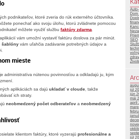
Kat
lo
Auto
Dom 
lých podnikateľov, ktoré zveria do rúk externého účtovníka.
Dopl
finan
môžete ponechať ako svoju úlohu, ktorú zvládnete pomocou
Kance
podnikateľ môžete využiť službu
faktúry zdarma
.
Neza
Priem
plikácií vám umožní vystaviť faktúru doslova za pár minút.
SEO
é šablóny
vám uľahčia zadávanie potrebných údajov a
Služ
tech
i.
voľný
zdrav
dnom mieste
Život
je administratíva nútenou povinnosťou a odkladajú ju, kým
Arc
 zmení.
augu
aných aplikáciách sa dajú
ukladať v cloude
, takže
júl 2
jún 
ávať ich straty.
máj 
apríl
ujú
neobmedzený počet odberateľov
a
neobmedzený
mare
febr
janu
hlivosť
dece
nove
októ
sept
sielate klientom faktúry, ktoré vyzerajú
profesionálne a
júl 2