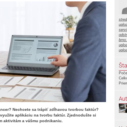
stre
uplo
servi
odstr
brno
uplo
uplo
Šta
Poče
Celk
Prie
Aut
lancer? Nechcete sa trápiť zdĺhavou tvorbou faktúr?
využite aplikáciu na tvorbu faktúr. Zjednodušte si
ym aktivitám a vášmu podnikaniu.