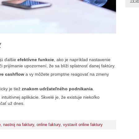
TV p
ť
jú ďalšie
efektívne funkcie
, ako je napríklad nastavenie
i prijímanie upozornení, že sa blíži splatnosť danej faktúry.
ve cashflow
a vy môžete promptne reagovať na zmeny
icky je tiež
znakom udržateľného podnikania
.
ntuitívnej aplikácie. Skvelé je, že existuje niekoľko
čať už dnes.
e
,
nastroj na faktury
,
online faktury
,
vystavit online faktury