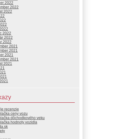
ber 2022
ember 2022
st 2022
022
2022
2022
 2022
c 2022
uár 2022
ár 2022
mber 2021
mber 2021
ber 2021
ember 2021
st 2021
021
2021
2021
 2021
kazy
le recenzie
ulačka ceny vozu
ulačka dôchodkového veku
lačka hodnoty vozidla
da.sk
pty