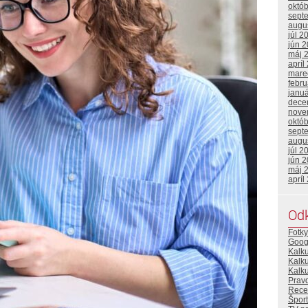
októ
sept
augu
júl 2
jún 
máj 
apríl
mare
febr
janu
dece
nove
októ
sept
augu
júl 2
jún 
máj 
apríl
Od
Fotky
Goog
Kalk
Kalk
Kalku
Prav
Rece
Šport