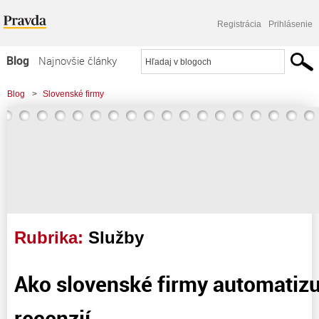
Registrácia
Prihlásenie
Blog
Najnovšie články
Najčítanejšie články
Blog
>
Slovenské firmy
Najkomentovanejšie články
Zoznam blogov
Komerčné blogy
Rubrika:
Služby
Ako slovenské firmy automatizu
recenzií