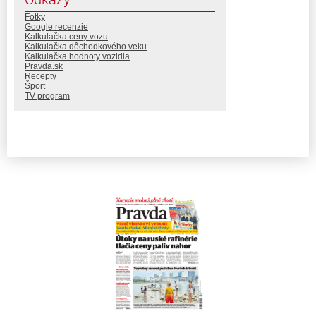
Fotky
Google recenzie
Kalkulačka ceny vozu
Kalkulačka dôchodkového veku
Kalkulačka hodnoty vozidla
Pravda.sk
Recepty
Šport
TV program