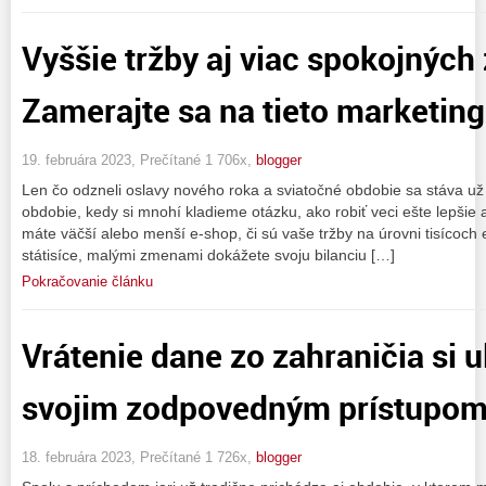
Vyššie tržby aj viac spokojných
Zamerajte sa na tieto marketing
19. februára 2023, Prečítané 1 706x,
blogger
Len čo odzneli oslavy nového roka a sviatočné obdobie sa stáva už
obdobie, kedy si mnohí kladieme otázku, ako robiť veci ešte lepšie a
máte väčší alebo menší e-shop, či sú vaše tržby na úrovni tisícoch 
státisíce, malými zmenami dokážete svoju bilanciu […]
Pokračovanie článku
Vrátenie dane zo zahraničia si 
svojim zodpovedným prístupo
18. februára 2023, Prečítané 1 726x,
blogger