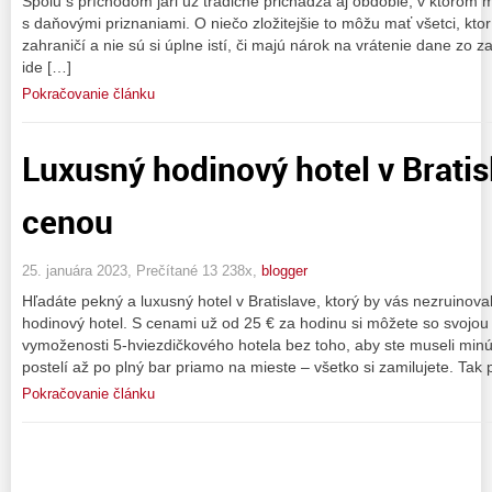
Spolu s príchodom jari už tradične prichádza aj obdobie, v ktorom m
s daňovými priznaniami. O niečo zložitejšie to môžu mať všetci, kto
zahraničí a nie sú si úplne istí, či majú nárok na vrátenie dane zo 
ide […]
Pokračovanie článku
Luxusný hodinový hotel v Brati
cenou
25. januára 2023, Prečítané 13 238x,
blogger
Hľadáte pekný a luxusný hotel v Bratislave, ktorý by vás nezruinova
hodinový hotel. S cenami už od 25 € za hodinu si môžete so svojou 
vymoženosti 5-hviezdičkového hotela bez toho, aby ste museli min
postelí až po plný bar priamo na mieste – všetko si zamilujete. Tak
Pokračovanie článku