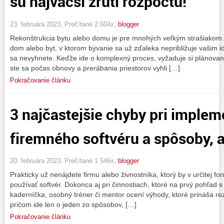
sú najväčší žrúti rozpočtu!
23. februára 2023, Prečítané 2 604x,
blogger
Rekonštrukcia bytu alebo domu je pre mnohých veľkým strašiakom. 
dom alebo byt, v ktorom bývanie sa už zďaleka nepribližuje vašim i
sa nevyhnete. Keďže ide o komplexný proces, vyžaduje si plánovani
ste sa počas obnovy a prerábania priestorov vyhli […]
Pokračovanie článku
3 najčastejšie chyby pri implem
firemného softvéru a spôsoby, 
20. februára 2023, Prečítané 1 546x,
blogger
Prakticky už nenájdete firmu alebo živnostníka, ktorý by v určitej fo
používať softvér. Dokonca aj pri činnostiach, ktoré na prvý pohľad s 
kaderníčka, osobný tréner či mentor ocení výhody, ktoré prináša re
pričom ide len o jeden zo spôsobov, […]
Pokračovanie článku