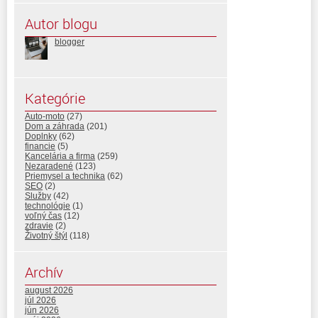
Autor blogu
blogger
Kategórie
Auto-moto
(27)
Dom a záhrada
(201)
Doplnky
(62)
financie
(5)
Kancelária a firma
(259)
Nezaradené
(123)
Priemysel a technika
(62)
SEO
(2)
Služby
(42)
technológie
(1)
voľný čas
(12)
zdravie
(2)
Životný štýl
(118)
Archív
august 2026
júl 2026
jún 2026