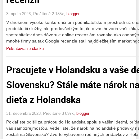
3. apríla 2026, Prečítané 2 185x,
blogger
V dnešnom vysoko konkurenčnom podnikateľskom prostredí už o ús
produktu či služby, ale predovšetkým to, čo o vás hovoria vaši záka
spotrebiteľov dnes dôveruje online recenziám rovnako ako osobn
mnohé firmy sa tak Google recenzie stali najdôležitejším marketin
Pokračovanie článku
Pracujete v Holandsku a vaše det
Slovensku? Stále máte nárok na
dieťa z Holandska
31. decembra 2023, Prečítané 3 897x,
blogger
Pokiaľ ste odišli za prácou do Holandska spolu s vašimi deťmi, prí
vás samozrejmosťou. Vedeli ste, že nárok na holandské prídavky na 
zostali na Slovensku? Zverte vybavenie rodinných prídavkov z Ho