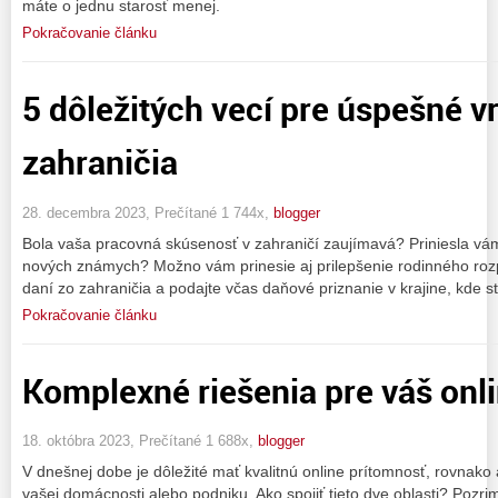
máte o jednu starosť menej.
Pokračovanie článku
5 dôležitých vecí pre úspešné v
zahraničia
28. decembra 2023, Prečítané 1 744x,
blogger
Bola vaša pracovná skúsenosť v zahraničí zaujímavá? Priniesla v
nových známych? Možno vám prinesie aj prilepšenie rodinného rozpo
daní zo zahraničia a podajte včas daňové priznanie v krajine, kde st
Pokračovanie článku
Komplexné riešenia pre váš onlin
18. októbra 2023, Prečítané 1 688x,
blogger
V dnešnej dobe je dôležité mať kvalitnú online prítomnosť, rovnako
vašej domácnosti alebo podniku. Ako spojiť tieto dve oblasti? Pozr