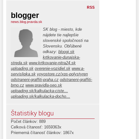
RSS
blogger
news.blog.pravda.sk
SK blog - miesto, kde
nájdete tie najlepšie
slovenské spoločnosti na
Slovensku. Obľúbené
odkazy:
bloogi.sk
krtkovanie-dunajska-
streda.sk
www.krtkovanie-nitra24.sk
uploading.sk
overenie-vozidiel.sk
www.a-
servislipka.sk
yoyostore.cz/xps-polystyren
odstraneni-graffiti-praha.cz
odstraneni-graffiti-
brno.cz
www.pravidla-seo.sk
uploading.sk/kalkulacka-ciste…
uploading.sk/kalkulacka-docho…
Štatistiky blogu
Počet článkov: 889
Celková čítanosť: 1659363x
Priemerná čítanosť článkov: 1867x