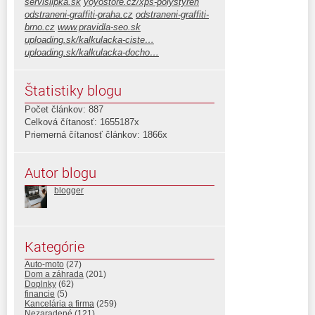
servislipka.sk
yoyostore.cz/xps-polystyren
odstraneni-graffiti-praha.cz
odstraneni-graffiti-
brno.cz
www.pravidla-seo.sk
uploading.sk/kalkulacka-ciste…
uploading.sk/kalkulacka-docho…
Štatistiky blogu
Počet článkov: 887
Celková čítanosť: 1655187x
Priemerná čítanosť článkov: 1866x
Autor blogu
blogger
Kategórie
Auto-moto
(27)
Dom a záhrada
(201)
Doplnky
(62)
financie
(5)
Kancelária a firma
(259)
Nezaradené
(121)