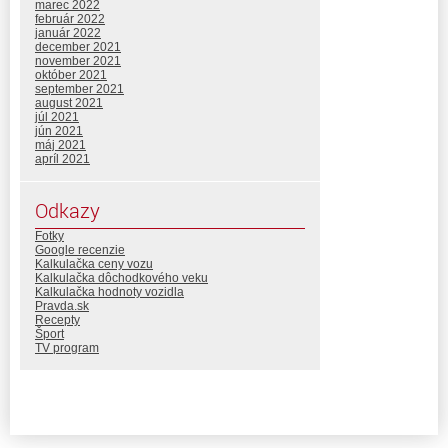
marec 2022
február 2022
január 2022
december 2021
november 2021
október 2021
september 2021
august 2021
júl 2021
jún 2021
máj 2021
apríl 2021
Odkazy
Fotky
Google recenzie
Kalkulačka ceny vozu
Kalkulačka dôchodkového veku
Kalkulačka hodnoty vozidla
Pravda.sk
Recepty
Šport
TV program