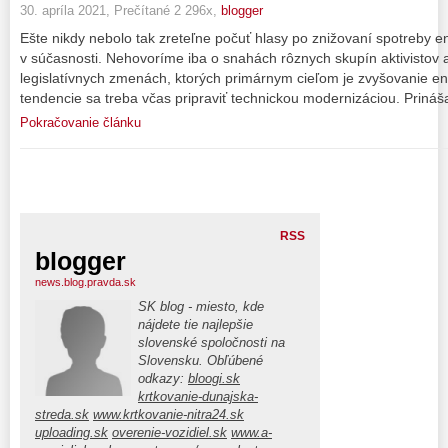
30. apríla 2021, Prečítané 2 296x,
blogger
Ešte nikdy nebolo tak zreteľne počuť hlasy po znižovaní spotreby en
v súčasnosti. Nehovoríme iba o snahách rôznych skupín aktivistov a
legislatívnych zmenách, ktorých primárnym cieľom je zvyšovanie energ
tendencie sa treba včas pripraviť technickou modernizáciou. Priná
Pokračovanie článku
RSS
blogger
news.blog.pravda.sk
SK blog - miesto, kde
nájdete tie najlepšie
slovenské spoločnosti na
Slovensku. Obľúbené
odkazy:
bloogi.sk
krtkovanie-dunajska-
streda.sk
www.krtkovanie-nitra24.sk
uploading.sk
overenie-vozidiel.sk
www.a-