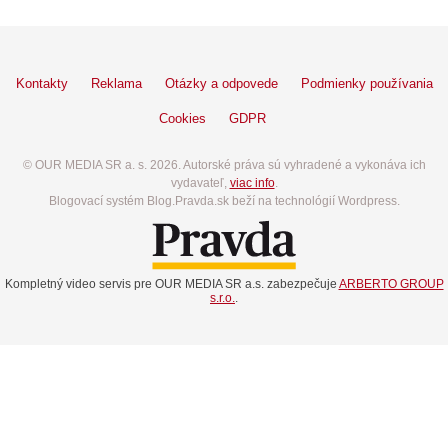
Kontakty
Reklama
Otázky a odpovede
Podmienky používania
Cookies
GDPR
© OUR MEDIA SR a. s. 2026. Autorské práva sú vyhradené a vykonáva ich
vydavateľ,
viac info
.
Blogovací systém Blog.Pravda.sk beží na technológií Wordpress.
Kompletný video servis pre OUR MEDIA SR a.s. zabezpečuje
ARBERTO GROUP
s.r.o.
.