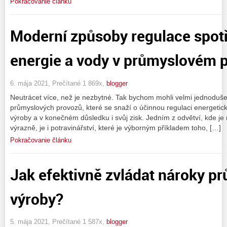
Pokračovanie článku
Moderní způsoby regulace spotř
energie a vody v průmyslovém p
6. mája 2021, Prečítané 1 869x,
blogger
Neutrácet více, než je nezbytné. Tak bychom mohli velmi jednoduš
průmyslových provozů, které se snaží o účinnou regulaci energetické
výroby a v konečném důsledku i svůj zisk. Jedním z odvětví, kde je
výrazně, je i potravinářství, které je výborným příkladem toho, […]
Pokračovanie článku
Jak efektivně zvládat nároky p
výroby?
5. mája 2021, Prečítané 1 587x,
blogger