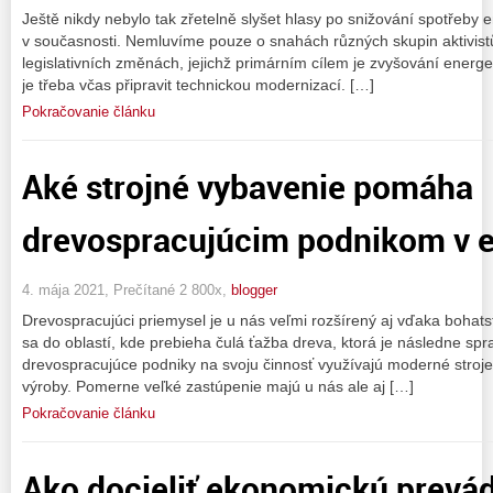
Ještě nikdy nebylo tak zřetelně slyšet hlasy po snižování spotřeby e
v současnosti. Nemluvíme pouze o snahách různých skupin aktivistů
legislativních změnách, jejichž primárním cílem je zvyšování energet
je třeba včas připravit technickou modernizací. […]
Pokračovanie článku
Aké strojné vybavenie pomáha
drevospracujúcim podnikom v ef
4. mája 2021, Prečítané 2 800x,
blogger
Drevospracujúci priemysel je u nás veľmi rozšírený aj vďaka bohats
sa do oblastí, kde prebieha čulá ťažba dreva, ktorá je následne sp
drevospracujúce podniky na svoju činnosť využívajú moderné stroje
výroby. Pomerne veľké zastúpenie majú u nás ale aj […]
Pokračovanie článku
Ako docieliť ekonomickú prevá