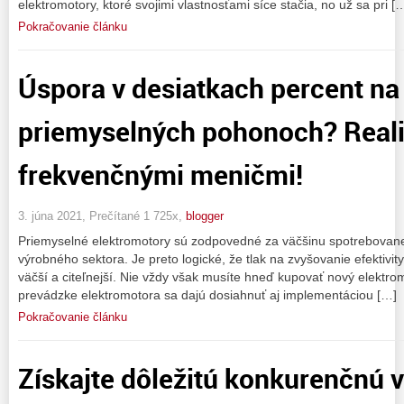
elektromotory, ktoré svojimi vlastnosťami síce stačia, no už sa pri [
Pokračovanie článku
Úspora v desiatkach percent na
priemyselných pohonoch? Reali
frekvenčnými meničmi!
3. júna 2021, Prečítané 1 725x,
blogger
Priemyselné elektromotory sú zodpovedné za väčšinu spotrebovanej 
výrobného sektora. Je preto logické, že tlak na zvyšovanie efektivit
väčší a citeľnejší. Nie vždy však musíte hneď kupovať nový elektro
prevádzke elektromotora sa dajú dosiahnuť aj implementáciou […]
Pokračovanie článku
Získajte dôležitú konkurenčnú