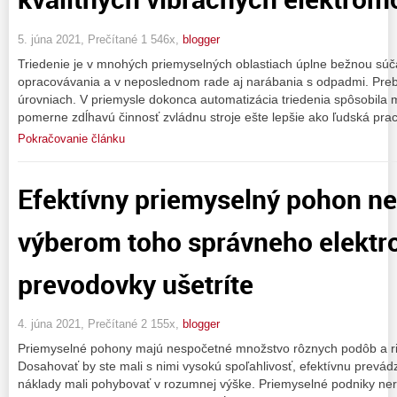
5. júna 2021, Prečítané 1 546x,
blogger
Triedenie je v mnohých priemyselných oblastiach úplne bežnou sú
opracovávania a v neposlednom rade aj narábania s odpadmi. Pre
úrovniach. V priemysle dokonca automatizácia triedenia spôsobila m
pomerne zdĺhavú činnosť zvládnu stroje ešte lepšie ako ľudská prac
Pokračovanie článku
Efektívny priemyselný pohon ne
výberom toho správneho elektr
prevodovky ušetríte
4. júna 2021, Prečítané 2 155x,
blogger
Priemyselné pohony majú nespočetné množstvo rôznych podôb a ri
Dosahovať by ste mali s nimi vysokú spoľahlivosť, efektívnu prevá
náklady mali pohybovať v rozumnej výške. Priemyselné podniky neraz