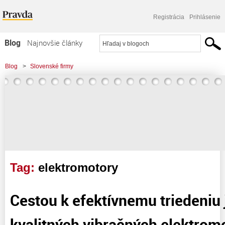
Registrácia
Prihlásenie
Blog
Najnovšie články
Najčítanejšie články
Blog
>
Slovenské firmy
Najkomentovanejšie články
Zoznam blogov
Komerčné blogy
Tag:
elektromotory
Cestou k efektívnemu triedeniu 
kvalitných vibračných elektrom