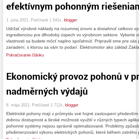
efektívnym pohonným riešenia
1. júna 2021, Prečítané 1 541x,
blogger
Udržať výrobné náklady na rozumnej úrovni a dosiahnuť celkovo vyso
ingredienciou pre dlhodobý úspech vo výrobnom sektore. Vyberte si
vlastnosti sa budete môcť naplno spoľahnúť. Pripravili sme pre vás
zariadení, s ktorou sa vám to podarí. Elektromotor ako základ Zá
Pokračovanie článku
Ekonomický provoz pohonů v p
nadměrných výdajů
8. mája 2021, Prečítané 1 712x,
blogger
Elektrické pohony mají v průmyslu své hojné zastoupení především
dobrou dostupnost a široké možnosti využití v různých typech aplika
pohonné systémy nejsou správně optimalizované. Problémy způsobu
předimenzování výkonu elektrických pohonů, které během ostrého 