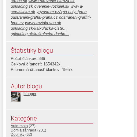
streda.sk
www.krtkovanie-nitra24.sk
uploading.sk
overenie-vozidiel.sk
www.a-
servislipka.sk
yoyostore.cz/xps-polystyren
odstraneni-graffiti-praha.cz
odstraneni-graffiti-
brno.cz
www.pravidla-seo.sk
uploading.sk/kalkulacka-ciste…
uploading.sk/kalkulacka-docho…
Štatistiky blogu
Počet článkov: 886
Celková čítanosť: 1654342x
Priemerná čítanosť článkov: 1867x
Autor blogu
blogger
Kategórie
Auto-moto
(27)
Dom a záhrada
(201)
Doplnky
(62)