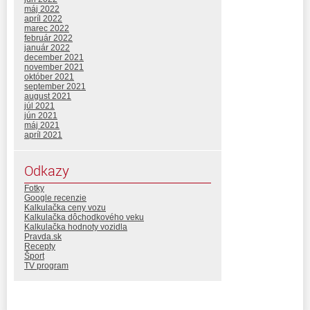
máj 2022
apríl 2022
marec 2022
február 2022
január 2022
december 2021
november 2021
október 2021
september 2021
august 2021
júl 2021
jún 2021
máj 2021
apríl 2021
Odkazy
Fotky
Google recenzie
Kalkulačka ceny vozu
Kalkulačka dôchodkového veku
Kalkulačka hodnoty vozidla
Pravda.sk
Recepty
Šport
TV program