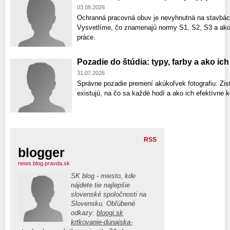
03.08.2026
Ochranná pracovná obuv je nevyhnutná na stavbách
Vysvetlíme, čo znamenajú normy S1, S2, S3 a ako
práce.
Pozadie do štúdia: typy, farby a ako ic
31.07.2026
Správne pozadie premení akúkoľvek fotografiu. Zist
existujú, na čo sa každé hodí a ako ich efektívne 
RSS
blogger
news.blog.pravda.sk
SK blog - miesto, kde
nájdete tie najlepšie
slovenské spoločnosti na
Slovensku. Obľúbené
odkazy:
bloogi.sk
krtkovanie-dunajska-