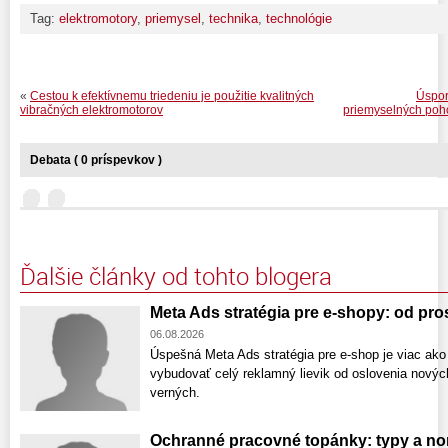
Tag:
elektromotory
,
priemysel
,
technika
,
technológie
«
Cestou k efektívnemu triedeniu je použitie kvalitných
Úspor
vibračných elektromotorov
priemyselných poh
Debata ( 0 príspevkov )
Ďalšie články od tohto blogera
Meta Ads stratégia pre e-shopy: od pr
06.08.2026
Úspešná Meta Ads stratégia pre e-shop je viac ako
vybudovať celý reklamný lievik od oslovenia nový
verných.
Ochranné pracovné topánky: typy a no