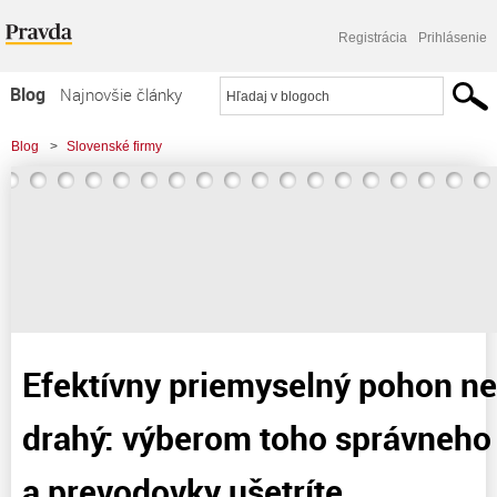
Registrácia
Prihlásenie
Blog
Najnovšie články
Najčítanejšie články
Blog
>
Slovenské firmy
Najkomentovanejšie články
>
Efektívny priemyselný pohon nemusí byť drahý: výberom toho správneho
Zoznam blogov
elektromotora a prevodovky
Komerčné blogy
Efektívny priemyselný pohon n
drahý: výberom toho správneho
a prevodovky ušetríte