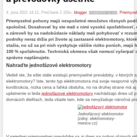
4. júna 2021 14:12
, Prečítané 2 155x,
blogger
,
,
Priemysel
KOMERČNÝ BLOG
Priemyselné pohony majú nespočetné množstvo rôznych podôb
spoločné. Dosahovať by ste mali s nimi vysokú spoľahlivosť,
a zároveň by sa nadobúdacie náklady mali pohybovať v rozum
podniky neraz držia pri živote aj zastarané elektromotory, ktor
stačia, no už sa pri nich vyskytuje väčšie riziko porúch, majú 
100 % spoľahnutie. Technická obmena však nemusí vyčerpať ce
správne naplánujete.
Nahraďte jednofázové elektromotory
Vedeli ste, že ešte stále existujú priemyselné prevádzky, v ktorých 
elektromotory? Iste, tento typ elektromotora má svoje nesporné vý
konštrukcia, nízka cena a ľahká obsluha, no na druhej strane má aj 
uplatnenie si teda
jednofázové elektromotory
nachádzajú dnes už p
domácich dielňach, teda všade tam, kde sa nevyžaduje náročná p
Jednofázový elektromotor
(zdroj: elektromotory-
menice.cz)
V nejednej priemyselnej prevádzke sa aj dnes na pohon rôznych ml