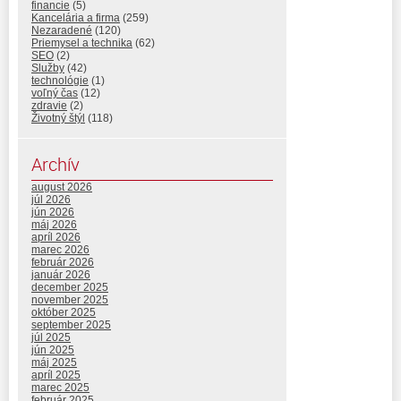
financie
(5)
Kancelária a firma
(259)
Nezaradené
(120)
Priemysel a technika
(62)
SEO
(2)
Služby
(42)
technológie
(1)
voľný čas
(12)
zdravie
(2)
Životný štýl
(118)
Archív
august 2026
júl 2026
jún 2026
máj 2026
apríl 2026
marec 2026
február 2026
január 2026
december 2025
november 2025
október 2025
september 2025
júl 2025
jún 2025
máj 2025
apríl 2025
marec 2025
február 2025