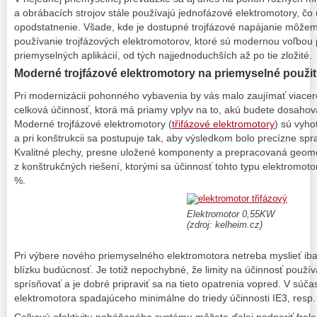
a obrábacích strojov stále používajú jednofázové elektromotory, č
opodstatnenie. Všade, kde je dostupné trojfázové napájanie môže
používanie trojfázových elektromotorov, ktoré sú modernou voľbou 
priemyselných aplikácií, od tých najjednoduchších až po tie zložité.
Moderné trojfázové elektromotory na priemyselné použit
Pri modernizácii pohonného vybavenia by vás malo zaujímať viacer
celková účinnosť, ktorá má priamy vplyv na to, akú budete dosahova
Moderné trojfázové elektromotory (
třifázové elektromotory
) sú vyho
a pri konštrukcii sa postupuje tak, aby výsledkom bolo precízne s
Kvalitné plechy, presne uložené komponenty a prepracovaná geometr
z konštrukčných riešení, ktorými sa účinnosť tohto typu elektromot
%.
Elektromotor 0,55KW
(zdroj: kelheim.cz)
Pri výbere nového priemyselného elektromotora netreba myslieť iba 
blízku budúcnosť. Je totiž nepochybné, že limity na účinnosť použ
sprísňovať a je dobré pripraviť sa na tieto opatrenia vopred. V sú
elektromotora spadajúceho minimálne do triedy účinnosti IE3, resp.