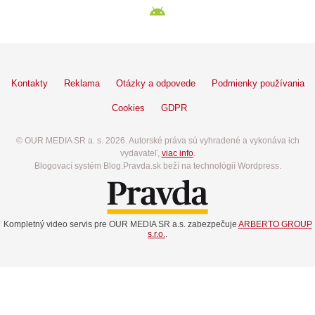
Kontakty
Reklama
Otázky a odpovede
Podmienky používania
Cookies
GDPR
© OUR MEDIA SR a. s. 2026. Autorské práva sú vyhradené a vykonáva ich
vydavateľ,
viac info
.
Blogovací systém Blog.Pravda.sk beží na technológií Wordpress.
Kompletný video servis pre OUR MEDIA SR a.s. zabezpečuje
ARBERTO GROUP
s.r.o.
.