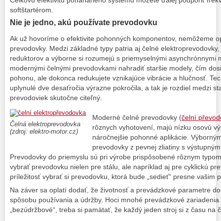
Celkovú efektivitu poháňaného systému môžete ďalej podporiť fr
softštartérom.
Nie je jedno, akú používate prevodovku
Ak už hovoríme o efektivite pohonných komponentov, nemôžeme o
prevodovky. Medzi základné typy patria aj čelné elektroprevodovky, 
reduktorov a výborne si rozumejú s priemyselnými asynchrónnymi
modernými čelnými prevodovkami nahradiť staršie modely, čím dosi
pohonu, ale dokonca redukujete vznikajúce vibrácie a hlučnosť. Te
uplynulé dve desaťročia výrazne pokročila, a tak je rozdiel medzi s
prevodoviek skutočne citeľný.
Moderné čelné prevodovky (
čelní převo
Čelná elektroprevodovka
rôznych vyhotovení, majú nízku osovú vý
(zdroj: elektro-motor.cz)
náročnejšie pohonné aplikácie. Výborný
prevodovky z pevnej zliatiny s výstupn
Prevodovky do priemyslu sú pri výrobe prispôsobené rôznym typom
vybrať prevodovku nielen pre stálu, ale napríklad aj pre cyklickú 
príležitosť vybrať si prevodovku, ktorá bude „sedieť“ presne vaši
Na záver sa oplatí dodať, že životnosť a prevádzkové parametre do u
spôsobu používania a údržby. Hoci mnohé prevádzkové zariadenia 
„bezúdržbové“, treba si pamätať, že každý jeden stroj si z času na