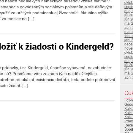
od našich neďalekých nemeckých susedov vzniká hlavne v
októ
amestnanec s odvádzaným sociálnym poistením a ste daňovým
sept
augu
využiť za určitých podmienok aj živnostníci. Aktuálna výška
júl 2
€ za mesiac na […]
jún 
máj 
apríl
mare
febr
janu
ožiť k žiadosti o Kindergeld?
dece
nove
októ
sept
augu
júl 2
 prídavky, tzv. Kindergeld, úspešne vybavená, nezabudnite
jún 
máj 
 to sú? Prinášame vám zoznam tých najdôležitejších.
apríl
potrebné preukázať existenciu dieťaťa, teda budete potrebovať
hcete žiadať […]
Od
Fotky
Goog
Kalk
Kalk
Kalku
Prav
Rece
Šport