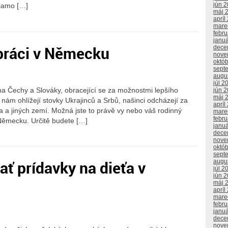
jún 
iamo […]
máj 
apríl
mare
febr
janu
i práci v Německu
dece
nove
októ
sept
augu
júl 2
a Čechy a Slováky, obracející se za možnostmi lepšího
jún 
máj 
 nám ohlížejí stovky Ukrajinců a Srbů, našinci odcházejí za
apríl
a jiných zemí. Možná jste to právě vy nebo váš rodinný
mare
febr
 Německu. Určitě budete […]
janu
dece
nove
októ
sept
ať prídavky na dieťa v
augu
júl 2
jún 
máj 
apríl
mare
febr
janu
dece
nove