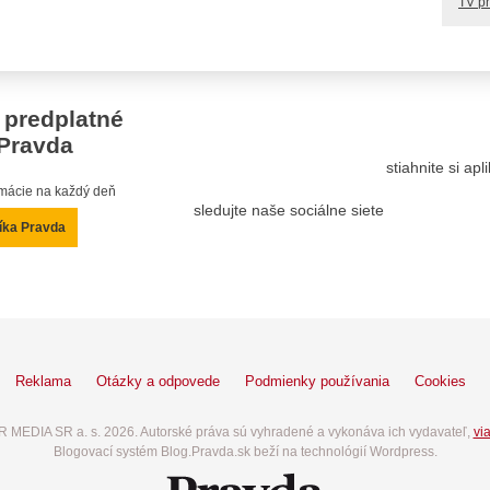
TV p
 predplatné
Pravda
stiahnite si ap
ormácie na každý deň
sledujte naše sociálne siete
íka Pravda
Reklama
Otázky a odpovede
Podmienky používania
Cookies
 MEDIA SR a. s. 2026. Autorské práva sú vyhradené a vykonáva ich vydavateľ,
via
Blogovací systém Blog.Pravda.sk beží na technológií Wordpress.