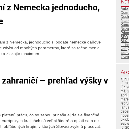
Kat
aní z Nemecka jednoducho,
Auto
Dom 
Dopl
e
finan
Kance
Neza
Priem
SEO
Služ
e daní z Nemecka, jednoducho si podáte nemecké daňové
tech
e závisí od mnohých parametrov, ktoré sa ročne menia.
voľný
zdrav
xe a získajte maximum.
Život
Arc
 zahraničí – prehľad výšky v
augu
júl 2
jún 
máj 
apríl
mare
febr
janu
dece
 platenú prácu, čo so sebou prináša aj ďalšie finančné
nove
októ
h európskych krajinách sú veľmi štedré a oplatí sa o ne
sept
 obľúbených krajín, v ktorých Slováci zvyknú pracovať.
júl 2