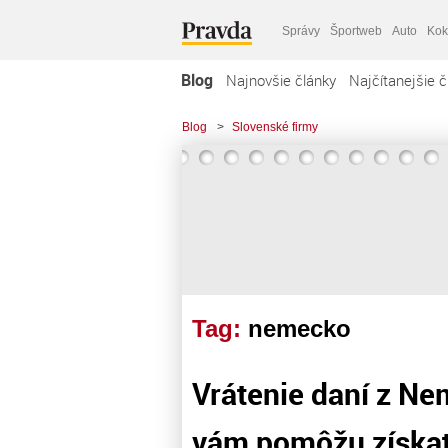
Správy
Športweb
Auto
Kok
Blog
Najnovšie články
Najčítanejšie č
Blog
>
Slovenské firmy
Tag:
nemecko
Vrátenie daní z Ne
vám pomôžu získ