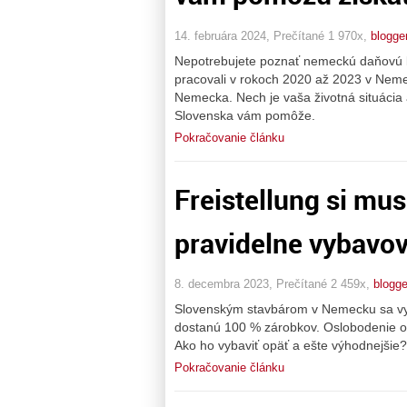
14. februára 2024, Prečítané 1 970x,
blogge
Nepotrebujete poznať nemeckú daňovú le
pracovali v rokoch 2020 až 2023 v Nemec
Nemecka. Nech je vaša životná situácia
Slovenska vám pomôže.
Pokračovanie článku
Freistellung si mu
pravidelne vybavov
8. decembra 2023, Prečítané 2 459x,
blogge
Slovenským stavbárom v Nemecku sa vyp
dostanú 100 % zárobkov. Oslobodenie o
Ako ho vybaviť opäť a ešte výhodnejšie?
Pokračovanie článku