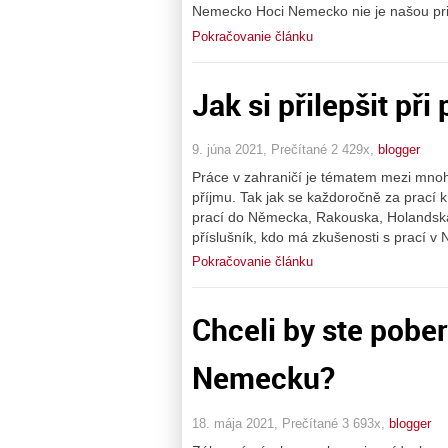
Nemecko Hoci Nemecko nie je našou pr
Pokračovanie článku
Jak si přilepšit př
9. júna 2021, Prečítané 2 429x,
blogger
Práce v zahraničí je tématem mezi mnoh
příjmu. Tak jak se každoročně za prací k
prací do Německa, Rakouska, Holandska 
příslušník, kdo má zkušenosti s prací v
Pokračovanie článku
Chceli by ste pober
Nemecku?
18. mája 2021, Prečítané 3 693x,
blogger