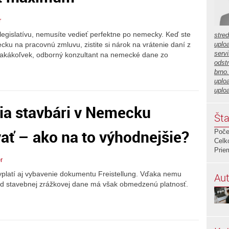
r
gislatívu, nemusíte vedieť perfektne po nemecky. Keď ste
stre
ku na pracovnú zmluvu, zistite si nárok na vrátenie daní z
uplo
servi
 akákoľvek, odborný konzultant na nemecké dane zo
odstr
brno
uplo
uplo
sia stavbári v Nemecku
Šta
ať – ako na to výhodnejšie?
Poče
Celk
Prie
r
latí aj vybavenie dokumentu Freistellung. Vďaka nemu
Aut
d stavebnej zrážkovej dane má však obmedzenú platnosť.