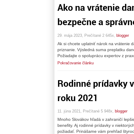
Ako na vrátenie d
bezpečne a správn
29. mája 2023, Prečítané 2 645x,
blogger
Ak si chcete uplatniť nárok na vráteni
priznanie. Výsledná suma preplatku dan
Požiadajte o spoluprácu expertov z pra
Pokračovanie článku
Rodinné prídavky v
roku 2021
11. júna 2021, Prečítané 5 948x,
blogger
Mnoho Slovákov hľadá v zahraničí lepšie
benefity. Aj rodinné prídavky v niektorýc
požiadať. Prinášame vám prehľad štyroch