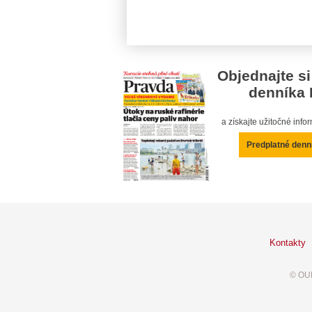
Objednajte si
denníka 
a získajte užitočné inf
Predplatné denn
Kontakty
© OUR