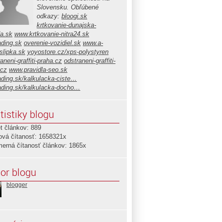
Slovensku. Obľúbené
odkazy:
bloogi.sk
krtkovanie-dunajska-
da.sk
www.krtkovanie-nitra24.sk
ading.sk
overenie-vozidiel.sk
www.a-
slipka.sk
yoyostore.cz/xps-polystyren
aneni-graffiti-praha.cz
odstraneni-graffiti-
.cz
www.pravidla-seo.sk
ading.sk/kalkulacka-ciste…
ading.sk/kalkulacka-docho…
tistiky blogu
t článkov: 889
ová čítanosť: 1658321x
merná čítanosť článkov: 1865x
or blogu
blogger