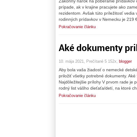
Zákonný nárok na poberanie prídavkov 
prípade, ak v krajine pracujete ako z
rezidentom. Avšak túto príležitosť vedia 
rodinných prídavkov v Nemecku je 219 
Pokračovanie článku
Aké dokumenty pril
10. mája 2021, Prečítané 5 152x,
blogger
Aby bola vaša žiadosť o nemecké detské
priložiť všetky potrebné dokumenty. Aké
Najdôležitejšie prílohy V prvom rade je 
rodný list vášho dieťaťa/detí, na ktoré c
Pokračovanie článku