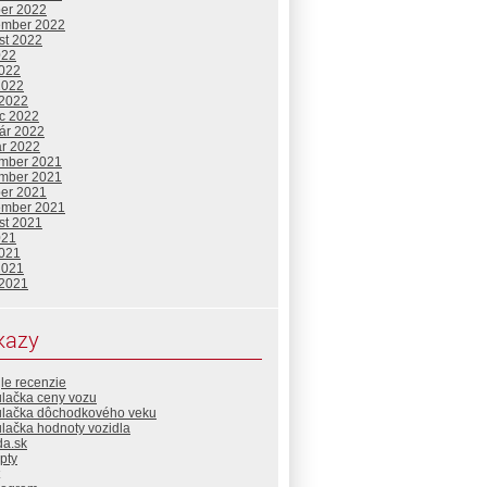
ber 2022
ember 2022
st 2022
022
2022
2022
 2022
c 2022
uár 2022
ár 2022
mber 2021
mber 2021
ber 2021
ember 2021
st 2021
021
2021
2021
 2021
kazy
le recenzie
ulačka ceny vozu
ulačka dôchodkového veku
lačka hodnoty vozidla
da.sk
pty