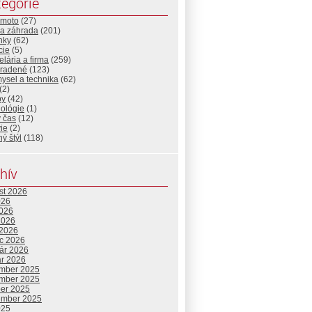
egórie
-moto
(27)
a záhrada
(201)
nky
(62)
cie
(5)
lária a firma
(259)
radené
(123)
ysel a technika
(62)
(2)
by
(42)
nológie
(1)
 čas
(12)
ie
(2)
ný štýl
(118)
hív
st 2026
026
2026
2026
 2026
c 2026
uár 2026
ár 2026
mber 2025
mber 2025
ber 2025
ember 2025
025