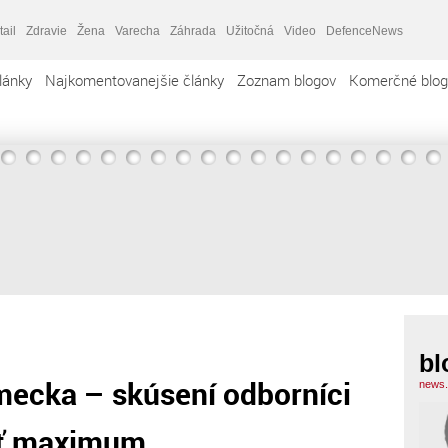
tail
Zdravie
Žena
Varecha
Záhrada
Užitočná
Video
DefenceNews
lánky
Najkomentovanejšie články
Zoznam blogov
Komerčné blog
bl
mecka – skúsení odborníci
news.
ať maximum