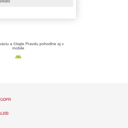
rogram
likáciu a čítajte Pravdu pohodlne aj v
mobile
GDPR
c info
.