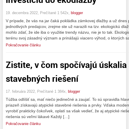
19. decembra 2022, Prečítané 1 542x,
blogger
V prípade, že vás na jar čaká pokládka zámkovej dlažby a už dne
jednotlivých predajcov, zrejme ste už narazili na tzv. ekologickú dl
mohlo zdať, že ide iba o využitie trendy názvu, nie je to tak. Ekolo
terénu svoj zásadný význam a prinášajú viacero výhod, o ktorých s
Pokračovanie článku
Zistite, v čom spočívajú úskalia
stavebných riešení
17. februára 2022, Prečítané 1 384x,
blogger
Túžba odlíšiť sa, mať niečo jedinečné a zaujať. To sú spravidla hlav
priazeň získavajú atypické stavebné riešenia a prvky. Vďaka mod
vyrobiť prakticky čokoľvek, oplatí sa však vedieť, že aj atypické rieš
riešenia sú veľmi lákavé Každý […]
Pokračovanie článku