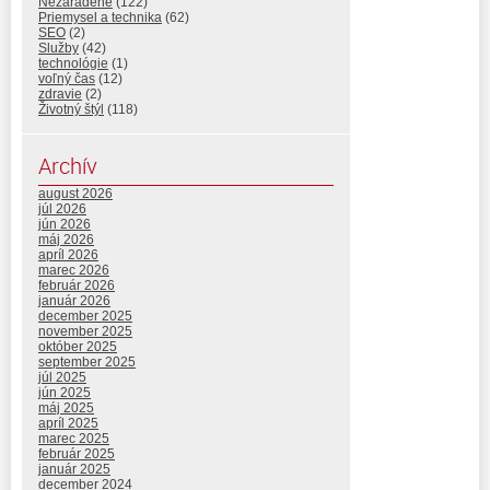
Nezaradené
(122)
Priemysel a technika
(62)
SEO
(2)
Služby
(42)
technológie
(1)
voľný čas
(12)
zdravie
(2)
Životný štýl
(118)
Archív
august 2026
júl 2026
jún 2026
máj 2026
apríl 2026
marec 2026
február 2026
január 2026
december 2025
november 2025
október 2025
september 2025
júl 2025
jún 2025
máj 2025
apríl 2025
marec 2025
február 2025
január 2025
december 2024