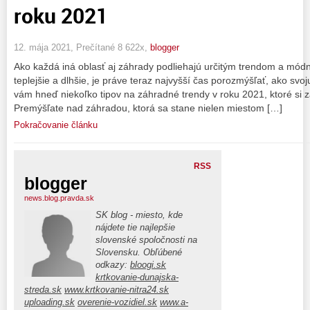
roku 2021
12. mája 2021, Prečítané 8 622x,
blogger
Ako každá iná oblasť aj záhrady podliehajú určitým trendom a mód
teplejšie a dlhšie, je práve teraz najvyšší čas porozmýšľať, ako svo
vám hneď niekoľko tipov na záhradné trendy v roku 2021, ktoré si z
Premýšľate nad záhradou, ktorá sa stane nielen miestom […]
Pokračovanie článku
RSS
blogger
news.blog.pravda.sk
SK blog - miesto, kde
nájdete tie najlepšie
slovenské spoločnosti na
Slovensku. Obľúbené
odkazy:
bloogi.sk
krtkovanie-dunajska-
streda.sk
www.krtkovanie-nitra24.sk
uploading.sk
overenie-vozidiel.sk
www.a-