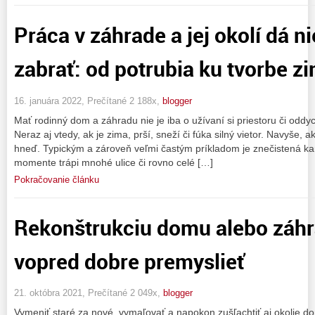
Práca v záhrade a jej okolí dá 
zabrať: od potrubia ku tvorbe z
16. januára 2022, Prečítané 2 188x,
blogger
Mať rodinný dom a záhradu nie je iba o užívaní si priestoru či oddych
Neraz aj vtedy, ak je zima, prší, sneží či fúka silný vietor. Navyše, 
hneď. Typickým a zároveň veľmi častým príkladom je znečistená kana
momente trápi mnohé ulice či rovno celé […]
Pokračovanie článku
Rekonštrukciu domu alebo záhra
vopred dobre premyslieť
21. októbra 2021, Prečítané 2 049x,
blogger
Vymeniť staré za nové, vymaľovať a napokon zušľachtiť aj okolie do