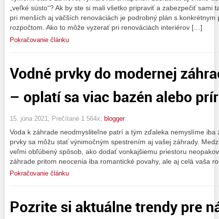
„veľké sústo“? Ak by ste si mali všetko pripraviť a zabezpečiť sami
pri menších aj väčších renováciách je podrobný plán s konkrétny
rozpočtom. Ako to môže vyzerať pri renováciách interiérov […]
Pokračovanie článku
Vodné prvky do modernej záhrad
– oplatí sa viac bazén alebo prí
15. júna 2021, Prečítané 1 564x,
blogger
Voda k záhrade neodmysliteľne patrí a tým zďaleka nemyslíme iba
prvky sa môžu stať výnimočným spestrením aj vašej záhrady. Medzi
veľmi obľúbený spôsob, ako dodať vonkajšiemu priestoru neopakov
záhrade pritom neocenia iba romantické povahy, ale aj celá vaša r
Pokračovanie článku
Pozrite si aktuálne trendy pre n