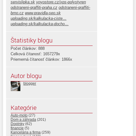
servislipka.sk
yoyostore.cz/xps-polystyren
odstraneni-graffiti-praha.cz
odstraneni-graffiti-
brno.cz
www.pravidla-seo.sk
uploading.sk/kalkulacka-ciste…
uploading.sk/kalkulacka-docho…
Štatistiky blogu
Počet článkov: 888
Celková čítanosť: 1657279x
Priemerná čítanosť článkov: 1866x
Autor blogu
blogger
Kategórie
Auto-moto
(27)
Dom a záhrada
(201)
Doplnky
(62)
financie
(5)
Kancelária a firma
(259)