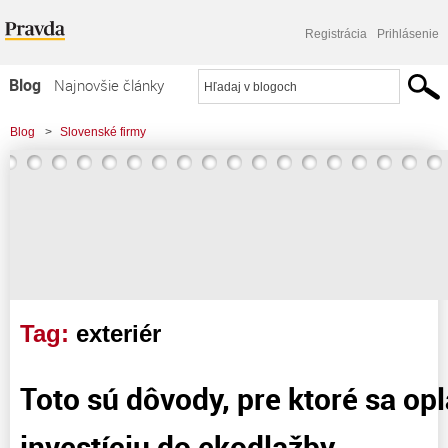
Registrácia
Prihlásenie
Blog
Najnovšie články
Najčítanejšie články
Blog
>
Slovenské firmy
Najkomentovanejšie články
Zoznam blogov
Komerčné blogy
Tag:
exteriér
Toto sú dôvody, pre ktoré sa opl
investíciu do ekodlažby