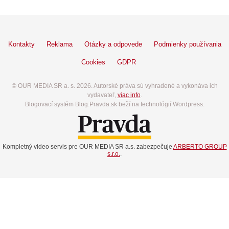
Kontakty
Reklama
Otázky a odpovede
Podmienky používania
Cookies
GDPR
© OUR MEDIA SR a. s. 2026. Autorské práva sú vyhradené a vykonáva ich
vydavateľ,
viac info
.
Blogovací systém Blog.Pravda.sk beží na technológií Wordpress.
Kompletný video servis pre OUR MEDIA SR a.s. zabezpečuje
ARBERTO GROUP
s.r.o.
.