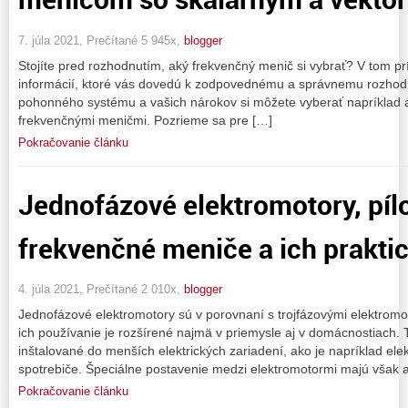
7. júla 2021, Prečítané 5 945x,
blogger
Stojíte pred rozhodnutím, aký frekvenčný menič si vybrať? V tom pr
informácií, ktoré vás dovedú k zodpovednému a správnemu rozhodnu
pohonného systému a vašich nárokov si môžete vyberať napríklad a
frekvenčnými meničmi. Pozrieme sa pre […]
Pokračovanie článku
Jednofázové elektromotory, píl
frekvenčné meniče a ich praktic
4. júla 2021, Prečítané 2 010x,
blogger
Jednofázové elektromotory sú v porovnaní s trojfázovými elektrom
ich používanie je rozšírené najmä v priemysle aj v domácnostiach. T
inštalované do menších elektrických zariadení, ako je napríklad ele
spotrebiče. Špeciálne postavenie medzi elektromotormi majú však a
Pokračovanie článku