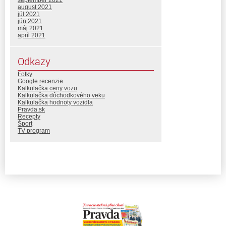
august 2021
júl 2021
jún 2021
máj 2021
apríl 2021
Odkazy
Fotky
Google recenzie
Kalkulačka ceny vozu
Kalkulačka dôchodkového veku
Kalkulačka hodnoty vozidla
Pravda.sk
Recepty
Šport
TV program