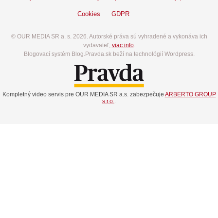
Cookies
GDPR
© OUR MEDIA SR a. s. 2026. Autorské práva sú vyhradené a vykonáva ich
vydavateľ,
viac info
.
Blogovací systém Blog.Pravda.sk beží na technológií Wordpress.
Kompletný video servis pre OUR MEDIA SR a.s. zabezpečuje
ARBERTO GROUP
s.r.o.
.