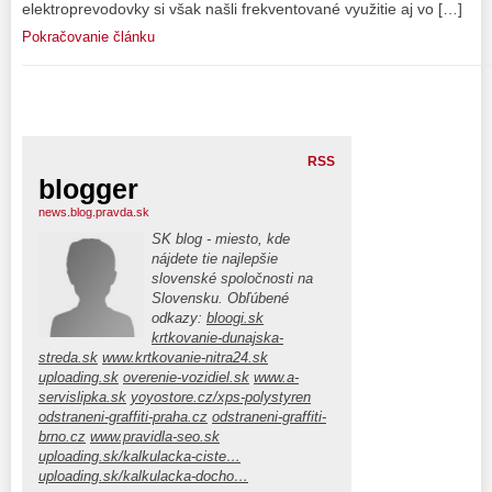
elektroprevodovky si však našli frekventované využitie aj vo […]
Pokračovanie článku
RSS
blogger
news.blog.pravda.sk
SK blog - miesto, kde
nájdete tie najlepšie
slovenské spoločnosti na
Slovensku. Obľúbené
odkazy:
bloogi.sk
krtkovanie-dunajska-
streda.sk
www.krtkovanie-nitra24.sk
uploading.sk
overenie-vozidiel.sk
www.a-
servislipka.sk
yoyostore.cz/xps-polystyren
odstraneni-graffiti-praha.cz
odstraneni-graffiti-
brno.cz
www.pravidla-seo.sk
uploading.sk/kalkulacka-ciste…
uploading.sk/kalkulacka-docho…