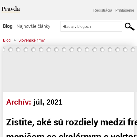
Registrácia
Prihlásenie
Blog
Najnovšie články
Najčítanejšie články
Blog
>
Slovenské firmy
Najkomentovanejšie články
Zoznam blogov
Komerčné blogy
Archív:
júl, 2021
Zistite, aké sú rozdiely medzi 
meničom so skalárnym a vekto