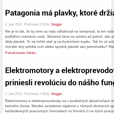
Patagonia má plavky, ktoré drži
2. júla 2021, Prečítané 2 816x,
blogger
Nie je to tak, že by sme sa rady odhaľovali na verejnosti, to len n
podľahnú mámeniu vody. Skúsená žena sa vynára až potom, ako si p
diely plaviek. To sa môže stať aj na bystrickom kupku. Tak čo už pot
morské vlny pohltia vrch alebo spodok plaviek ako jednohubku? Ri
Pokračovanie článku
Elektromotory a elektroprevodo
priniesli revolúciu do nášho fu
1. júla 2021, Prečítané 2 662x,
blogger
Elektromotory a elektroprevodovky sa v posledných desaťročiach st
bežného života. Menšie zariadenia nájdeme v rôznych domácich spo
každodenných pracovných činnostiach vo firmách či na iných praco