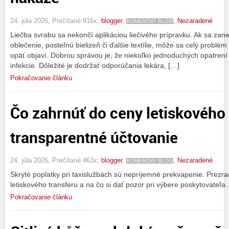
24. júla 2026, Prečítané 916x,
blogger
,
,
Nezaradené
KOMERČNÝ BLOG
Liečba svrabu sa nekončí aplikáciou liečivého prípravku. Ak sa zane
oblečenie, posteľnú bielizeň či ďalšie textílie, môže sa celý problé
opäť objaví. Dobrou správou je, že niekoľko jednoduchých opatrení 
infekcie. Dôležité je dodržať odporúčania lekára, […]
Pokračovanie článku
Čo zahrnúť do ceny letiskového 
transparentné účtovanie
24. júla 2026, Prečítané 463x,
blogger
,
,
Nezaradené
KOMERČNÝ BLOG
Skryté poplatky pri taxislužbách sú nepríjemné prekvapenie. Prez
letiskového transferu a na čo si dať pozor pri výbere poskytovateľa.
Pokračovanie článku