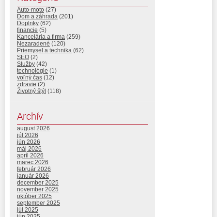
Auto-moto
(27)
Dom a záhrada
(201)
Doplnky
(62)
financie
(5)
Kancelária a firma
(259)
Nezaradené
(120)
Priemysel a technika
(62)
SEO
(2)
Služby
(42)
technológie
(1)
voľný čas
(12)
zdravie
(2)
Životný štýl
(118)
Archív
august 2026
júl 2026
jún 2026
máj 2026
apríl 2026
marec 2026
február 2026
január 2026
december 2025
november 2025
október 2025
september 2025
júl 2025
jún 2025