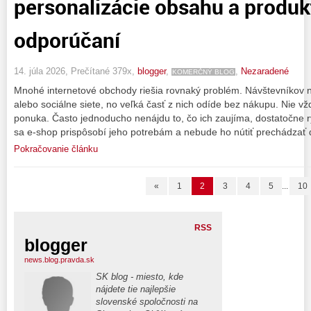
personalizácie obsahu a produ
odporúčaní
14. júla 2026, Prečítané 379x,
blogger
,
,
Nezaradené
KOMERČNÝ BLOG
Mnohé internetové obchody riešia rovnaký problém. Návštevníkov 
alebo sociálne siete, no veľká časť z nich odíde bez nákupu. Nie 
ponuka. Často jednoducho nenájdu to, čo ich zaujíma, dostatočne 
sa e-shop prispôsobí jeho potrebám a nebude ho nútiť prechádzať 
Pokračovanie článku
«
1
2
3
4
5
...
10
RSS
blogger
news.blog.pravda.sk
SK blog - miesto, kde
nájdete tie najlepšie
slovenské spoločnosti na