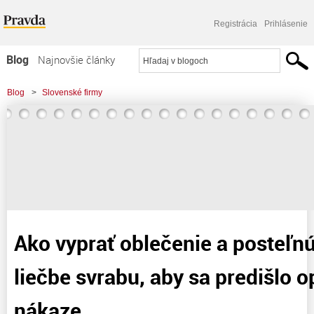
Registrácia
Prihlásenie
Blog
Najnovšie články
Najčítanejšie články
Blog
>
Slovenské firmy
Najkomentovanejšie články
Zoznam blogov
Komerčné blogy
Ako vyprať oblečenie a posteľnú
liečbe svrabu, aby sa predišlo 
nákaze