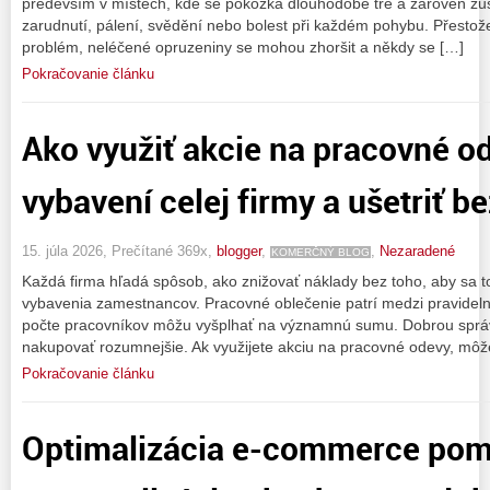
především v místech, kde se pokožka dlouhodobě tře a zároveň zů
zarudnutí, pálení, svědění nebo bolest při každém pohybu. Přestož
problém, neléčené opruzeniny se mohou zhoršit a někdy se […]
Pokračovanie článku
Ako využiť akcie na pracovné od
vybavení celej firmy a ušetriť be
15. júla 2026, Prečítané 369x,
blogger
,
,
Nezaradené
KOMERČNÝ BLOG
Každá firma hľadá spôsob, ako znižovať náklady bez toho, aby sa to
vybavenia zamestnancov. Pracovné oblečenie patrí medzi pravideln
počte pracovníkov môžu vyšplhať na významnú sumu. Dobrou správo
nakupovať rozumnejšie. Ak využijete akciu na pracovné odevy, môž
Pokračovanie článku
Optimalizácia e-commerce po