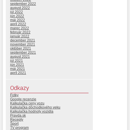
september 2022
august 2022
júl 2022
jún 2022
máj 2022
apríl 2022
marec 2022
február 2022
január 2022
december 2021
november 2021
október 2021
september 2021
august 2021
júl 2021
jún 2021
máj 2021
apríl 2021
Odkazy
Fotky
Google recenzie
Kalkulačka ceny vozu
Kalkulačka dôchodkového veku
Kalkulačka hodnoty vozidla
Pravda.sk
Recepty
Šport
TV program