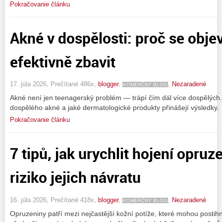
Pokračovanie článku
Akné v dospělosti: proč se objev
efektivně zbavit
17. júla 2026, Prečítané 486x,
blogger
,
,
Nezaradené
KOMERČNÝ BLOG
Akné není jen teenagerský problém — trápí čím dál více dospělých.
dospělého akné a jaké dermatologické produkty přinášejí výsledky.
Pokračovanie článku
7 tipů, jak urychlit hojení opruze
riziko jejich návratu
16. júla 2026, Prečítané 418x,
blogger
,
,
Nezaradené
KOMERČNÝ BLOG
Opruzeniny patří mezi nejčastější kožní potíže, které mohou postihn