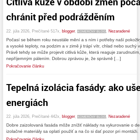
Citlivá kůže v období změn počas
chránit před podrážděním
22. júla 2026, Prečítané 517x,
blogger
,
,
Nezaradené
KOMERČNÝ BLOG
Počasí se během roku neustále mění a s ním i potřeby naší pokožky.
a vysoké teploty, na podzim a v zimě ji trápí vítr, chlad nebo suchý
Právě tehdy se může projevit citlivá kůže, která reaguje zarudnutí
nepříjemným pálením. Dobrou zprávou je, že správně […]
Pokračovanie článku
Tepelná izolácia fasády: ako uše
energiách
22. júla 2026, Prečítané 442x,
blogger
,
,
Nezaradené
KOMERČNÝ BLOG
Dobre zaizolovaná fasáda môže znížiť náklady na vykurovanie o desi
izolačné materiály sa oplatí použiť a na čo si dať pozor pri montáži.
Pokračovanie článku