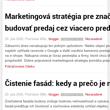
Marketingová stratégia pre znač
budovať predaj cez viacero pre
20. júla 2026, Prečítané 456x,
blogger
,
,
Nezaradené
KOMERČNÝ BLOG
Zákazníci dnes nenakupujú len jedným spôsobom. Niekto objaví produ
najskôr vyhľadá recenzie v Google a ďalší navštívi kamennú predaj
na e-shope. Nákupná cesta je čoraz pestrejšia a firmy, ktoré chcú 
prispôsobiť. Dobre pripravená marketingová stratégia pomáha prepo
Pokračovanie článku
Čistenie fasád: kedy a prečo je
20. júla 2026, Prečítané 388x,
blogger
,
,
Nezaradené
KOMERČNÝ BLOG
Znečistená fasáda budovy znižuje hodnotu nehnuteľnosti a vytvára z
fasád predlžuje ich životnosť a zachováva estetický vzhľad objektu.