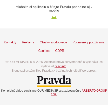
stiahnite si aplikáciu a čítajte Pravdu pohodlne aj v
mobile
Kontakty
Reklama
Otázky a odpovede
Podmienky používania
Cookies
GDPR
© OUR MEDIA SR a. s. 2026. Autorské práva sú vyhradené a vykonáva ich
vydavateľ,
viac info
.
Blogovací systém Blog.Pravda.sk beží na technológií Wordpress.
Kompletný video servis pre OUR MEDIA SR a.s. zabezpečuje
ARBERTO GROUP
s.r.o.
.