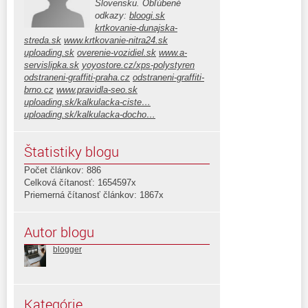
Slovensku. Obľúbené
odkazy:
bloogi.sk
krtkovanie-dunajska-
streda.sk
www.krtkovanie-nitra24.sk
uploading.sk
overenie-vozidiel.sk
www.a-
servislipka.sk
yoyostore.cz/xps-polystyren
odstraneni-graffiti-praha.cz
odstraneni-graffiti-
brno.cz
www.pravidla-seo.sk
uploading.sk/kalkulacka-ciste…
uploading.sk/kalkulacka-docho…
Štatistiky blogu
Počet článkov: 886
Celková čítanosť: 1654597x
Priemerná čítanosť článkov: 1867x
Autor blogu
blogger
Kategórie