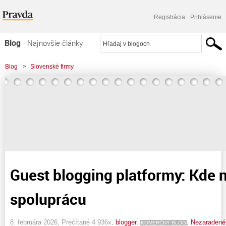
Registrácia
Prihlásenie
Blog
Najnovšie články
Najčítanejšie články
Blog
>
Slovenské firmy
Najkomentovanejšie články
Zoznam blogov
Komerčné blogy
Guest blogging platformy: Kde n
spoluprácu
8. februára 2026, Prečítané 4 936x,
blogger
,
,
Nezaradené
KOMERČNÝ BLOG