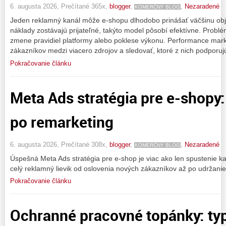
6. augusta 2026, Prečítané 365x,
blogger
,
,
Nezaradené
KOMERČNÝ BLOG
Jeden reklamný kanál môže e-shopu dlhodobo prinášať väčšinu o
náklady zostávajú prijateľné, takýto model pôsobí efektívne. Problé
zmene pravidiel platformy alebo poklese výkonu. Performance mark
zákazníkov medzi viacero zdrojov a sledovať, ktoré z nich podporuj
Pokračovanie článku
Meta Ads stratégia pre e-shopy
po remarketing
6. augusta 2026, Prečítané 308x,
blogger
,
,
Nezaradené
KOMERČNÝ BLOG
Úspešná Meta Ads stratégia pre e-shop je viac ako len spustenie k
celý reklamný lievik od oslovenia nových zákazníkov až po udržanie
Pokračovanie článku
Ochranné pracovné topánky: ty