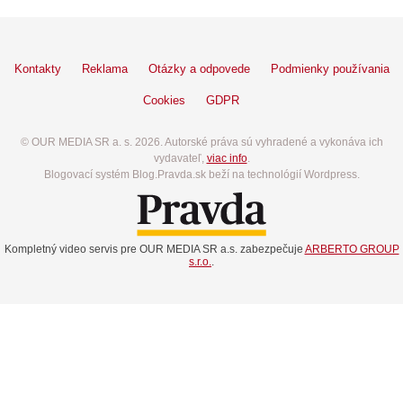
Kontakty
Reklama
Otázky a odpovede
Podmienky používania
Cookies
GDPR
© OUR MEDIA SR a. s. 2026. Autorské práva sú vyhradené a vykonáva ich
vydavateľ,
viac info
.
Blogovací systém Blog.Pravda.sk beží na technológií Wordpress.
Kompletný video servis pre OUR MEDIA SR a.s. zabezpečuje
ARBERTO GROUP
s.r.o.
.