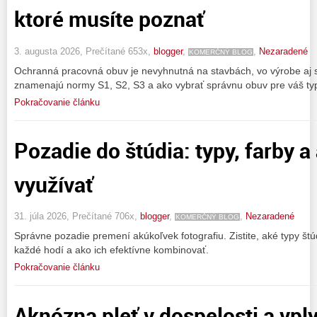
ktoré musíte poznať
3. augusta 2026, Prečítané 653x,
blogger
,
,
Nezaradené
KOMERČNÝ BLOG
Ochranná pracovná obuv je nevyhnutná na stavbách, vo výrobe aj s
znamenajú normy S1, S2, S3 a ako vybrať správnu obuv pre váš ty
Pokračovanie článku
Pozadie do štúdia: typy, farby a
využívať
31. júla 2026, Prečítané 706x,
blogger
,
,
Nezaradené
KOMERČNÝ BLOG
Správne pozadie premení akúkoľvek fotografiu. Zistite, aké typy štú
každé hodí a ako ich efektívne kombinovať.
Pokračovanie článku
Aknózna pleť v dospelosti a vpl