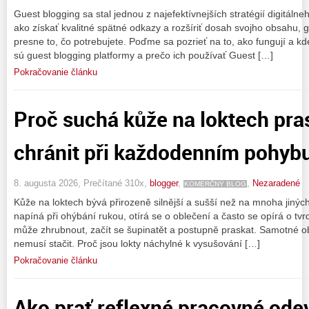
Guest blogging sa stal jednou z najefektívnejších stratégií digitáln
ako získať kvalitné spätné odkazy a rozšíriť dosah svojho obsahu, 
presne to, čo potrebujete. Poďme sa pozrieť na to, ako fungují a kde n
sú guest blogging platformy a prečo ich používať Guest […]
Pokračovanie článku
Proč suchá kůže na loktech prask
chránit při každodenním pohybu
8. augusta 2026, Prečítané 310x,
blogger
,
,
Nezaradené
KOMERČNÝ BLOG
Kůže na loktech bývá přirozeně silnější a sušší než na mnoha jinýc
napíná při ohýbání rukou, otírá se o oblečení a často se opírá o tvr
může zhrubnout, začít se šupinatět a postupně praskat. Samotné 
nemusí stačit. Proč jsou lokty náchylné k vysušování […]
Pokračovanie článku
Ako prať reflexné pracovné odev