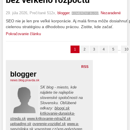
29. júla 2026, Prečítané 512x,
blogger
,
,
Nezaradené
KOMERČNÝ BLOG
SEO nie je len pre veľké korporácie. Aj malá firma môže dosiahnuť
cielenou stratégiou a dlhodobou prácou. Zistite, kde začať.
Pokračovanie článku
1
2
3
4
5
...
10
RSS
blogger
news.blog.pravda.sk
SK blog - miesto, kde
nájdete tie najlepšie
slovenské spoločnosti na
Slovensku. Obľúbené
odkazy:
bloogi.sk
krtkovanie-dunajska-
streda.sk
www.krtkovanie-nitra24.sk
uploading.sk
overenie-vozidiel.sk
www.a-
servislipka.sk
yoyostore.cz/xps-polystyren