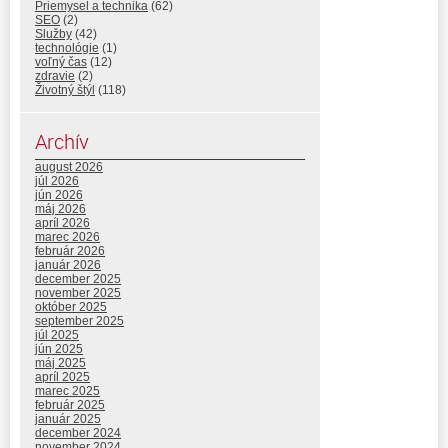
Priemysel a technika
(62)
SEO
(2)
Služby
(42)
technológie
(1)
voľný čas
(12)
zdravie
(2)
Životný štýl
(118)
Archív
august 2026
júl 2026
jún 2026
máj 2026
apríl 2026
marec 2026
február 2026
január 2026
december 2025
november 2025
október 2025
september 2025
júl 2025
jún 2025
máj 2025
apríl 2025
marec 2025
február 2025
január 2025
december 2024
november 2024