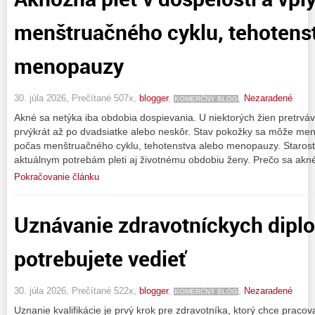
menštruačného cyklu, tehotens
menopauzy
30. júla 2026, Prečítané 507x,
blogger
,
,
Nezaradené
KOMERČNÝ BLOG
Akné sa netýka iba obdobia dospievania. U niektorých žien pretrváva
prvýkrát až po dvadsiatke alebo neskôr. Stav pokožky sa môže men
počas menštruačného cyklu, tehotenstva alebo menopauzy. Starostli
aktuálnym potrebám pleti aj životnému obdobiu ženy. Prečo sa akn
Pokračovanie článku
Uznávanie zdravotníckych dipl
potrebujete vedieť
30. júla 2026, Prečítané 522x,
blogger
,
,
Nezaradené
KOMERČNÝ BLOG
Uznanie kvalifikácie je prvý krok pre zdravotníka, ktorý chce pracov