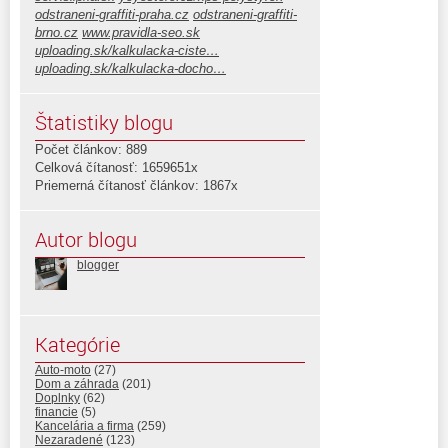
odstraneni-graffiti-praha.cz
odstraneni-graffiti-
brno.cz
www.pravidla-seo.sk
uploading.sk/kalkulacka-ciste…
uploading.sk/kalkulacka-docho…
Štatistiky blogu
Počet článkov: 889
Celková čítanosť: 1659651x
Priemerná čítanosť článkov: 1867x
Autor blogu
blogger
Kategórie
Auto-moto
(27)
Dom a záhrada
(201)
Doplnky
(62)
financie
(5)
Kancelária a firma
(259)
Nezaradené
(123)