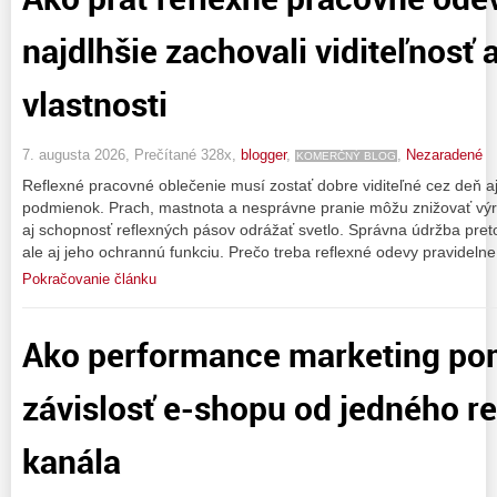
najdlhšie zachovali viditeľnosť
vlastnosti
7. augusta 2026, Prečítané 328x,
blogger
,
,
Nezaradené
KOMERČNÝ BLOG
Reflexné pracovné oblečenie musí zostať dobre viditeľné cez deň a
podmienok. Prach, mastnota a nesprávne pranie môžu znižovať výr
aj schopnosť reflexných pásov odrážať svetlo. Správna údržba pret
ale aj jeho ochrannú funkciu. Prečo treba reflexné odevy pravidelne 
Pokračovanie článku
Ako performance marketing po
závislosť e-shopu od jedného 
kanála