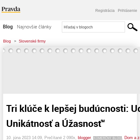
Registrácia
Prihlásenie
Blog
Najnovšie články
Najčítanejšie články
Blog
>
Slovenské firmy
Najkomentovanejšie články
>
Tri klúče k lepšej budúcnosti: Udržateľnosť, Unikátnosť a Úžasnosť"
Zoznam blogov
Komerčné blogy
Tri klúče k lepšej budúcnosti: U
Unikátnosť a Úžasnosť“
10. júna 2023 14:09
, Prečítané 2 090x,
blogger
,
,
Dom a z
KOMERČNÝ BLOG