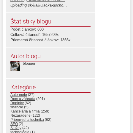
uploading.sk/kalkulacka-docho…
Štatistiky blogu
Počet článkov: 888
Celková čítanosť: 1657209x
Priemerná čítanosť článkov: 1866x
Autor blogu
blogger
Kategórie
Auto-moto
(27)
Dom a záhrada
(201)
Doplnky
(62)
financie
(5)
Kancelária a firma
(259)
Nezaradené
(122)
Priemysel a technika
(62)
SEO
(2)
Služby
(42)
technológie
(1)