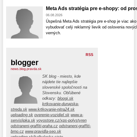
Meta Ads stratégia pre e-shopy: od pr
06.08.2026
Úspešná Meta Ads stratégia pre e-shop je viac ako
vybudovať celý reklamný lievik od oslovenia nový
verných.
RSS
blogger
news.blog.pravda.sk
SK blog - miesto, kde
nájdete tie najlepšie
slovenské spoločnosti na
Slovensku. Obľúbené
odkazy:
bloogi.sk
krtkovanie-dunajska-
streda.sk
www.krtkovanie-nitra24.sk
uploading.sk
overenie-vozidiel.sk
www.a-
servislipka.sk
yoyostore.cz/xps-polystyren
odstraneni-graffiti-praha.cz
odstraneni-graffiti-
brno.cz
www.pravidla-seo.sk
uploading.sk/kalkulacka-ciste…