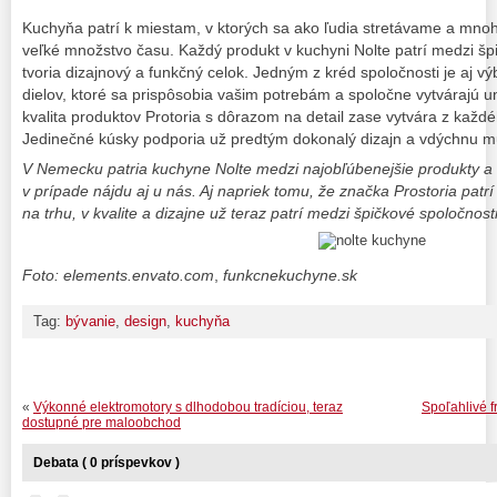
Kuchyňa patrí k miestam, v ktorých sa ako ľudia stretávame a mnoh
veľké množstvo času. Každý produkt v kuchyni Nolte patrí medzi šp
tvoria dizajnový a funkčný celok. Jedným z kréd spoločnosti je aj v
dielov, ktoré sa prispôsobia vašim potrebám a spoločne vytvárajú 
kvalita produktov Protoria s dôrazom na detail zase vytvára z každé
Jedinečné kúsky podporia už predtým dokonalý dizajn a vdýchnu mu p
V Nemecku patria kuchyne Nolte medzi najobľúbenejšie produkty a b
v prípade nájdu aj u nás. Aj napriek tomu, že značka Prostoria patr
na trhu, v kvalite a dizajne už teraz patrí medzi špičkové spoločnosti
Foto: elements.envato.com
,
funkcnekuchyne.sk
Tag:
bývanie
,
design
,
kuchyňa
«
Výkonné elektromotory s dlhodobou tradíciou, teraz
Spoľahlivé 
dostupné pre maloobchod
Debata ( 0 príspevkov )