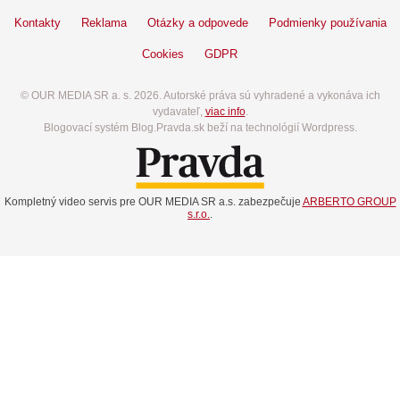
Kontakty
Reklama
Otázky a odpovede
Podmienky používania
Cookies
GDPR
© OUR MEDIA SR a. s. 2026. Autorské práva sú vyhradené a vykonáva ich
vydavateľ,
viac info
.
Blogovací systém Blog.Pravda.sk beží na technológií Wordpress.
Kompletný video servis pre OUR MEDIA SR a.s. zabezpečuje
ARBERTO GROUP
s.r.o.
.