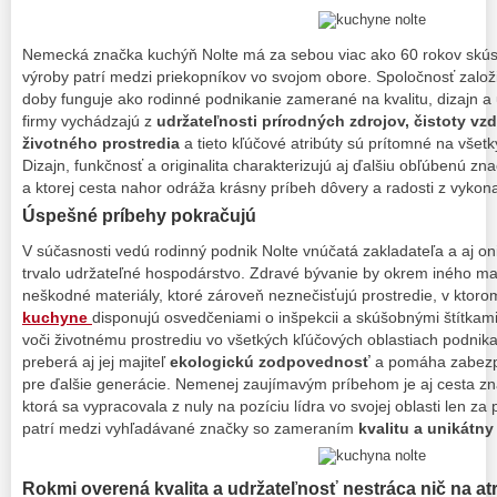
Nemecká značka kuchýň Nolte má za sebou viac ako 60 rokov skús
výroby patrí medzi priekopníkov vo svojom obore. Spoločnosť založ
doby funguje ako rodinné podnikanie zamerané na kvalitu, dizajn a 
firmy vychádzajú z
udržateľnosti prírodných zdrojov, čistoty v
životného prostredia
a tieto kľúčové atribúty sú prítomné na všet
Dizajn, funkčnosť a originalita charakterizujú aj ďalšiu obľúbenú zn
a ktorej cesta nahor odráža krásny príbeh dôvery a radosti z vykon
Úspešné príbehy pokračujú
V súčasnosti vedú rodinný podnik Nolte vnúčatá zakladateľa a aj oni
trvalo udržateľné hospodárstvo. Zdravé bývanie by okrem iného ma
neškodné materiály, ktoré zároveň neznečisťujú prostredie, v ktoro
kuchyne
disponujú osvedčeniami o inšpekcii a skúšobnými štítkami
voči životnému prostrediu vo všetkých kľúčových oblastiach podnik
preberá aj jej majiteľ
ekologickú zodpovednosť
a pomáha zabezpe
pre ďalšie generácie. Nemenej zaujímavým príbehom je aj cesta z
ktorá sa vypracovala z nuly na pozíciu lídra vo svojej oblasti len za
patrí medzi vyhľadávané značky so zameraním
kvalitu a unikátny
Rokmi overená kvalita a udržateľnosť nestráca nič na atr