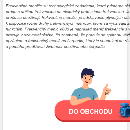
Frekvenčné meniče sú technologické zariadenia, ktoré primárne slú
prúdu s určitou frekvenciou na elektrický prúd s inou frekvenciou. 
prečo sa používajú frekvenčné meniče, je udržiavanie plynulých ot
k dispozícii rôzne druhy frekvenčných meničov, ktoré sa využívajú 
funkciám. Frekvenčný menič V800 je napríklad menič frekvencie s 
pracuje v uzavretej slučke, čo znamená, že pracuje so spätnou väz
aj záujem o frekvenčný menič na čerpadlo, ktorý je vhodný aj do 
a pomáha predlžovať životnosť používaného čerpadla.