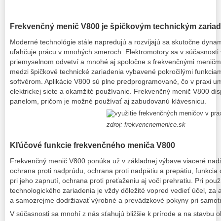
Frekvenčný menič V800
je špičkovým technickým zaria
Moderné technológie stále napredujú a rozvíjajú sa skutočne dy
uľahčuje prácu v mnohých smeroch. Elektromotory sa v súčasnosti
priemyselnom odvetví a mnohé aj spoločne s frekvenčnými meničm
medzi špičkové technické zariadenia vybavené pokročilými funkcia
softvérom. Aplikácie V800 sú plne predprogramované, čo v praxi u
elektrickej siete a okamžité používanie. Frekvenčný menič V800 
panelom, pričom je možné používať aj zabudovanú klávesnicu.
zdroj: frekvencnemenice.sk
Kľúčové funkcie frekvenčného meniča V800
Frekvenčný menič V800 ponúka už v základnej výbave viaceré nadš
ochrana proti nadprúdu, ochrana proti nadpätiu a prepätiu, funkcia 
pri jeho zapnutí, ochrana proti preťaženiu aj voči prehratiu. Pri po
technologického zariadenia je vždy dôležité vopred vedieť účel, 
a samozrejme dodržiavať výrobné a prevádzkové pokyny pri samot
V súčasnosti sa mnohí z nás sťahujú bližšie k prírode a na stavbu