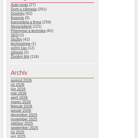
Auto-moto
(27)
Dom a záhrada
(201)
Doplnky
(62)
financie
(5)
Kancelária a firma
(259)
Nezaradené
(121)
Priemysel a technika
(62)
SEO
(2)
Služby
(42)
technológie
(1)
voľný čas
(12)
zdravie
(2)
Životný štýl
(118)
Archív
august 2026
júl 2026
jún 2026
máj 2026
apríl 2026
marec 2026
február 2026
január 2026
december 2025
november 2025
október 2025
september 2025
júl 2025
jún 2025