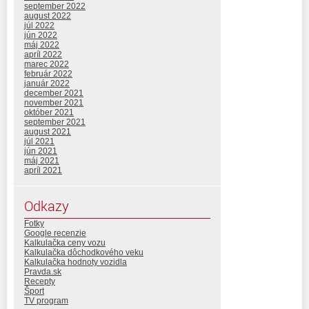
september 2022
august 2022
júl 2022
jún 2022
máj 2022
apríl 2022
marec 2022
február 2022
január 2022
december 2021
november 2021
október 2021
september 2021
august 2021
júl 2021
jún 2021
máj 2021
apríl 2021
Odkazy
Fotky
Google recenzie
Kalkulačka ceny vozu
Kalkulačka dôchodkového veku
Kalkulačka hodnoty vozidla
Pravda.sk
Recepty
Šport
TV program