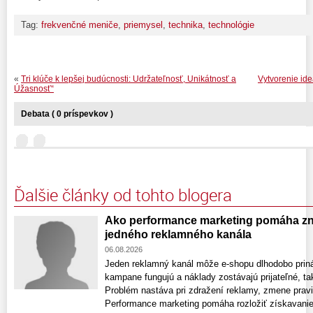
Tag:
frekvenčné meniče
,
priemysel
,
technika
,
technológie
«
Tri klúče k lepšej budúcnosti: Udržateľnosť, Unikátnosť a
Vytvorenie ide
Úžasnosť“
Debata ( 0 príspevkov )
Ďalšie články od tohto blogera
Ako performance marketing pomáha zni
jedného reklamného kanála
06.08.2026
Jeden reklamný kanál môže e-shopu dlhodobo prin
kampane fungujú a náklady zostávajú prijateľné, ta
Problém nastáva pri zdražení reklamy, zmene pravi
Performance marketing pomáha rozložiť získavanie