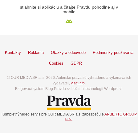
stiahnite si aplikáciu a čítajte Pravdu pohodlne aj v
mobile
Kontakty
Reklama
Otázky a odpovede
Podmienky používania
Cookies
GDPR
© OUR MEDIA SR a. s. 2026. Autorské práva sú vyhradené a vykonáva ich
vydavateľ,
viac info
.
Blogovací systém Blog.Pravda.sk beží na technológií Wordpress.
Kompletný video servis pre OUR MEDIA SR a.s. zabezpečuje
ARBERTO GROUP
s.r.o.
.