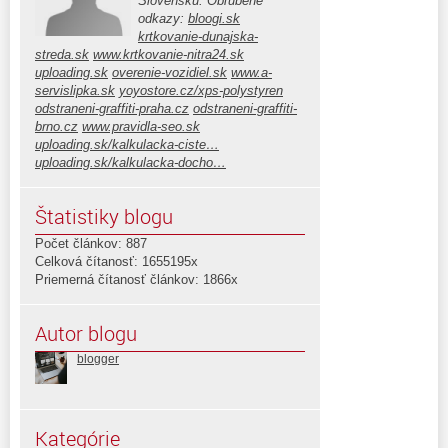
Slovensku. Obľúbené
odkazy:
bloogi.sk
krtkovanie-dunajska-
streda.sk
www.krtkovanie-nitra24.sk
uploading.sk
overenie-vozidiel.sk
www.a-
servislipka.sk
yoyostore.cz/xps-polystyren
odstraneni-graffiti-praha.cz
odstraneni-graffiti-
brno.cz
www.pravidla-seo.sk
uploading.sk/kalkulacka-ciste…
uploading.sk/kalkulacka-docho…
Štatistiky blogu
Počet článkov: 887
Celková čítanosť: 1655195x
Priemerná čítanosť článkov: 1866x
Autor blogu
blogger
Kategórie