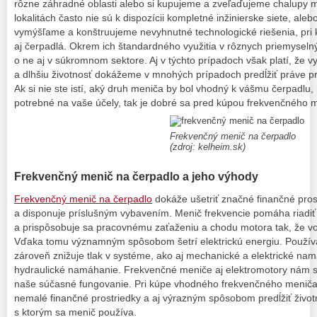
rôzne záhradné oblasti alebo si kupujeme a zveľaďujeme chalupy m
lokalitách často nie sú k dispozícii kompletné inžinierske siete, ale
vymýšľame a konštruujeme nevyhnutné technologické riešenia, pri k
aj čerpadlá. Okrem ich štandardného využitia v rôznych priemyseln
o ne aj v súkromnom sektore. Aj v týchto prípadoch však platí, že v
a dlhšiu životnosť dokážeme v mnohých prípadoch predĺžiť práve p
Ak si nie ste istí, aký druh meniča by bol vhodný k vášmu čerpadlu,
potrebné na vaše účely, tak je dobré sa pred kúpou frekvenčného m
Frekvenčný menič na čerpadlo
(zdroj: kelheim.sk)
Frekvenčný menič na čerpadlo a jeho výhody
Frekvenčný menič na čerpadlo
dokáže ušetriť značné finančné prost
a disponuje príslušným vybavením. Menič frekvencie pomáha riadiť
a prispôsobuje sa pracovnému zaťaženiu a chodu motora tak, že volí
Vďaka tomu významným spôsobom šetrí elektrickú energiu. Použí
zároveň znižuje tlak v systéme, ako aj mechanické a elektrické nam
hydraulické namáhanie. Frekvenčné meniče aj elektromotory nám
naše súčasné fungovanie. Pri kúpe vhodného frekvenčného meniča 
nemalé finančné prostriedky a aj výrazným spôsobom predĺžiť život
s ktorým sa menič používa.