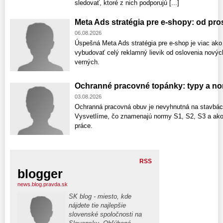
sledovať, ktoré z nich podporujú [...]
Meta Ads stratégia pre e-shopy: od pr
06.08.2026
Úspešná Meta Ads stratégia pre e-shop je viac ako
vybudovať celý reklamný lievik od oslovenia nový
verných.
Ochranné pracovné topánky: typy a no
03.08.2026
Ochranná pracovná obuv je nevyhnutná na stavbách
Vysvetlíme, čo znamenajú normy S1, S2, S3 a ako
práce.
RSS
blogger
news.blog.pravda.sk
SK blog - miesto, kde
nájdete tie najlepšie
slovenské spoločnosti na