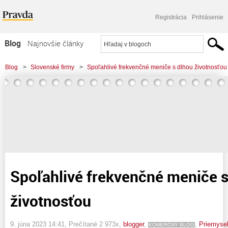
Registrácia
Prihlásenie
Blog
Najnovšie články
Najčítanejšie články
Blog
>
Slovenské firmy
>
Spoľahlivé frekvenčné meniče s dlhou životnosťou
Najkomentovanejšie články
Zoznam blogov
Komerčné blogy
Spoľahlivé frekvenčné meniče s
životnosťou
9. júna 2023 14:41
, Prečítané 2 973x,
blogger
,
,
Priemysel
KOMERČNÝ BLOG