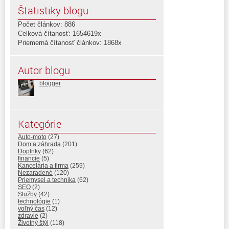
Štatistiky blogu
Počet článkov: 886
Celková čítanosť: 1654619x
Priemerná čítanosť článkov: 1868x
Autor blogu
blogger
Kategórie
Auto-moto
(27)
Dom a záhrada
(201)
Doplnky
(62)
financie
(5)
Kancelária a firma
(259)
Nezaradené
(120)
Priemysel a technika
(62)
SEO
(2)
Služby
(42)
technológie
(1)
voľný čas
(12)
zdravie
(2)
Životný štýl
(118)