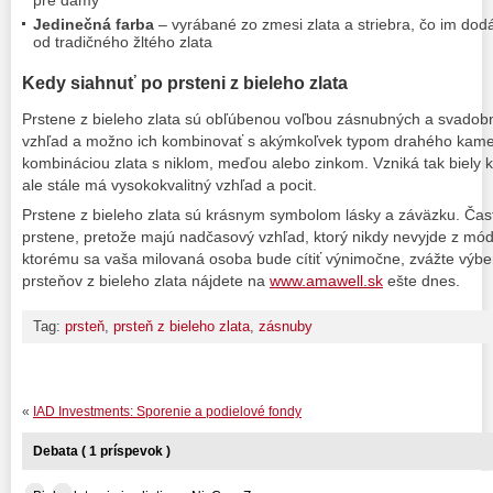
pre dámy
Jedinečná farba
– vyrábané zo zmesi zlata a striebra, čo im dodáv
od tradičného žltého zlata
Kedy siahnuť po prsteni z bieleho zlata
Prstene z bieleho zlata sú obľúbenou voľbou zásnubných a svadob
vzhľad a možno ich kombinovať s akýmkoľvek typom drahého kameň
kombináciou zlata s niklom, meďou alebo zinkom. Vzniká tak biely kov
ale stále má vysokokvalitný vzhľad a pocit.
Prstene z bieleho zlata sú krásnym symbolom lásky a záväzku. Ča
prstene, pretože majú nadčasový vzhľad, ktorý nikdy nevyjde z mód
ktorému sa vaša milovaná osoba bude cítiť výnimočne, zvážte výber 
prsteňov z bieleho zlata nájdete na
www.amawell.sk
ešte dnes.
Tag:
prsteň
,
prsteň z bieleho zlata
,
zásnuby
«
IAD Investments: Sporenie a podielové fondy
Debata ( 1 príspevok )