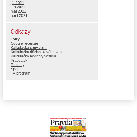
júl 2021
jún 2021
máj 2021
apríl 2021
Odkazy
Fotky
Google recenzie
Kalkulačka ceny vozu
Kalkulačka dôchodkového veku
Kalkulačka hodnoty vozidla
Pravda.sk
Recepty
Šport
TV program