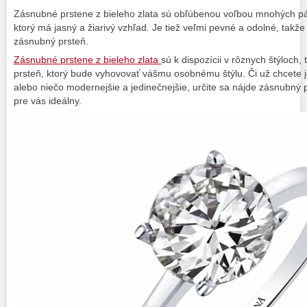
Zásnubné prstene z bieleho zlata sú obľúbenou voľbou mnohých páro
ktorý má jasný a žiarivý vzhľad. Je tiež veľmi pevné a odolné, takže
zásnubný prsteň.
Zásnubné prstene z bieleho zlata
sú k dispozícii v rôznych štýloch,
prsteň, ktorý bude vyhovovať vášmu osobnému štýlu. Či už chcete j
alebo niečo modernejšie a jedinečnejšie, určite sa nájde zásnubný pr
pre vás ideálny.