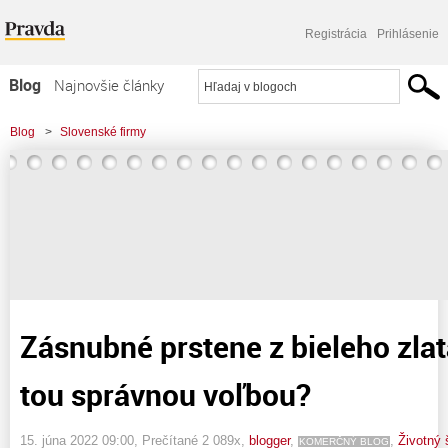
Registrácia
Prihlásenie
Blog
Najnovšie články
Najčítanejšie články
Blog
>
Slovenské firmy
Najkomentovanejšie články
>
Zásnubné prstene z bieleho zlata: Sú pre vás tou správnou voľbou?
Zoznam blogov
Komerčné blogy
Zásnubné prstene z bieleho zlat
tou správnou voľbou?
15. júna 2022 09:00
, Prečítané 2 089x,
blogger
,
,
Životný 
KOMERČNÝ BLOG