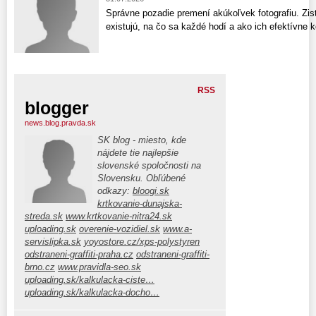
Správne pozadie premení akúkoľvek fotografiu. Zist
existujú, na čo sa každé hodí a ako ich efektívne 
RSS
blogger
news.blog.pravda.sk
SK blog - miesto, kde
nájdete tie najlepšie
slovenské spoločnosti na
Slovensku. Obľúbené
odkazy:
bloogi.sk
krtkovanie-dunajska-
streda.sk
www.krtkovanie-nitra24.sk
uploading.sk
overenie-vozidiel.sk
www.a-
servislipka.sk
yoyostore.cz/xps-polystyren
odstraneni-graffiti-praha.cz
odstraneni-graffiti-
brno.cz
www.pravidla-seo.sk
uploading.sk/kalkulacka-ciste…
uploading.sk/kalkulacka-docho…