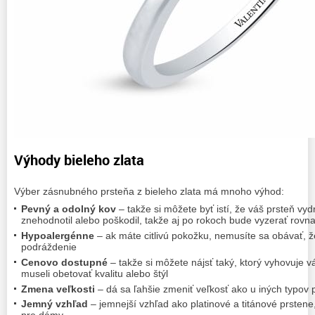
Výhody bieleho zlata
Výber zásnubného prsteňa z bieleho zlata má mnoho výhod:
Pevný a odolný kov
– takže si môžete byť istí, že váš prsteň vyd
znehodnotil alebo poškodil, takže aj po rokoch bude vyzerať rov
Hypoalergénne
– ak máte citlivú pokožku, nemusíte sa obávať, 
podráždenie
Cenovo dostupné
– takže si môžete nájsť taký, ktorý vyhovuje 
museli obetovať kvalitu alebo štýl
Zmena veľkosti
– dá sa ľahšie zmeniť veľkosť ako u iných typov 
Jemný vzhľad
– jemnejší vzhľad ako platinové a titánové prsten