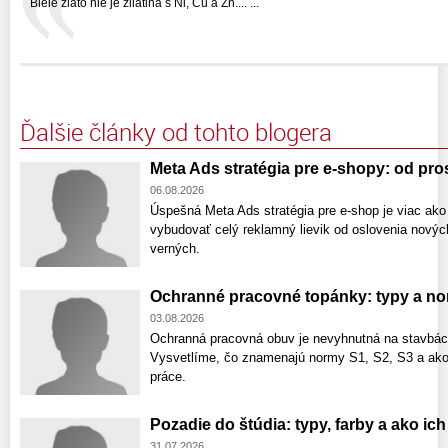
Biele zlato nie je zliatina s Ni, Cu a Zn.... ...
Ďalšie články od tohto blogera
Meta Ads stratégia pre e-shopy: od pr
06.08.2026
Úspešná Meta Ads stratégia pre e-shop je viac ako
vybudovať celý reklamný lievik od oslovenia nový
verných.
Ochranné pracovné topánky: typy a no
03.08.2026
Ochranná pracovná obuv je nevyhnutná na stavbách
Vysvetlíme, čo znamenajú normy S1, S2, S3 a ako
práce.
Pozadie do štúdia: typy, farby a ako ic
31.07.2026