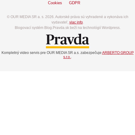
Cookies
GDPR
© OUR MEDIA SR a. s. 2026. Autorské práva sú vyhradené a vykonáva ich
vydavateľ,
viac info
.
Blogovací systém Blog.Pravda.sk beží na technológií Wordpress.
Kompletný video servis pre OUR MEDIA SR a.s. zabezpečuje
ARBERTO GROUP
s.r.o.
.