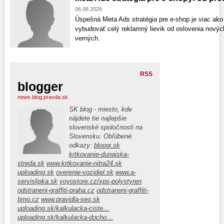
06.08.2026
Úspešná Meta Ads stratégia pre e-shop je viac ako
vybudovať celý reklamný lievik od oslovenia nový
verných.
RSS
blogger
news.blog.pravda.sk
SK blog - miesto, kde
nájdete tie najlepšie
slovenské spoločnosti na
Slovensku. Obľúbené
odkazy:
bloogi.sk
krtkovanie-dunajska-
streda.sk
www.krtkovanie-nitra24.sk
uploading.sk
overenie-vozidiel.sk
www.a-
servislipka.sk
yoyostore.cz/xps-polystyren
odstraneni-graffiti-praha.cz
odstraneni-graffiti-
brno.cz
www.pravidla-seo.sk
uploading.sk/kalkulacka-ciste…
uploading.sk/kalkulacka-docho…