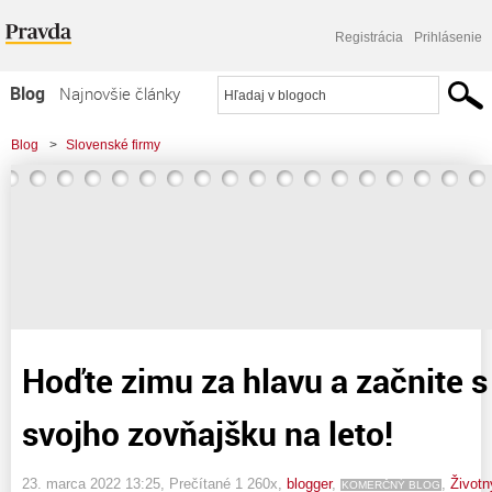
Registrácia
Prihlásenie
Blog
Najnovšie články
Najčítanejšie články
Blog
>
Slovenské firmy
Najkomentovanejšie články
>
Hoďte zimu za hlavu a začnite s prípravou svojho zovňajšku na leto!
Zoznam blogov
Komerčné blogy
Hoďte zimu za hlavu a začnite s
svojho zovňajšku na leto!
23. marca 2022 13:25
, Prečítané 1 260x,
blogger
,
,
Životn
KOMERČNÝ BLOG