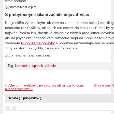
zime podporí.
S prebytočnými kilami začnite bojovať včas
Nie je ničím výnimočným, ak vám po zime pribudne nejaký ten kilo
nemusíte robiť výčitky, ak sa ich ale chcete do leta zbaviť, mali by s
najskôr. Predsa len, drastické chudnutie týždeň pred letnou dovolen
ale na psychickej pohode vám rozhodne nepridá. Vyskúšajte uprave
zahrniete
Nupo diétne polievky
a popritom nezabúdajte ani na pravi
zimy sa stratí tak rýchlo, že sa ani nenazdáte.
Zdroj: elements.envato.com
Tag:
kozmetika
,
spánok
,
zdravie
«
Výberom investičného poradcu ušetríte množstvo času:
Chcete zmeniť 
ako sa zorientovať?
Debata ( 0 príspevkov )