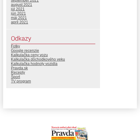
september 2021
august 2021
júl 2021
jún 2021
máj 2021
apríl 2021
Odkazy
Fotky
Google recenzie
Kalkulačka ceny vozu
Kalkulačka dôchodkového veku
Kalkulačka hodnoty vozidla
Pravda.sk
Recepty
Šport
TV program