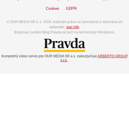
Cookies
GDPR
© OUR MEDIA SR a. s. 2026. Autorské práva sú vyhradené a vykonáva ich
vydavateľ,
viac info
.
Blogovací systém Blog.Pravda.sk beží na technológií Wordpress.
Kompletný video servis pre OUR MEDIA SR a.s. zabezpečuje
ARBERTO GROUP
s.r.o.
.