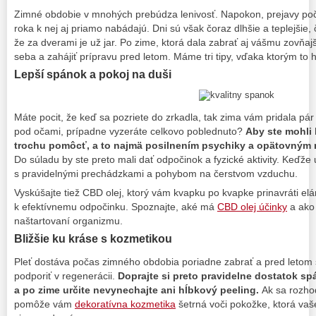
Zimné obdobie v mnohých prebúdza lenivosť. Napokon, prejavy po
roka k nej aj priamo nabádajú. Dni sú však čoraz dlhšie a teplejši
že za dverami je už jar. Po zime, ktorá dala zabrať aj vášmu zovňajš
seba a zahájiť prípravu pred letom. Máme tri tipy, vďaka ktorým to 
Lepší spánok a pokoj na duši
Máte pocit, že keď sa pozriete do zrkadla, tak zima vám pridala pár
pod očami, prípadne vyzeráte celkovo poblednuto?
Aby ste mohli 
trochu pomôcť, a to najmä posilnením psychiky a opätovným n
Do súladu by ste preto mali dať odpočinok a fyzické aktivity. Keďže 
s pravidelnými prechádzkami a pohybom na čerstvom vzduchu.
Vyskúšajte tiež CBD olej, ktorý vám kvapku po kvapke prinavráti el
k efektívnemu odpočinku. Spoznajte, aké má
CBD olej účinky
a ako
naštartovaní organizmu.
Bližšie ku kráse s kozmetikou
Pleť dostáva počas zimného obdobia poriadne zabrať a pred letom sa
podporiť v regenerácii.
Doprajte si preto pravidelne dostatok spá
a po zime určite nevynechajte ani hĺbkový peeling.
Ak sa rozhod
pomôže vám
dekoratívna kozmetika
šetrná voči pokožke, ktorá va