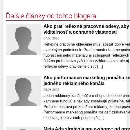
Ďalšie články od tohto blogera
Ako prať reflexné pracovné odevy, aby 
viditeľnosť a ochranné vlastnosti
07.08.2026
Reflexné pracovné oblečenie musí zostať dobre vid
svetelných podmienok. Prach, mastnota a nespráv
fluorescenčného materiálu aj schopnosť reflexných
údržba preto neovplyvňuje iba vzhľad odevu, ale aj
reflexné odevy pravidelne čistiť [...]
Ako performance marketing pomáha zni
jedného reklamného kanála
06.08.2026
Jeden reklamný kanál môže e-shopu dlhodobo prin
kampane fungujú a náklady zostávajú prijateľné, ta
Problém nastáva pri zdražení reklamy, zmene pravi
Performance marketing pomáha rozložiť získavanie
sledovať, ktoré z nich podporujú [...]
Meta Ads stratégia pre e-shopy: od pr