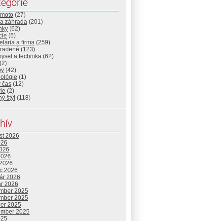
egórie
-moto
(27)
a záhrada
(201)
nky
(62)
cie
(5)
lária a firma
(259)
radené
(123)
ysel a technika
(62)
(2)
by
(42)
nológie
(1)
 čas
(12)
ie
(2)
ný štýl
(118)
hív
st 2026
026
2026
2026
 2026
c 2026
uár 2026
ár 2026
mber 2025
mber 2025
ber 2025
ember 2025
025