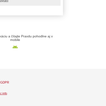
rogram
likáciu a čítajte Pravdu pohodlne aj v
mobile
GDPR
c info
.