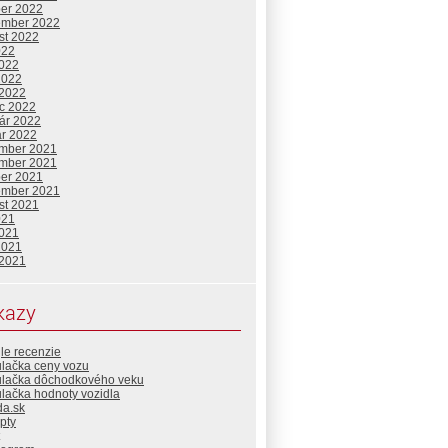
ber 2022
ember 2022
st 2022
022
2022
2022
 2022
c 2022
uár 2022
ár 2022
mber 2021
mber 2021
ber 2021
ember 2021
st 2021
021
2021
2021
 2021
kazy
le recenzie
ulačka ceny vozu
ulačka dôchodkového veku
lačka hodnoty vozidla
da.sk
pty