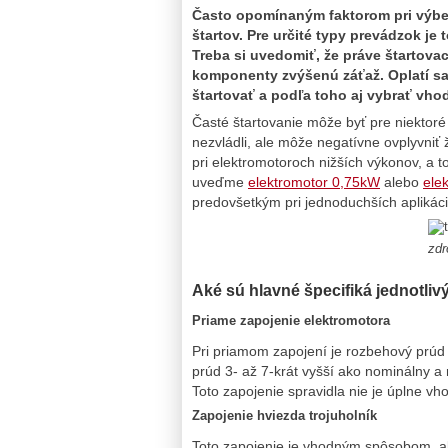
Často opomínaným faktorom pri výbe
štartov. Pre určité typy prevádzok je 
Treba si uvedomiť, že práve štartovac
komponenty zvýšenú záťaž. Oplatí sa 
štartovať a podľa toho aj vybrať vh
Časté štartovanie môže byť pre niektor
nezvládli, ale môže negatívne ovplyvniť ž
pri elektromotoroch nižších výkonov, a t
uveďme
elektromotor 0,75kW
alebo
ele
predovšetkým pri jednoduchších aplikác
zdr
Aké sú hlavné špecifiká jednotl
Priame zapojenie elektromotora
Pri priamom zapojení je rozbehový prúd
prúd 3- až 7-krát vyšší ako nominálny a
Toto zapojenie spravidla nie je úplne v
Zapojenie hviezda trojuholník
Toto zapojenie je vhodným spôsobom, a