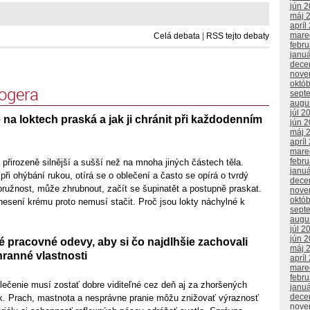
jún 
máj 
apríl
mare
Celá debata
|
RSS tejto debaty
febr
janu
dece
nove
októ
logera
sept
augu
júl 2
na loktech praská a jak ji chránit při každodenním
jún 
máj 
apríl
mare
febr
přirozeně silnější a sušší než na mnoha jiných částech těla.
janu
ři ohýbání rukou, otírá se o oblečení a často se opírá o tvrdý
dece
pružnost, může zhrubnout, začít se šupinatět a postupně praskat.
nove
októ
sení krému proto nemusí stačit. Proč jsou lokty náchylné k
sept
augu
júl 2
jún 
é pracovné odevy, aby si čo najdlhšie zachovali
máj 
hranné vlastnosti
apríl
mare
febr
lečenie musí zostať dobre viditeľné cez deň aj za zhoršených
janu
dece
. Prach, mastnota a nesprávne pranie môžu znižovať výraznosť
nove