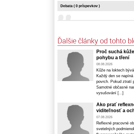
Debata ( 0 príspevkov )
Ďalšie články od tohto b
Proč suchá kůže 
pohybu a tření
08.08.2026
Kůže na loktech bývá 
Každý den se napíná p
povrch. Pokud ztratí 
Samotné občasné nane
vysušování [...]
Ako prať reflexn
viditeľnosť a oc
07.08.2026
Reflexné pracovné ob
svetelných podmienok