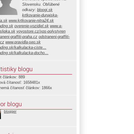
Slovensku. Obľúbené
odkazy:
bloogi.sk
krtkovanie-dunajska-
da.sk
www.krtkovanie-nitra24.sk
ading.sk
overenie-vozidiel.sk
www.a-
slipka.sk
yoyostore.cz/xps-polystyren
aneni-graffiti-praha.cz
odstraneni-graffiti-
.cz
www.pravidla-seo.sk
ading.sk/kalkulacka-ciste…
ading.sk/kalkulacka-docho…
tistiky blogu
t článkov: 889
ová čítanosť: 1658481x
merná čítanosť článkov: 1866x
or blogu
blogger