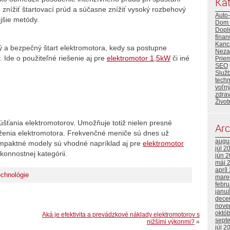
Kat
 znížiť štartovací prúd a súčasne znížiť vysoký rozbehový
Auto
ejšie metódy.
Dom 
Dopl
finan
Kance
ý a bezpečný štart elektromotora, kedy sa postupne
Neza
 Ide o použiteľné riešenie aj pre
elektromotor 1,5kW
či iné
Priem
SEO
Služ
tech
voľný
zdrav
Život
púšťania elektromotorov. Umožňuje totiž nielen presné
Arc
aťaženia elektromotora. Frekvenčné meniče sú dnes už
augu
kompaktné modely sú vhodné napríklad aj pre
elektromotor
júl 2
ýkonnostnej kategórii.
jún 
máj 
apríl
echnológie
mare
febr
janu
dece
nove
októ
Aká je efektivita a prevádzkové náklady elektromotorov s
sept
nižšími výkonmi?
»
júl 2