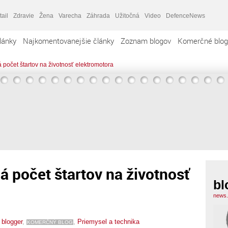
tail
Zdravie
Žena
Varecha
Záhrada
Užitočná
Video
DefenceNews
lánky
Najkomentovanejšie články
Zoznam blogov
Komerčné blog
má počet štartov na životnosť elektromotora
má počet štartov na životnosť
bl
news.
,
blogger
,
,
Priemysel a technika
KOMERČNÝ BLOG