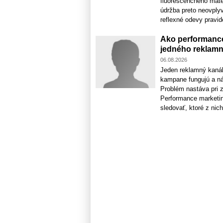
fluorescenčného mate
údržba preto neovplyv
reflexné odevy pravidel
Ako performance
jedného reklamn
06.08.2026
Jeden reklamný kaná
kampane fungujú a nák
Problém nastáva pri z
Performance marketin
sledovať, ktoré z nich