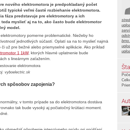
re nového elektromotora je predpokladaný počet
totiž typické veľmi časté rozbiehanie elektromotora.
ia fáza predstavuje pre elektromotory a ich
stre
teda myslieť aj na to, ako často bude elektromotor
uplo
odný model.
servi
é elektromotory pomerne problematické. Niežeby ho
odstr
brno
ivotnosť jednotlivých súčastí. Oplatí sa na to myslieť najmä
uplo
o či už pre bežné alebo priemyselné aplikácie. Ako príklad
uplo
ktromotor 1,1kW
, ktorých hlavné uplatnenie bude
iách s lineárnym zaťažením.
Šta
oj: vyboelectric.sk
Poče
Celk
ivých spôsobov zapojenia?
Prie
Aut
 normálny, v tomto prípade sa do elektromotora dostáva
 rovnako tak bude vysoký aj počiatočný krútiaci moment.
hodné.
ko obmedziť pôsobenie intenzívneho prúdu pri spúšťaní