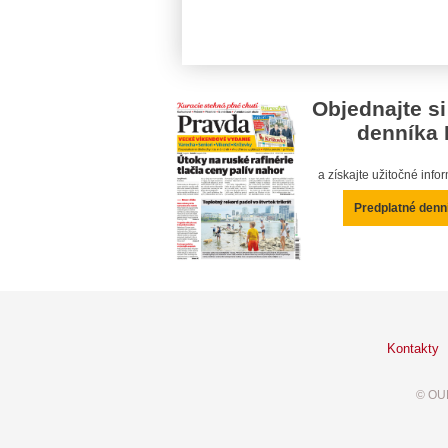
Objednajte si
denníka 
a získajte užitočné inf
Predplatné denn
Kontakty
© OUR