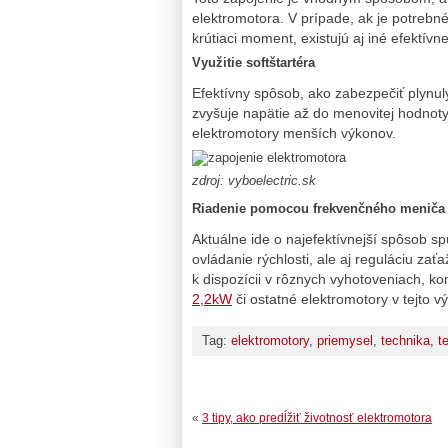
elektromotora. V prípade, ak je potrebné
krútiaci moment, existujú aj iné efektívn
Využitie softštartéra
Efektívny spôsob, ako zabezpečiť plynul
zvyšuje napätie až do menovitej hodnoty.
elektromotory menších výkonov.
zdroj: vyboelectric.sk
Riadenie pomocou frekvenčného meniča
Aktuálne ide o najefektívnejší spôsob s
ovládanie rýchlosti, ale aj reguláciu z
k dispozícii v rôznych vyhotoveniach, 
2,2kW
či ostatné elektromotory v tejto v
Tag:
elektromotory
,
priemysel
,
technika
,
t
«
3 tipy, ako predĺžiť životnosť elektromotora