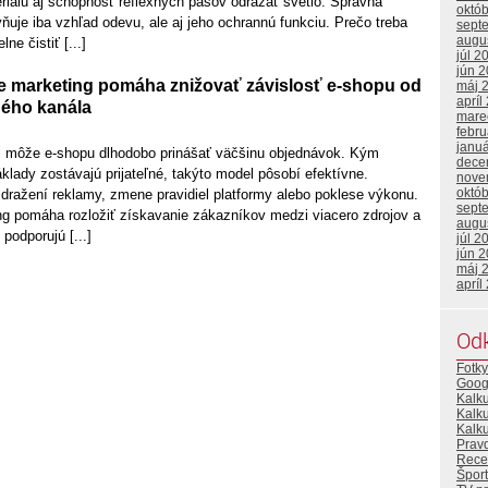
riálu aj schopnosť reflexných pásov odrážať svetlo. Správna
októ
ňuje iba vzhľad odevu, ale aj jeho ochrannú funkciu. Prečo treba
sept
augu
ne čistiť [...]
júl 2
jún 
 marketing pomáha znižovať závislosť e-shopu od
máj 
apríl
ého kanála
mare
febr
janu
l môže e-shopu dlhodobo prinášať väčšinu objednávok. Kým
dece
lady zostávajú prijateľné, takýto model pôsobí efektívne.
nove
októ
dražení reklamy, zmene pravidiel platformy alebo poklese výkonu.
sept
g pomáha rozložiť získavanie zákazníkov medzi viacero zdrojov a
augu
 podporujú [...]
júl 2
jún 
máj 
apríl
Od
Fotky
Goog
Kalk
Kalk
Kalku
Prav
Rece
Šport