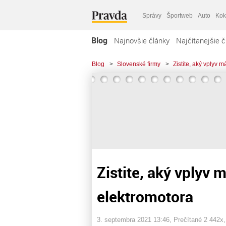
Správy
Športweb
Auto
Kok
Blog
Najnovšie články
Najčítanejšie č
Blog
>
Slovenské firmy
>
Zistite, aký vplyv 
Zistite, aký vplyv 
elektromotora
3. septembra 2021 13:46
, Prečítané 2 442x