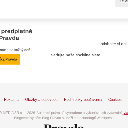
TV p
 predplatné
Pravda
stiahnite si ap
ormácie na každý deň
sledujte naše sociálne siete
íka Pravda
Reklama
Otázky a odpovede
Podmienky používania
Cookies
 MEDIA SR a. s. 2026. Autorské práva sú vyhradené a vykonáva ich vydavateľ,
via
Blogovací systém Blog.Pravda.sk beží na technológií Wordpress.