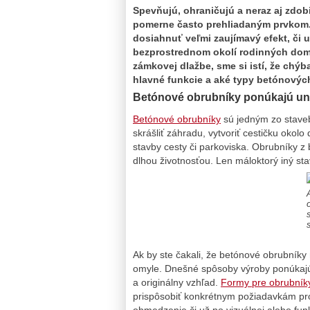
Spevňujú, ohraničujú a neraz aj zdo
pomerne často prehliadaným prvkom. 
dosiahnuť veľmi zaujímavý efekt, či 
bezprostrednom okolí rodinných dom
zámkovej dlažbe, sme si istí, že chýb
hlavné funkcie a aké typy betónovýc
Betónové obrubníky ponúkajú uni
Betónové obrubníky
sú jedným zo stavebn
skrášliť záhradu, vytvoriť cestičku oko
stavby cesty či parkoviska. Obrubníky z
dlhou životnosťou. Len máloktorý iný s
Ak by ste čakali, že betónové obrubníky 
omyle. Dnešné spôsoby výroby ponúkajú
a originálny vzhľad.
Formy pre obrubník
prispôsobiť konkrétnym požiadavkám pro
obmedzenie či už po vizuálnej alebo fun