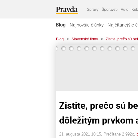
Správy
Športweb
Auto
Kok
Blog
Najnovšie články
Najčítanejšie č
Blog
>
Slovenské firmy
>
Zistite, prečo sú b
Zistite, prečo sú 
dôležitým prvkom a
21. augusta 2021 10:15
, Prečítané 2 992x,