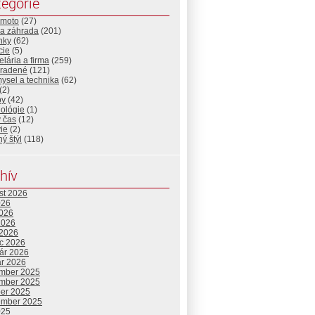
egórie
-moto
(27)
a záhrada
(201)
nky
(62)
cie
(5)
lária a firma
(259)
radené
(121)
ysel a technika
(62)
(2)
by
(42)
nológie
(1)
 čas
(12)
ie
(2)
ný štýl
(118)
hív
st 2026
026
2026
2026
 2026
c 2026
uár 2026
ár 2026
mber 2025
mber 2025
ber 2025
ember 2025
025