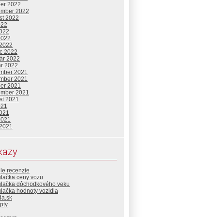
ber 2022
ember 2022
st 2022
022
2022
2022
 2022
c 2022
uár 2022
ár 2022
mber 2021
mber 2021
ber 2021
ember 2021
st 2021
021
2021
2021
 2021
kazy
le recenzie
ulačka ceny vozu
ulačka dôchodkového veku
lačka hodnoty vozidla
da.sk
pty