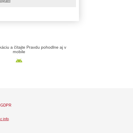
rogram
likáciu a čítajte Pravdu pohodlne aj v
mobile
GDPR
c info
.