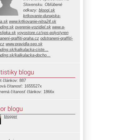
Slovensku. Obľúbené
odkazy:
bloogi.sk
krtkovanie-dunajska-
da.sk
www.krtkovanie-nitra24.sk
ading.sk
overenie-vozidiel.sk
www.a-
slipka.sk
yoyostore.cz/xps-polystyren
aneni-graffiti-praha.cz
odstraneni-graffiti-
.cz
www.pravidla-seo.sk
ading.sk/kalkulacka-ciste…
ading.sk/kalkulacka-docho…
tistiky blogu
t článkov: 887
ová čítanosť: 1655527x
merná čítanosť článkov: 1866x
or blogu
blogger