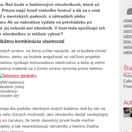
bia. Reč bude o betónových obrubníkoch, ktoré sú
Pritom majú hneď niekoľko funkcií a dá sa s nimi
už v mestských parkoch, v záhradách alebo
stre
ov. Ak sa nabudúce vydáte na prechádzku po
uplo
ať jej nebude ani obrubník. V čom teda spočívajú ich
servi
h obrubníkov si môžete vybrať?
odstr
kátnu kombináciu vlastností
brno
uplo
ých prvkov, na ktorý určite narazíte, ak si budete chcieť
uplo
lo domu, alebo sa budete angažovať vo väčšom projekte
 betónu vynikajú mimoriadnou odolnosťou a teda aj veľmi
Šta
tavebný materiál sa v tomto smere vyrovná práve betónu.
Poče
Celk
ABW betónový
Prie
obrubník (zdroj:
stavebniny-
stavplot.sk)
Aut
majú iba podobu sterilných sivých kvádrov, boli by ste na
 veľa rôznych možností, ako obrubníku dodať neobyčajný
y
sú zárukou, že tento stavebný prvok bude možné
jektu a tak nepredstavujú obrubníky z betónu žiadne
kčnej stránke.