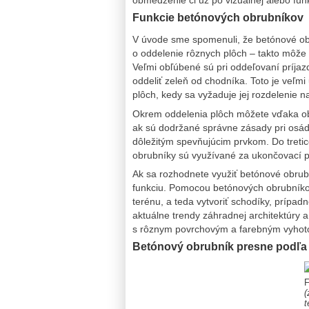
Funkcie betónových obrubníkov
V úvode sme spomenuli, že betónové obr
o oddelenie rôznych plôch – takto môže 
Veľmi obľúbené sú pri oddeľovaní príjaz
oddeliť zeleň od chodníka. Toto je veľm
plôch, kedy sa vyžaduje jej rozdelenie 
Okrem oddelenia plôch môžete vďaka obr
ak sú dodržané správne zásady pri osádz
dôležitým spevňujúcim prvkom. Do tretic
obrubníky sú využívané za ukončovací p
Ak sa rozhodnete využiť betónové obru
funkciu. Pomocou betónových obrubníkov
terénu, a teda vytvoriť schodíky, príp
aktuálne trendy záhradnej architektúry 
s rôznym povrchovým a farebným vyho
Betónový obrubník presne podľa 
F
(
t