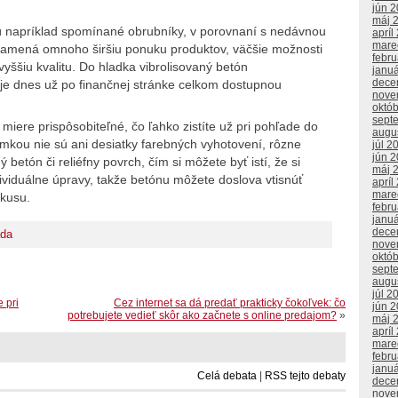
jún 
máj 
ú napríklad spomínané obrubníky, v porovnaní s nedávnou
apríl
mare
 znamená omnoho širšiu ponuku produktov, väčšie možnosti
febr
yššiu kvalitu. Do hladka vibrolisovaný betón
janu
dece
je dnes už po finančnej stránke celkom dostupnou
nove
októ
sept
miere prispôsobiteľné, čo ľahko zistíte už pri pohľade do
augu
imkou nie sú ani desiatky farebných vyhotovení, rôzne
júl 2
jún 
betón či reliéfny povrch, čím si môžete byť istí, že si
máj 
dividuálne úpravy, takže betónu môžete doslova vtisnúť
apríl
mare
vkusu.
febr
janu
dece
ada
nove
októ
sept
augu
júl 2
 pri
Cez internet sa dá predať prakticky čokoľvek: čo
jún 
potrebujete vedieť skôr ako začnete s online predajom?
»
máj 
apríl
mare
febr
janu
Celá debata
|
RSS tejto debaty
dece
nove