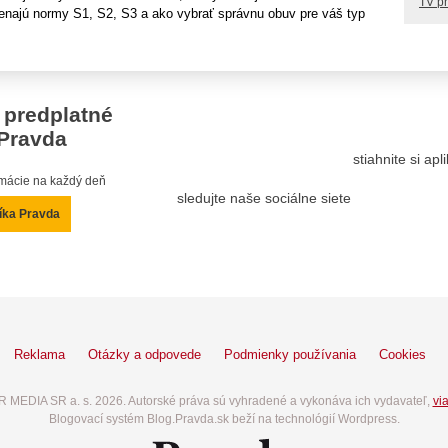
TV p
najú normy S1, S2, S3 a ako vybrať správnu obuv pre váš typ
 predplatné
Pravda
stiahnite si ap
ormácie na každý deň
sledujte naše sociálne siete
íka Pravda
Reklama
Otázky a odpovede
Podmienky používania
Cookies
 MEDIA SR a. s. 2026. Autorské práva sú vyhradené a vykonáva ich vydavateľ,
via
Blogovací systém Blog.Pravda.sk beží na technológií Wordpress.