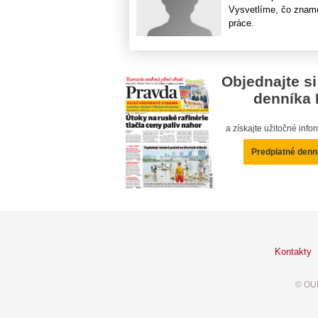
Vysvetlíme, čo zname
práce.
Objednajte si
denníka 
a získajte užitočné inf
Predplatné denn
Kontakty
© OUR