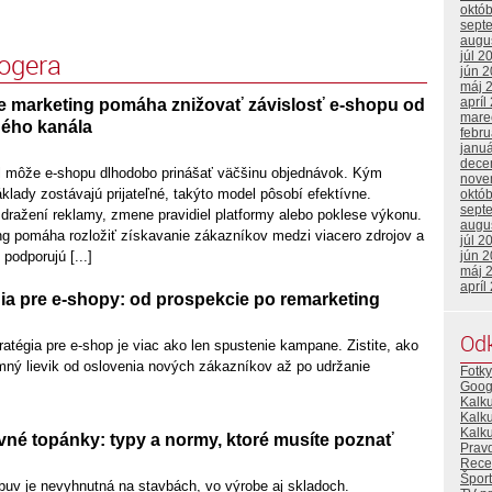
októ
sept
augu
logera
júl 2
jún 
máj 
apríl
 marketing pomáha znižovať závislosť e-shopu od
mare
ého kanála
febr
janu
dece
l môže e-shopu dlhodobo prinášať väčšinu objednávok. Kým
nove
lady zostávajú prijateľné, takýto model pôsobí efektívne.
októ
sept
dražení reklamy, zmene pravidiel platformy alebo poklese výkonu.
augu
g pomáha rozložiť získavanie zákazníkov medzi viacero zdrojov a
júl 2
jún 
 podporujú [...]
máj 
apríl
ia pre e-shopy: od prospekcie po remarketing
Od
tégia pre e-shop je viac ako len spustenie kampane. Zistite, ako
mný lievik od oslovenia nových zákazníkov až po udržanie
Fotky
Goog
Kalk
Kalk
Kalku
né topánky: typy a normy, ktoré musíte poznať
Prav
Rece
Šport
uv je nevyhnutná na stavbách, vo výrobe aj skladoch.