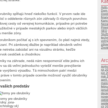
Kat
Auto
Dom 
ubníky spĺňajú hneď niekoľko funkcií. V prvom rade ide
Dopl
finan
ísť o oddelenie rôznych zón záhrady či rôznych povrchov.
Kance
dovej cesty od verejnej komunikácie, prípadne pri potrebe
Neza
Priem
i užitočné v prípade mestských parkov alebo iných väčších
SEO
na menšie zóny.
Služ
tech
ubníkom počítať aj s ich spevnením, čo platí najmä vtedy,
voľný
aní. Pri zámkovej dlažbe je napríklad obrubník veľmi
zdrav
Život
e netreba zabúdať ani na vizuálnu stránku, keďže
rvok cestičiek a chodníkov.
Arc
bníky na záhrade, nedá nám nespomenúť ešte jednu ich
 sa dá veľmi jednoducho vyriešiť menšie prevýšenie
augu
júl 2
adne vyvýšenú výsadbu. Tá mimochodom patrí medzi
jún 
a práve v tomto prípade oceníte možnosť využiť obrubníky
máj 
tovením.
apríl
mare
vašich predstáv
febr
janu
dece
nove
ormy pre obrubníky
októ
zdroj: jona-
sept
echnology.sk)
júl 2