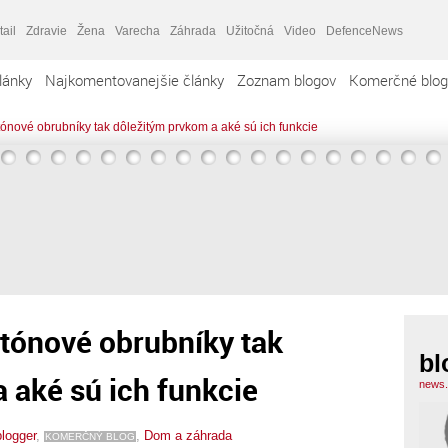
tail
Zdravie
Žena
Varecha
Záhrada
Užitočná
Video
DefenceNews
lánky
Najkomentovanejšie články
Zoznam blogov
Komerčné blog
etónové obrubníky tak dôležitým prvkom a aké sú ich funkcie
betónové obrubníky tak
bl
 aké sú ich funkcie
news.
blogger
,
,
Dom a záhrada
KOMERČNÝ BLOG