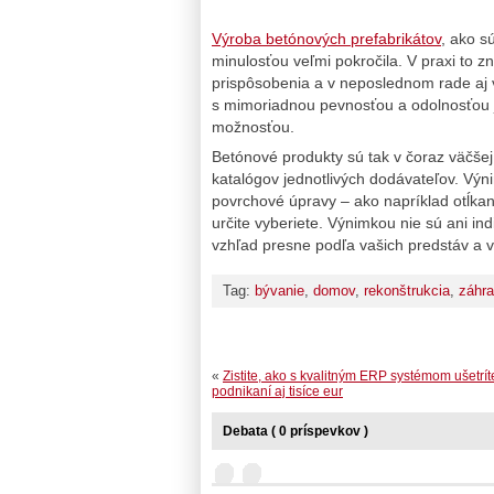
Výroba betónových prefabrikátov
, ako s
minulosťou veľmi pokročila. V praxi to
prispôsobenia a v neposlednom rade aj v
s mimoriadnou pevnosťou a odolnosťou 
možnosťou.
Betónové produkty sú tak v čoraz väčšej 
katalógov jednotlivých dodávateľov. Výn
povrchové úpravy – ako napríklad otĺkaný 
určite vyberiete. Výnimkou nie sú ani in
vzhľad presne podľa vašich predstáv a 
Tag:
bývanie
,
domov
,
rekonštrukcia
,
záhr
«
Zistite, ako s kvalitným ERP systémom ušetríte
podnikaní aj tisíce eur
Debata ( 0 príspevkov )