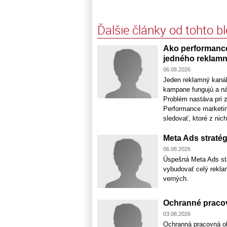
Ďalšie články od tohto b
Ako performance
jedného reklamn
06.08.2026
Jeden reklamný kaná
kampane fungujú a nák
Problém nastáva pri z
Performance marketin
sledovať, ktoré z nich
Meta Ads stratég
06.08.2026
Úspešná Meta Ads stra
vybudovať celý rekla
verných.
Ochranné pracov
03.08.2026
Ochranná pracovná ob