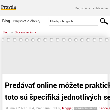
Registrácia
Prihlásenie
Blog
Najnovšie články
Najčítanejšie články
Blog
>
Slovenské firmy
Najkomentovanejšie články
>
Predávať online môžete prakticky čokoľvek: toto sú špecifiká jednotlivých
Zoznam blogov
segmentov
Komerčné blogy
Predávať online môžete praktic
toto sú špecifiká jednotlivých 
31. mája 2021 10:04
, Prečítané 3 133x,
blogger
,
,
Kancelá
KOMERČNÝ BLOG