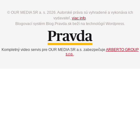
© OUR MEDIA SR a. s. 2026. Autorské práva sú vyhradené a vykonáva ich
vydavateľ,
viac info
.
Blogovací systém Blog.Pravda.sk beží na technológií Wordpress.
Kompletný video servis pre OUR MEDIA SR a.s. zabezpečuje
ARBERTO GROUP
s.r.o.
.