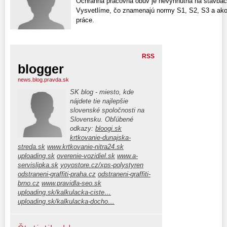
Ochranná pracovná obuv je nevyhnutná na stavbách
Vysvetlíme, čo znamenajú normy S1, S2, S3 a ako
práce.
RSS
blogger
news.blog.pravda.sk
SK blog - miesto, kde
nájdete tie najlepšie
slovenské spoločnosti na
Slovensku. Obľúbené
odkazy:
bloogi.sk
krtkovanie-dunajska-
streda.sk
www.krtkovanie-nitra24.sk
uploading.sk
overenie-vozidiel.sk
www.a-
servislipka.sk
yoyostore.cz/xps-polystyren
odstraneni-graffiti-praha.cz
odstraneni-graffiti-
brno.cz
www.pravidla-seo.sk
uploading.sk/kalkulacka-ciste…
uploading.sk/kalkulacka-docho…