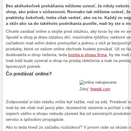
Bez akéhokoľvek preháňania môžeme uviesť, že nikdy nebolo j
shop, ako práve v súčasnosti. Rovnako tak môžeme uviesť, že
prakticky čokoľvek, treba však vedieť, ako na to. Každý zo se
a skôr ako sa do takéhoto podnikania pustíte, mali by ste o ni
Chcete zarábať online a stojíte pred otázkou, aký tovar by ste vo 
Spustiť e-shop je dnes otázkou dní, maximálne týždňov, niektoré vec
začiatkom mali veľmi dobre premyslieť a jednou z nich je bezpochyb
produkty, ktoré vo vašom online obchode budete ponúkať. Už vo fáz
dodávateľa e-shop riešenia, teda
tvorba e-shopu firma
, by ste mal
Inak totiž bude vyzerať e-shop na predaj oblečenia a inak na predaj 
športových potrieb.
Čo predávať online?
Zdroj:
freepik.com
Zodpovedať si túto otázku môže byť ťažšie, než sa zdá. Predávať on
mali by ste však mať jasný plán, dostatočné zázemie a počítať s ni
úspech vášho e-shopu nebude závisieť iba od samotných produktov
servisu a spôsobov propagácie.
Ako to teda hneď zo začiatku rozlúsknuť? V prvom rade sa skúste or