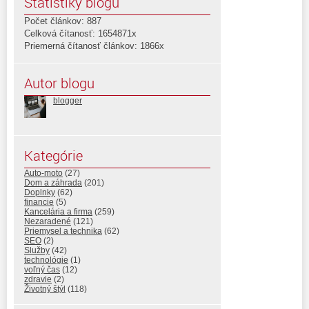
Štatistiky blogu
Počet článkov: 887
Celková čítanosť: 1654871x
Priemerná čítanosť článkov: 1866x
Autor blogu
blogger
Kategórie
Auto-moto
(27)
Dom a záhrada
(201)
Doplnky
(62)
financie
(5)
Kancelária a firma
(259)
Nezaradené
(121)
Priemysel a technika
(62)
SEO
(2)
Služby
(42)
technológie
(1)
voľný čas
(12)
zdravie
(2)
Životný štýl
(118)