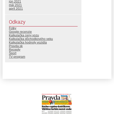
jún 2021
máj 2021
apríl 2021
Odkazy
Fotky
Google recenzie
Kalkulačka ceny vozu
Kalkulačka dôchodkového veku
Kalkulačka hodnoty vozidla
Pravda.sk
Recepty
Šport
TV program