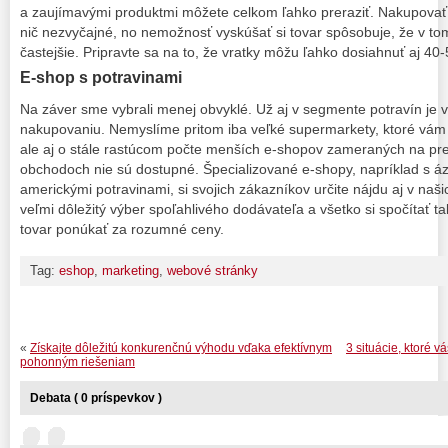
a zaujímavými produktmi môžete celkom ľahko preraziť. Nakupovať 
nič nezvyčajné, no nemožnosť vyskúšať si tovar spôsobuje, že v to
častejšie. Pripravte sa na to, že vratky môžu ľahko dosiahnuť aj 40
E-shop s potravinami
Na záver sme vybrali menej obvyklé. Už aj v segmente potravín je v
nakupovaniu. Nemyslíme pritom iba veľké supermarkety, ktoré vám
ale aj o stále rastúcom počte menších e-shopov zameraných na pre
obchodoch nie sú dostupné. Špecializované e-shopy, napríklad s áz
americkými potravinami, si svojich zákazníkov určite nájdu aj v naš
veľmi dôležitý výber spoľahlivého dodávateľa a všetko si spočítať ta
tovar ponúkať za rozumné ceny.
Tag:
eshop
,
marketing
,
webové stránky
«
Získajte dôležitú konkurenčnú výhodu vďaka efektívnym
3 situácie, ktoré 
pohonným riešeniam
Debata ( 0 príspevkov )