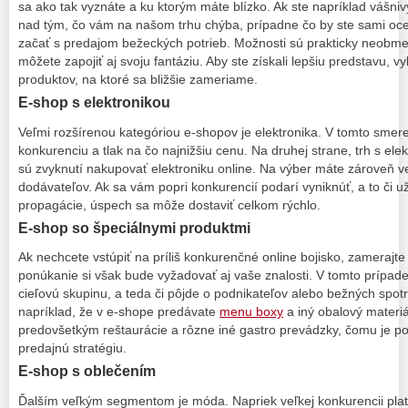
sa ako tak vyznáte a ku ktorým máte blízko. Ak ste napríklad vášni
nad tým, čo vám na našom trhu chýba, prípadne čo by ste sami ocen
začať s predajom bežeckých potrieb. Možnosti sú prakticky neobm
môžete zapojiť aj svoju fantáziu. Aby ste získali lepšiu predstavu, v
produktov, na ktoré sa bližšie zameriame.
E-shop s elektronikou
Veľmi rozšírenou kategóriou e-shopov je elektronika. V tomto smere 
konkurenciu a tlak na čo najnižšiu cenu. Na druhej strane, trh s elek
sú zvyknutí nakupovať elektroniku online. Na výber máte zároveň 
dodávateľov. Ak sa vám popri konkurencií podarí vyniknúť, a to či
propagácie, úspech sa môže dostaviť celkom rýchlo.
E-shop so špeciálnymi produktmi
Ak nechcete vstúpiť na príliš konkurenčné online bojisko, zamerajte
ponúkanie si však bude vyžadovať aj vaše znalosti. V tomto prípade 
cieľovú skupinu, a teda či pôjde o podnikateľov alebo bežných spotr
napríklad, že v e-shope predávate
menu boxy
a iný obalový materi
predovšetkým reštaurácie a rôzne iné gastro prevádzky, čomu je po
predajnú stratégiu.
E-shop s oblečením
Ďalším veľkým segmentom je móda. Napriek veľkej konkurencii plat