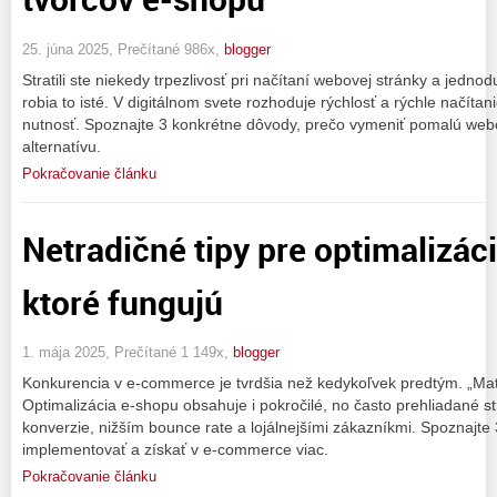
25. júna 2025, Prečítané 986x,
blogger
Stratili ste niekedy trpezlivosť pri načítaní webovej stránky a jednod
robia to isté. V digitálnom svete rozhoduje rýchlosť a rýchle načíta
nutnosť. Spoznajte 3 konkrétne dôvody, prečo vymeniť pomalú webo
alternatívu.
Pokračovanie článku
Netradičné tipy pre optimalizác
ktoré fungujú
1. mája 2025, Prečítané 1 149x,
blogger
Konkurencia v e-commerce je tvrdšia než kedykoľvek predtým. „Mať
Optimalizácia e-shopu obsahuje i pokročilé, no často prehliadané s
konverzie, nižším bounce rate a lojálnejšími zákazníkmi. Spoznajte 
implementovať a získať v e-commerce viac.
Pokračovanie článku