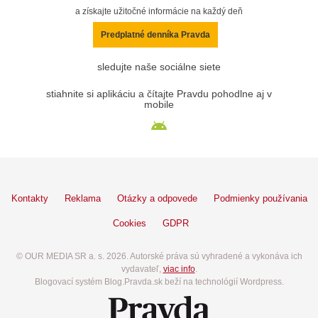
a získajte užitočné informácie na každý deň
Predplatné denníka Pravda
sledujte naše sociálne siete
stiahnite si aplikáciu a čítajte Pravdu pohodlne aj v
mobile
Kontakty
Reklama
Otázky a odpovede
Podmienky používania
Cookies
GDPR
© OUR MEDIA SR a. s. 2026. Autorské práva sú vyhradené a vykonáva ich
vydavateľ,
viac info
.
Blogovací systém Blog.Pravda.sk beží na technológií Wordpress.