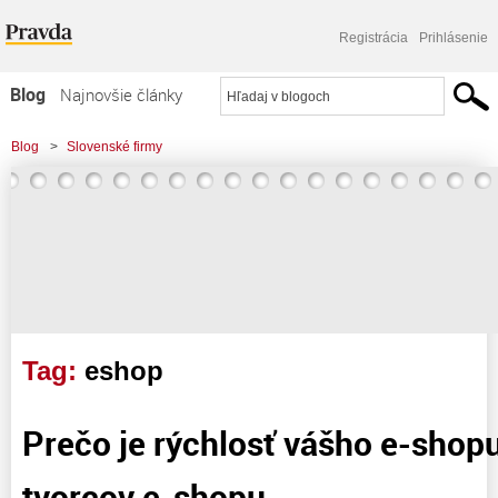
Registrácia
Prihlásenie
Blog
Najnovšie články
Najčítanejšie články
Blog
>
Slovenské firmy
Najkomentovanejšie články
Zoznam blogov
Komerčné blogy
Tag:
eshop
Prečo je rýchlosť vášho e-shop
tvorcov e-shopu