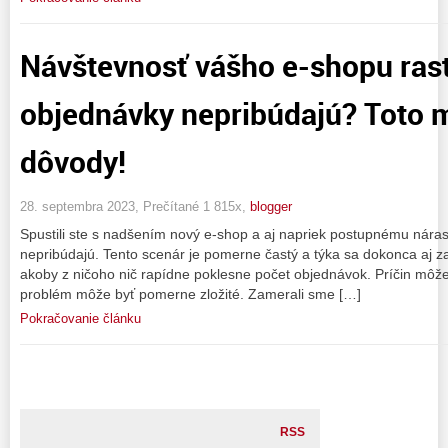
Návštevnosť vášho e-shopu rast
objednávky nepribúdajú? Toto 
dôvody!
28. septembra 2023, Prečítané 1 815x,
blogger
Spustili ste s nadšením nový e-shop a aj napriek postupnému náras
nepribúdajú. Tento scenár je pomerne častý a týka sa dokonca aj 
akoby z ničoho nič rapídne poklesne počet objednávok. Príčin môže 
problém môže byť pomerne zložité. Zamerali sme […]
Pokračovanie článku
RSS