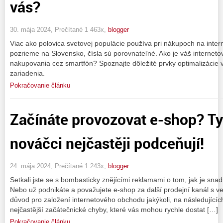
vás?
30. mája 2024, Prečítané 1 463x,
blogger
Viac ako polovica svetovej populácie používa pri nákupoch na intern
pozrieme na Slovensko, čísla sú porovnateľné. Ako je váš internet
nakupovania cez smartfón? Spoznajte dôležité prvky optimalizácie
zariadenia.
Pokračovanie článku
Začínáte provozovat e-shop? Ty
nováčci nejčastěji podceňují!
24. mája 2024, Prečítané 1 243x,
blogger
Setkali jste se s bombasticky znějícími reklamami o tom, jak je sn
Nebo už podnikáte a považujete e-shop za další prodejní kanál s v
důvod pro založení internetového obchodu jakýkoli, na následujících ř
nejčastější začátečnické chyby, které vás mohou rychle dostat […]
Pokračovanie článku