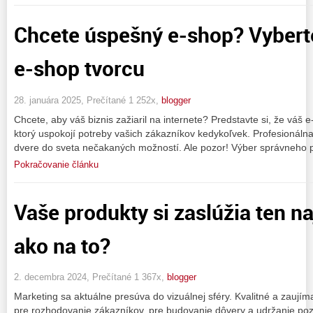
Chcete úspešný e-shop? Vybert
e-shop tvorcu
28. januára 2025, Prečítané 1 252x,
blogger
Chcete, aby váš biznis zažiaril na internete? Predstavte si, že váš
ktorý uspokojí potreby vašich zákazníkov kedykoľvek. Profesionáln
dvere do sveta nečakaných možností. Ale pozor! Výber správneho p
Pokračovanie článku
Vaše produkty si zaslúžia ten na
ako na to?
2. decembra 2024, Prečítané 1 367x,
blogger
Marketing sa aktuálne presúva do vizuálnej sféry. Kvalitné a zaujím
pre rozhodovanie zákazníkov, pre budovanie dôvery a udržanie pozor