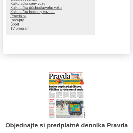
Kalkulačka ceny vozu
Kalkulačka dôchodkového veku
Kalkulačka hodnoty vozidla
Pravda.sk
Recepty
Šport
TV program
Objednajte si predplatné denníka Pravda