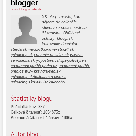
blogger
news.blog.pravda.sk
SK blog - miesto, kde
nájdete tie najlepšie
slovenské spoločnosti na
Slovensku. Obľúbené
odkazy:
bloogi.sk
krtkovanie-dunajska-
streda.sk
www.krtkovanie-nitra24.sk
uploading.sk
overenie-vozidiel.sk
www.a-
servislipka.sk
yoyostore.cz/xps-polystyren
odstraneni-graffiti-praha.cz
odstraneni-graffiti-
brno.cz
www.pravidla-seo.sk
uploading.sk/kalkulacka-ciste…
uploading.sk/kalkulacka-docho…
Štatistiky blogu
Počet článkov: 887
Celková čítanosť: 1654875x
Priemerná čítanosť článkov: 1866x
Autor blogu