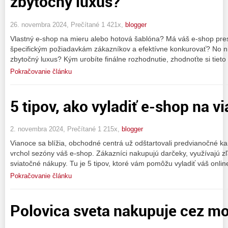
zbytočný luxus?
26. novembra 2024, Prečítané 1 421x,
blogger
Vlastný e-shop na mieru alebo hotová šablóna? Má váš e-shop pres
špecifickým požiadavkám zákazníkov a efektívne konkurovať? No ni
zbytočný luxus? Kým urobíte finálne rozhodnutie, zhodnoťte si tieto
Pokračovanie článku
5 tipov, ako vyladiť e-shop na v
2. novembra 2024, Prečítané 1 215x,
blogger
Vianoce sa blížia, obchodné centrá už odštartovali predvianočné k
vrchol sezóny váš e-shop. Zákazníci nakupujú darčeky, využívajú zľ
sviatočné nákupy. Tu je 5 tipov, ktoré vám pomôžu vyladiť váš onli
Pokračovanie článku
Polovica sveta nakupuje cez mob