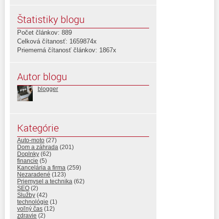
Štatistiky blogu
Počet článkov: 889
Celková čítanosť: 1659874x
Priemerná čítanosť článkov: 1867x
Autor blogu
blogger
Kategórie
Auto-moto
(27)
Dom a záhrada
(201)
Doplnky
(62)
financie
(5)
Kancelária a firma
(259)
Nezaradené
(123)
Priemysel a technika
(62)
SEO
(2)
Služby
(42)
technológie
(1)
voľný čas
(12)
zdravie
(2)