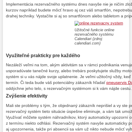
Implementácia rezervačného systému dnes navyše nie je ničím zlo
kurzov napríklad budete môcť hravo aj cez váš smartfón, nepotrebuj
drahej techniky. Vystačíte si aj so smartfónom alebo tabletom a pri
Užitočné funkcie online
rezervačného systému
Calendiari (zdroj:
calendiari.com)
Využiteľné prakticky pre každého
Nezáleží veľmi na tom, akým aktivitám sa v rámci podnikania venuje
usporadúvate tanečné kurzy, alebo trebárs poskytujete služby moto
systém si u vás nájde svoje uplatnenie. Je veľmi užitočný vždy, keď
termín. Či teda bude váš potenciálny zákazník hľadať
pneuservis D
oddýchne jeho telo, s rezervačným systémom si k vám nájde cest
Zvýšenie efektivity
Mali ste problémy s tým, že objednaný zákazník neprišiel a vy ste pr
rezervačný systém tieto situácie úspešne eliminuje, a vám tak umožn
Využívať môžete systém náhradníkov, ktorý automaticky upozorní o
z termínu niekto odhlási. Rezervačný systém navyše automaticky 
aj upozornenia, takže pri absencii sa vám už nikto nebude môcť vyh