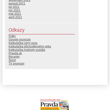
september 2021
august 2021
júl 2021
jún 2021
máj 2021
apríl 2021
Odkazy
Fotky
Google recenzie
Kalkulačka ceny vozu
Kalkulačka dôchodkového veku
Kalkulačka hodnoty vozidla
Pravda.sk
Recepty
Šport
TV program