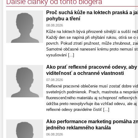
Ďalšie články od tohto blogera
Proč suchá kůže na loktech praská a ja
pohybu a tření
08.08.2026
Kůže na loktech bývá přirozeně silnější a sušší ne
Každý den se napíná při ohýbání rukou, otírá se o 
povrch. Pokud ztratí pružnost, může zhrubnout, zač
Samotné občasné nanesení krému proto nemusí stač
vysušování [...]
Ako prať reflexné pracovné odevy, aby 
viditeľnosť a ochranné vlastnosti
07.08.2026
Reflexné pracovné oblečenie musí zostať dobre vid
svetelných podmienok. Prach, mastnota a nespráv
fluorescenčného materiálu aj schopnosť reflexných
údržba preto neovplyvňuje iba vzhľad odevu, ale aj
reflexné odevy pravidelne čistiť [...]
Ako performance marketing pomáha zni
jedného reklamného kanála
06.08.2026