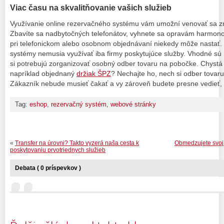
Viac času na skvalitňovanie vašich služieb
Využívanie online rezervačného systému vám umožní venovať sa zm
Zbavíte sa nadbytočných telefonátov, vyhnete sa opravám harmono
pri telefonickom alebo osobnom objednávaní niekedy môže nastať
systémy nemusia využívať iba firmy poskytujúce služby. Vhodné sú n
si potrebujú zorganizovať osobný odber tovaru na pobočke. Chystá 
napríklad objednaný
držiak ŠPZ
? Nechajte ho, nech si odber tovaru
Zákazník nebude musieť čakať a vy zároveň budete presne vedieť,
Tag:
eshop
,
rezervačný systém
,
webové stránky
«
Transfer na úrovni? Takto vyzerá naša cesta k
Obmedzujete svoj
poskytovaniu prvotriednych služieb
Debata ( 0 príspevkov )