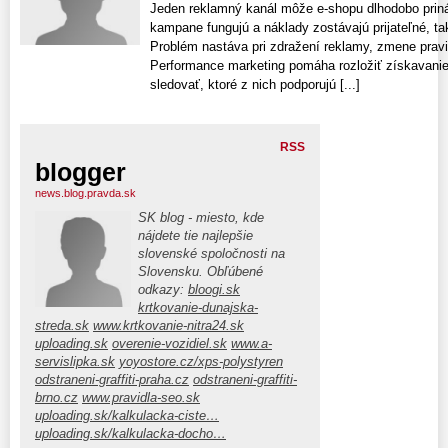
Jeden reklamný kanál môže e-shopu dlhodobo prin
kampane fungujú a náklady zostávajú prijateľné, ta
Problém nastáva pri zdražení reklamy, zmene pravi
Performance marketing pomáha rozložiť získavanie
sledovať, ktoré z nich podporujú [...]
RSS
blogger
news.blog.pravda.sk
SK blog - miesto, kde
nájdete tie najlepšie
slovenské spoločnosti na
Slovensku. Obľúbené
odkazy:
bloogi.sk
krtkovanie-dunajska-
streda.sk
www.krtkovanie-nitra24.sk
uploading.sk
overenie-vozidiel.sk
www.a-
servislipka.sk
yoyostore.cz/xps-polystyren
odstraneni-graffiti-praha.cz
odstraneni-graffiti-
brno.cz
www.pravidla-seo.sk
uploading.sk/kalkulacka-ciste…
uploading.sk/kalkulacka-docho…