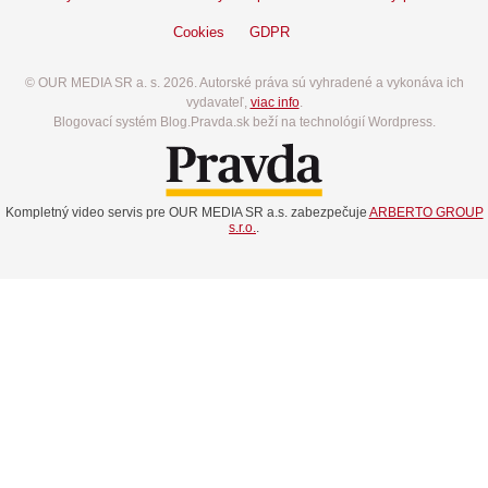
Cookies
GDPR
© OUR MEDIA SR a. s. 2026. Autorské práva sú vyhradené a vykonáva ich
vydavateľ,
viac info
.
Blogovací systém Blog.Pravda.sk beží na technológií Wordpress.
Kompletný video servis pre OUR MEDIA SR a.s. zabezpečuje
ARBERTO GROUP
s.r.o.
.