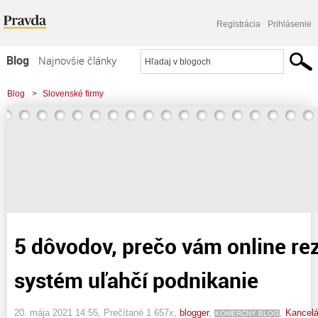
Registrácia
Prihlásenie
Blog
Najnovšie články
Najčítanejšie články
Blog
>
Slovenské firmy
Najkomentovanejšie články
>
5 dôvodov, prečo vám online rezervačný systém uľahčí podnikanie
Zoznam blogov
Komerčné blogy
5 dôvodov, prečo vám online re
systém uľahčí podnikanie
20. mája 2021 14:55
, Prečítané 1 657x,
blogger
,
,
Kancelá
KOMERČNÝ BLOG