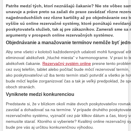
Patríte medzí tých, ktorí neznášajú čakanie? Nie ste vôbec sam
unavuje a práve preto sa začali do praxe zavádzať rôzne reze
najjednoduchších cez rôzne kartičky až po objednávanie cez te
vyššie sú online rezervačné systémy, ktoré ponúkajú nevídaný
poskytovateľa služieb, tak aj pre zákazníkov. Zamerali sme sa n
argumenty v prospech online rezervačných systémov.
Objednávanie a manažovanie termínov nemôže byť jed
Aby sme všetci v kolotoči každodenných udalostí mohli fungovať ešte
eliminovať akékoľvek „hluché miesta“ v harmonograme. V praxi to 
akékoľvek čakanie.
Rezervačný systém online
presne tento problém
cez svoj telefón, tablet alebo počítač bude môcť rezervovať termín
ako poskytovateľovi už iba tento termín stačí potvrdiť a všetko je ho
bude môcť lepšie zorganizovať čas a tak je veľký predpoklad, že 
oboch stranách.
Vyniknete medzi konkurenciou
Predstavte si, že v blízkom okolí máte dvoch poskytovateľov rovna
zavolať a dohadovať sa na termíne. V prípade druhého poskytovate
rezervačného systému, vyznačiť cez pár klikov dátum a čas, ktorý v
nemusíte starať. Ktorého si vyberiete? Kvalitný online rezervačný
bude pre vás aj určitou konkurenčnou výhodou.