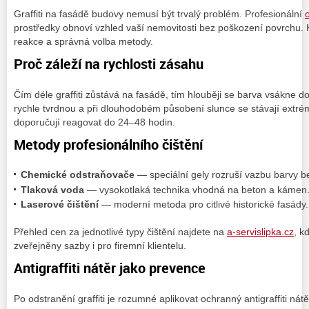
Graffiti na fasádě budovy nemusí být trvalý problém. Profesionální
o
prostředky obnoví vzhled vaší nemovitosti bez poškození povrchu. 
reakce a správná volba metody.
Proč záleží na rychlosti zásahu
Čím déle graffiti zůstává na fasádě, tím hlouběji se barva vsákne 
rychle tvrdnou a při dlouhodobém působení slunce se stávají extr
doporučují reagovat do 24–48 hodin.
Metody profesionálního čištění
Chemické odstraňovače
— speciální gely rozruší vazbu barvy b
Tlaková voda
— vysokotlaká technika vhodná na beton a kámen
Laserové čištění
— moderní metoda pro citlivé historické fasády.
Přehled cen za jednotlivé typy čištění najdete na
a-servislipka.cz
, k
zveřejněny sazby i pro firemní klientelu.
Antigraffiti nátěr jako prevence
Po odstranění graffiti je rozumné aplikovat ochranný antigraffiti nát