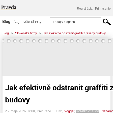
Registrácia
Prihlásenie
Blog
Najnovšie články
Najčítanejšie články
Blog
>
Slovenské firmy
>
Jak efektivně odstranit graffiti z fasády budovy
Najkomentovanejšie články
Zoznam blogov
Komerčné blogy
Jak efektivně odstranit graffiti 
budovy
26. mája 2026 07:00
, Prečítané 1 063x,
blogger
,
,
Nezara
KOMERČNÝ BLOG