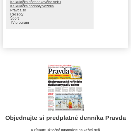
Kalkulačka dôchodkového veku
Kalkulačka hodnoty vozidla
Pravda.sk
Recepty
Šport
TV program
Objednajte si predplatné denníka Pravda
a získajte užitočné informácie na každý deň