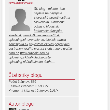
news.blog.pravda.sk
SK blog - miesto, kde
nájdete tie najlepšie
slovenské spoločnosti na
Slovensku. Obľúbené
odkazy:
bloogi.sk
krtkovanie-dunajska-
streda.sk
www.krtkovanie-nitra24.sk
uploading.sk
overenie-vozidiel.sk
www.a-
servislipka.sk
yoyostore.cz/xps-polystyren
odstraneni-graffiti-praha.cz
odstraneni-graffiti-
brno.cz
www.pravidla-seo.sk
uploading.sk/kalkulacka-ciste…
uploading.sk/kalkulacka-docho…
Štatistiky blogu
Počet článkov: 889
Celková čítanosť: 1659502x
Priemerná čítanosť článkov: 1867x
Autor blogu