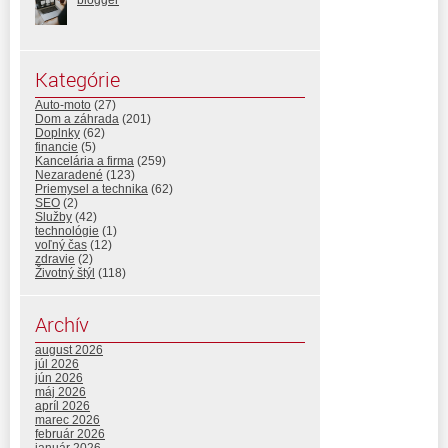
blogger
Kategórie
Auto-moto
(27)
Dom a záhrada
(201)
Doplnky
(62)
financie
(5)
Kancelária a firma
(259)
Nezaradené
(123)
Priemysel a technika
(62)
SEO
(2)
Služby
(42)
technológie
(1)
voľný čas
(12)
zdravie
(2)
Životný štýl
(118)
Archív
august 2026
júl 2026
jún 2026
máj 2026
apríl 2026
marec 2026
február 2026