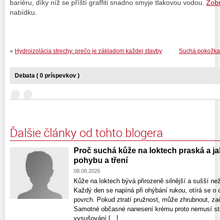
bariéru, díky níž se příští graffiti snadno smyje tlakovou vodou.
Zobr
nabídku.
«
Hydroizolácia strechy: prečo je základom každej stavby
Suchá pokožka p
Debata ( 0 príspevkov )
Ďalšie články od tohto blogera
Proč suchá kůže na loktech praská a ja
pohybu a tření
08.08.2026
Kůže na loktech bývá přirozeně silnější a sušší ne
Každý den se napíná při ohýbání rukou, otírá se o 
povrch. Pokud ztratí pružnost, může zhrubnout, zač
Samotné občasné nanesení krému proto nemusí stač
vysušování [...]