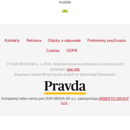
mobile
Kontakty
Reklama
Otázky a odpovede
Podmienky používania
Cookies
GDPR
© OUR MEDIA SR a. s. 2026. Autorské práva sú vyhradené a vykonáva ich
vydavateľ,
viac info
.
Blogovací systém Blog.Pravda.sk beží na technológií Wordpress.
Kompletný video servis pre OUR MEDIA SR a.s. zabezpečuje
ARBERTO GROUP
s.r.o.
.