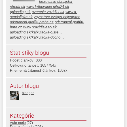
krtkovanie-dunajska-
streda.sk
www.krtkovanie-nitra24.sk
uploading.sk
overenie-vozidiel.sk
www.a-
servislipka.sk
yoyostore.cz/xps-polystyren
odstraneni-graffiti-praha.cz
odstraneni-graffiti-
brno.cz
www.pravidla-seo.sk
uploading.sk/kalkulacka-ciste…
uploading.sk/kalkulacka-docho…
Štatistiky blogu
Počet článkov: 888
Celková čítanosť: 1657754x
Priemerná čítanosť článkov: 1867x
Autor blogu
blogger
Kategórie
Auto-moto
(27)
Dom a záhrada
(201)