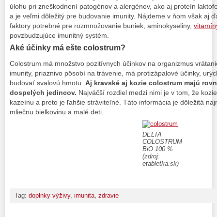
úlohu pri zneškodnení patogénov a alergénov, ako aj proteín laktofe
a je veľmi dôležitý pre budovanie imunity. Nájdeme v ňom však aj ď
faktory potrebné pre rozmnožovanie buniek, aminokyseliny,
vitamín
povzbudzujúce imunitný systém.
Aké účinky má ešte colostrum?
Colostrum má množstvo pozitívnych účinkov na organizmus vrátani
imunity, priaznivo pôsobí na trávenie, má protizápalové účinky, urý
budovať svalovú hmotu.
Aj kravské aj kozie colostrum majú rovn
dospelých jedincov.
Najväčší rozdiel medzi nimi je v tom, že koz
kazeínu a preto je ľahšie stráviteľné. Táto informácia je dôležitá na
mliečnu bielkovinu a malé deti.
DELTA
COLOSTRUM
BiO 100 %
(zdroj:
etabletka.sk)
Tag:
doplnky výživy
,
imunita
,
zdravie