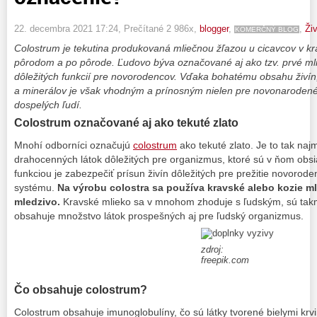
22. decembra 2021 17:24
, Prečítané 2 986x,
blogger
,
,
Živ
KOMERČNÝ BLOG
Colostrum je tekutina produkovaná mliečnou žľazou u cicavcov v 
pôrodom a po pôrode. Ľudovo býva označované aj ako tzv. prvé mli
dôležitých funkcií pre novorodencov. Vďaka bohatému obsahu živín,
a minerálov je však vhodným a prínosným nielen pre novonarodené 
dospelých ľudí.
Colostrum označované aj ako tekuté zlato
Mnohí odborníci označujú
colostrum
ako tekuté zlato. Je to tak n
drahocenných látok dôležitých pre organizmus, ktoré sú v ňom obs
funkciou je zabezpečiť prísun živín dôležitých pre prežitie novorod
systému.
Na výrobu colostra sa používa kravské alebo kozie 
mledzivo.
Kravské mlieko sa v mnohom zhoduje s ľudským, sú tak
obsahuje množstvo látok prospešných aj pre ľudský organizmus.
zdroj:
freepik.com
Čo obsahuje colostrum?
Colostrum obsahuje imunoglobulíny, čo sú látky tvorené bielymi krvi