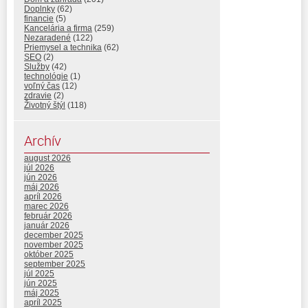
Doplnky
(62)
financie
(5)
Kancelária a firma
(259)
Nezaradené
(122)
Priemysel a technika
(62)
SEO
(2)
Služby
(42)
technológie
(1)
voľný čas
(12)
zdravie
(2)
Životný štýl
(118)
Archív
august 2026
júl 2026
jún 2026
máj 2026
apríl 2026
marec 2026
február 2026
január 2026
december 2025
november 2025
október 2025
september 2025
júl 2025
jún 2025
máj 2025
apríl 2025