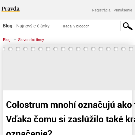
Registrácia
Prihlásenie
Blog
Najnovšie články
Najčítanejšie články
Blog
>
Slovenské firmy
Najkomentovanejšie články
>
Colostrum mnohí označujú ako tekuté zlato. Vďaka čomu si zaslúžilo také
Zoznam blogov
krásne označenie?
Komerčné blogy
Colostrum mnohí označujú ako t
Vďaka čomu si zaslúžilo také k
označenie?