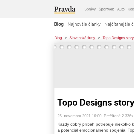
Správy
Športweb
Auto
Kok
Blog
Najnovšie články
Najčítanejšie č
Blog
>
Slovenské firmy
>
Topo Designs story
Topo Designs stor
25. novembra 2021 16:00
, Prečítané 2 336x
Každý dobrý príbeh potrebuje niekoľko kľ
a potenciál emocionálneho spojenia. Topo