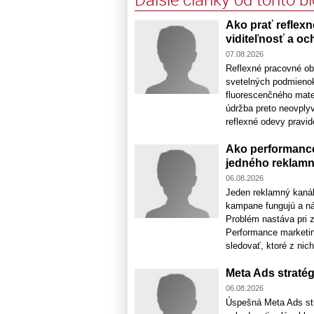
Ako prať reflexn
viditeľnosť a oc
07.08.2026
Reflexné pracovné ob
svetelných podmienok
fluorescenčného mate
údržba preto neovplyv
reflexné odevy pravidel
Ako performance
jedného reklamn
06.08.2026
Jeden reklamný kaná
kampane fungujú a nák
Problém nastáva pri z
Performance marketin
sledovať, ktoré z nich
Meta Ads stratég
06.08.2026
Úspešná Meta Ads stra