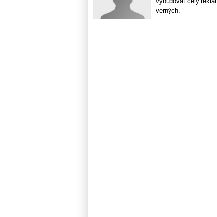
vybudovať celý rekla
verných.