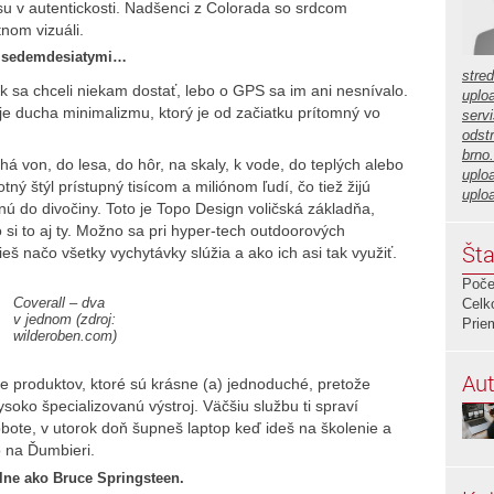
 v autentickosti. Nadšenci z Colorada so srdcom
nom vizuáli.
i sedemdesiatymi…
stre
k sa chceli niekam dostať, lebo o GPS sa im ani nesnívalo.
uplo
e ducha minimalizmu, ktorý je od začiatku prítomný vo
servi
odstr
brno
ahá von, do lesa, do hôr, na skaly, k vode, do teplých alebo
uplo
tný štýl prístupný tisícom a miliónom ľudí, čo tiež žijú
uplo
ú do divočiny. Toto je Topo Design voličská základňa,
si to aj ty. Možno sa pri hyper-tech outdoorových
Šta
ieš načo všetky vychytávky slúžia a ako ich asi tak využiť.
Poče
Coverall – dva
Celk
v jednom (zdroj:
Prie
wilderoben.com)
Aut
e produktov, ktoré sú krásne (a) jednoduché, pretože
ysoko špecializovanú výstroj. Väčšiu službu ti spraví
robote, v utorok doň šupneš laptop keď ideš na školenie a
bo na Ďumbieri.
lne ako Bruce Springsteen.