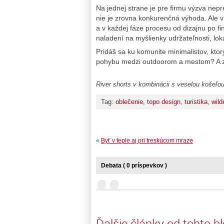
Na jednej strane je pre firmu výzva nep
nie je zrovna konkurenčná výhoda. Ale v 
a v každej fáze procesu od dizajnu po fin
naladení na myšlienky udržateľnosti, loká
Pridáš sa ku komunite minimalistov, kto
pohybu medzi outdoorom a mestom? A za 
River shorts v kombinácii s veselou košeľo
Tag:
oblečenie
,
topo design
,
turistika
,
wild
«
Byť v teple aj pri treskúcom mraze
Debata ( 0 príspevkov )
Ďalšie články od tohto b