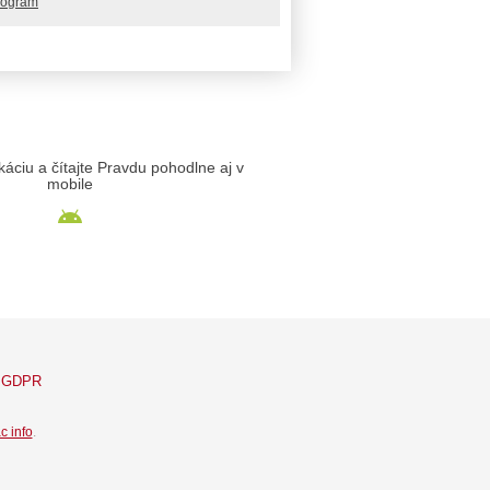
rogram
likáciu a čítajte Pravdu pohodlne aj v
mobile
GDPR
c info
.