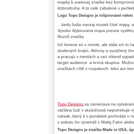
mapky k svetovej značke bez kompromisu
dobrodruha. A to celé zabalené v perfekt
Logo Topo Designs je inšpirované rokm
…kedy ľudia naozaj museli čítať mapy, a
Vysoko štylizovaná mapa presne vystihuj
filozofi značky.
Ich korene sú v meste, ale stále ich to ť
studených krajín. Aktívny a vyvážený živo
a pracujú v mestách a cez víkend vypadn
target audience a krvná skupina. Možno 
značkách cítiš v rozpakoch, lebo ani nev
Topo Designs
sa zameriava na vytvárani
väčšina ľudí v skutočnosti nepotrebuje v
ruksak, ktorý ti v pondelok pochvália v 
v sobotu ho vyvetráš v Malej Fatre ale
Topo Designs je značka Made in USA, úp