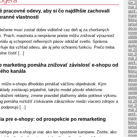
jún 
máj 
é pracovné odevy, aby si čo najdlhšie zachovali
apríl
mare
hranné vlastnosti
febr
janu
dece
lečenie musí zostať dobre viditeľné cez deň aj za zhoršených
nove
. Prach, mastnota a nesprávne pranie môžu znižovať výraznosť
októ
sept
riálu aj schopnosť reflexných pásov odrážať svetlo. Správna
augu
ňuje iba vzhľad odevu, ale aj jeho ochrannú funkciu. Prečo treba
júl 2
ne čistiť [...]
jún 
máj 
apríl
 marketing pomáha znižovať závislosť e-shopu od
mare
ého kanála
febr
janu
dece
l môže e-shopu dlhodobo prinášať väčšinu objednávok. Kým
nove
októ
lady zostávajú prijateľné, takýto model pôsobí efektívne.
sept
dražení reklamy, zmene pravidiel platformy alebo poklese výkonu.
augu
júl 2
g pomáha rozložiť získavanie zákazníkov medzi viacero zdrojov a
jún 
 podporujú [...]
máj 
apríl
mare
ia pre e-shopy: od prospekcie po remarketing
febr
janu
dece
tégia pre e-shop je viac ako len spustenie kampane. Zistite, ako
nove