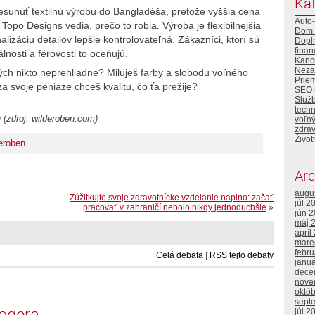
Kat
resunúť textilnú výrobu do Bangladéša, pretože vyššia cena
Auto
Topo Designs vedia, prečo to robia. Výroba je flexibilnejšia
Dom 
alizáciu detailov lepšie kontrolovateľná. Zákazníci, ktorí sú
Dopl
finan
lnosti a férovosti to oceňujú.
Kance
Neza
rých nikto neprehliadne? Miluješ farby a slobodu voľného
Priem
svoje peniaze chceš kvalitu, čo ťa prežije?
SEO
Služ
tech
u
(zdroj: wilderoben.com)
voľný
zdrav
Život
eroben
Arc
augu
Zúžitkujte svoje zdravotnícke vzdelanie naplno: začať
júl 2
pracovať v zahraničí nebolo nikdy jednoduchšie
»
jún 
máj 
apríl
mare
febr
Celá debata
|
RSS tejto debaty
janu
dece
nove
októ
sept
logera
júl 2