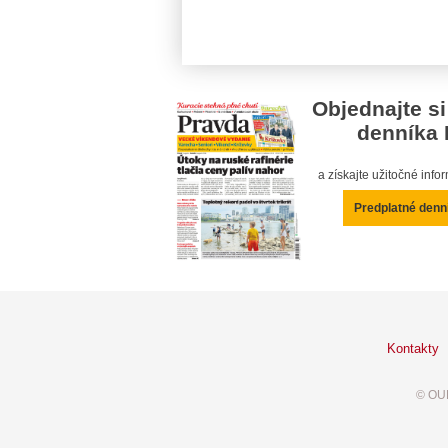
Objednajte si
denníka 
a získajte užitočné inf
Predplatné denn
Kontakty
© OUR