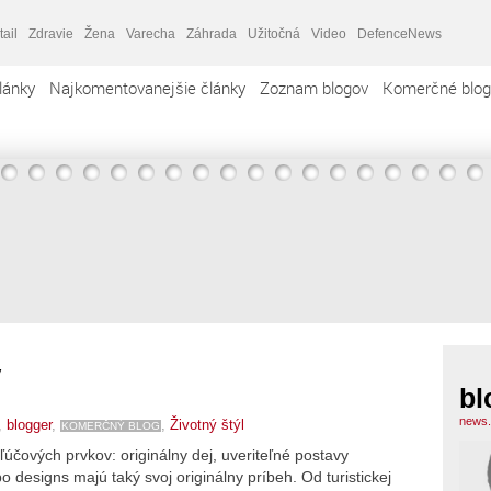
tail
Zdravie
Žena
Varecha
Záhrada
Užitočná
Video
DefenceNews
lánky
Najkomentovanejšie články
Zoznam blogov
Komerčné blog
y
bl
news.
,
blogger
,
,
Životný štýl
KOMERČNÝ BLOG
účových prvkov: originálny dej, uveriteľné postavy
 designs majú taký svoj originálny príbeh. Od turistickej