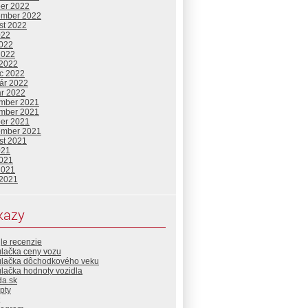
ber 2022
ember 2022
st 2022
022
2022
2022
 2022
c 2022
uár 2022
ár 2022
mber 2021
mber 2021
ber 2021
ember 2021
st 2021
021
2021
2021
 2021
kazy
le recenzie
ulačka ceny vozu
ulačka dôchodkového veku
lačka hodnoty vozidla
da.sk
pty