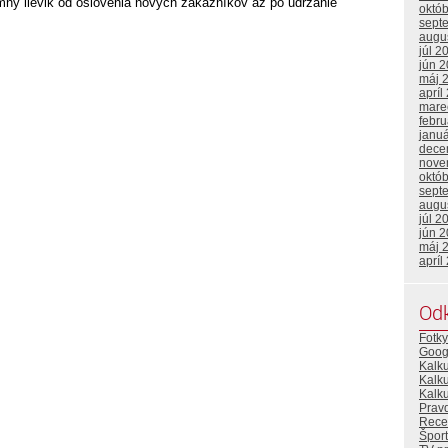
mný lievik od oslovenia nových zákazníkov až po udržanie
októ
sept
augu
júl 2
jún 
máj 
apríl
mare
febr
janu
dece
nove
októ
sept
augu
júl 2
jún 
máj 
apríl
Od
Fotky
Goog
Kalk
Kalk
Kalku
Prav
Rece
Šport