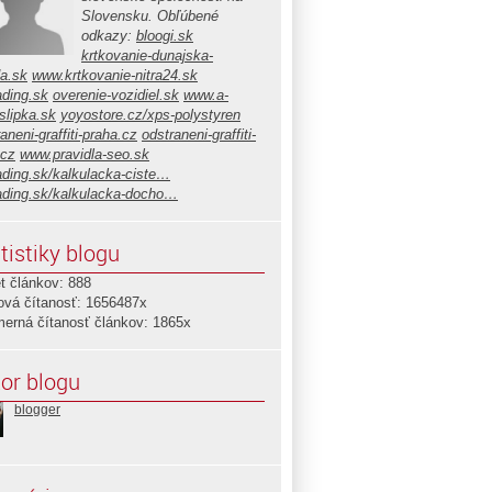
Slovensku. Obľúbené
odkazy:
bloogi.sk
krtkovanie-dunajska-
da.sk
www.krtkovanie-nitra24.sk
ading.sk
overenie-vozidiel.sk
www.a-
slipka.sk
yoyostore.cz/xps-polystyren
aneni-graffiti-praha.cz
odstraneni-graffiti-
.cz
www.pravidla-seo.sk
ading.sk/kalkulacka-ciste…
ading.sk/kalkulacka-docho…
tistiky blogu
t článkov: 888
ová čítanosť: 1656487x
merná čítanosť článkov: 1865x
or blogu
blogger