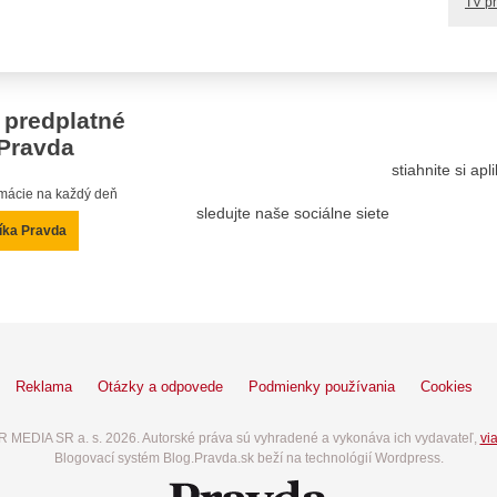
TV p
 predplatné
Pravda
stiahnite si ap
ormácie na každý deň
sledujte naše sociálne siete
íka Pravda
Reklama
Otázky a odpovede
Podmienky používania
Cookies
 MEDIA SR a. s. 2026. Autorské práva sú vyhradené a vykonáva ich vydavateľ,
via
Blogovací systém Blog.Pravda.sk beží na technológií Wordpress.