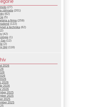
egórie
-moto
(27)
a záhrada
(201)
nky
(62)
cie
(5)
lária a firma
(259)
radené
(122)
ysel a technika
(62)
(2)
by
(42)
nológie
(1)
 čas
(12)
ie
(2)
ný štýl
(118)
hív
st 2026
026
2026
2026
 2026
c 2026
uár 2026
ár 2026
mber 2025
mber 2025
ber 2025
ember 2025
025