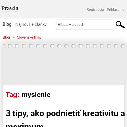
Registrácia
Prihlásenie
Blog
Najnovšie články
Najčítanejšie články
Blog
>
Slovenské firmy
Najkomentovanejšie články
>
3 tipy, ako podnietiť kreativitu a využiť ju na maximum
Zoznam blogov
Komerčné blogy
Tag:
myslenie
3 tipy, ako podnietiť kreativitu a
maximum