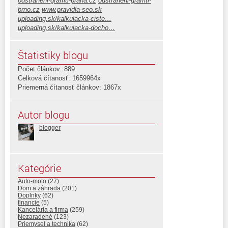
odstraneni-graffiti-praha.cz
odstraneni-graffiti-
brno.cz
www.pravidla-seo.sk
uploading.sk/kalkulacka-ciste…
uploading.sk/kalkulacka-docho…
Štatistiky blogu
Počet článkov: 889
Celková čítanosť: 1659964x
Priemerná čítanosť článkov: 1867x
Autor blogu
blogger
Kategórie
Auto-moto
(27)
Dom a záhrada
(201)
Doplnky
(62)
financie
(5)
Kancelária a firma
(259)
Nezaradené
(123)
Priemysel a technika
(62)