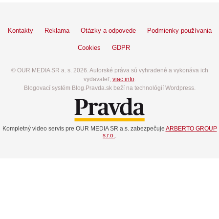
Kontakty
Reklama
Otázky a odpovede
Podmienky používania
Cookies
GDPR
© OUR MEDIA SR a. s. 2026. Autorské práva sú vyhradené a vykonáva ich
vydavateľ,
viac info
.
Blogovací systém Blog.Pravda.sk beží na technológií Wordpress.
Kompletný video servis pre OUR MEDIA SR a.s. zabezpečuje
ARBERTO GROUP
s.r.o.
.