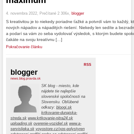
4. novembra 2022, Prečítané 2 306x,
blogger
S kreativitou je to niekedy poriadne ťažké a potvrdí vám to každý, kt
nových nápadov a nápaditých riešení. Niekedy len sedíte a bezrad
a podarí sa vám zo seba vydolovať výsledok, s ktorým budete spokoj
čakáte na svoju kreatívnu […]
Pokračovanie článku
RSS
blogger
news.blog.pravda.sk
SK blog - miesto, kde
nájdete tie najlepšie
slovenské spoločnosti na
Slovensku. Obľúbené
odkazy:
bloogi.sk
krtkovanie-dunajska-
streda.sk
www.krtkovanie-nitra24.sk
uploading.sk
overenie-vozidiel.sk
www.a-
servislipka.sk
yoyostore.cz/xps-polystyren