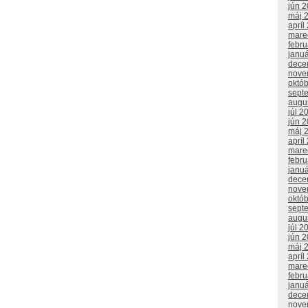
jún 
máj 
apríl
mare
febr
janu
dece
nove
októ
sept
augu
júl 2
jún 
máj 
apríl
mare
febr
janu
dece
nove
októ
sept
augu
júl 2
jún 
máj 
apríl
mare
febr
janu
dece
nove