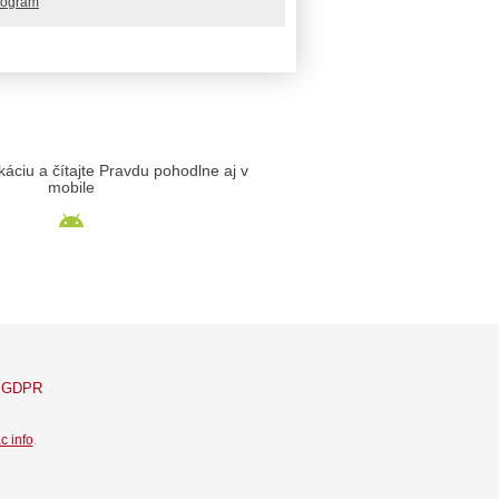
rogram
likáciu a čítajte Pravdu pohodlne aj v
mobile
GDPR
c info
.