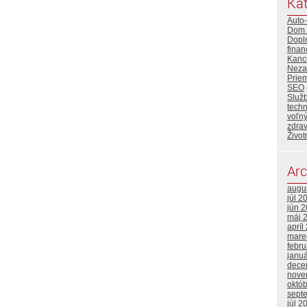
Kat
Auto
Dom 
Dopl
finan
Kance
Neza
Priem
SEO
Služ
tech
voľný
zdrav
Život
Arc
augu
júl 2
jún 
máj 
apríl
mare
febr
janu
dece
nove
októ
sept
júl 2