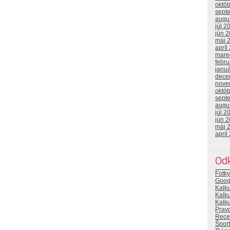
októ
sept
augu
júl 2
jún 
máj 
apríl
mare
febr
janu
dece
nove
októ
sept
augu
júl 2
jún 
máj 
apríl
Od
Fotky
Goog
Kalk
Kalk
Kalku
Prav
Rece
Šport