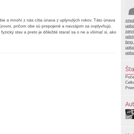
e a mnohí z nás cítia únava z uplynulých rokov. Táto únava
stre
j úrovni, pričom obe sú prepojené a navzájom sa ovplyvňujú.
uplo
servi
ický stav a preto je dôležité starať sa o ne a všímať si, ako
odstr
brno
uplo
uplo
Šta
Poče
Celk
Prie
Aut