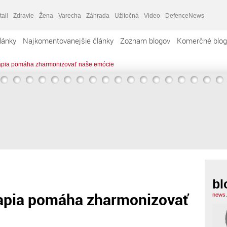
tail
Zdravie
Žena
Varecha
Záhrada
Užitočná
Video
DefenceNews
lánky
Najkomentovanejšie články
Zoznam blogov
Komerčné blog
rapia pomáha zharmonizovať naše emócie
bl
rapia pomáha zharmonizovať
news.