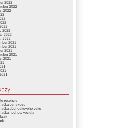
ber 2022
ember 2022
st 2022
022
2022
2022
 2022
c 2022
uár 2022
ár 2022
mber 2021
mber 2021
ber 2021
ember 2021
st 2021
021
2021
2021
 2021
kazy
le recenzie
ulačka ceny vozu
ulačka dôchodkového veku
lačka hodnoty vozidla
da.sk
pty