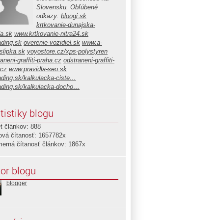
Slovensku. Obľúbené
odkazy:
bloogi.sk
krtkovanie-dunajska-
da.sk
www.krtkovanie-nitra24.sk
ading.sk
overenie-vozidiel.sk
www.a-
slipka.sk
yoyostore.cz/xps-polystyren
aneni-graffiti-praha.cz
odstraneni-graffiti-
.cz
www.pravidla-seo.sk
ading.sk/kalkulacka-ciste…
ading.sk/kalkulacka-docho…
tistiky blogu
t článkov: 888
ová čítanosť: 1657782x
merná čítanosť článkov: 1867x
or blogu
blogger