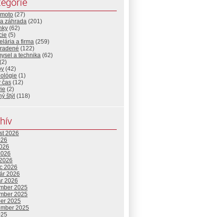
egórie
-moto
(27)
a záhrada
(201)
nky
(62)
cie
(5)
lária a firma
(259)
radené
(122)
ysel a technika
(62)
(2)
by
(42)
nológie
(1)
 čas
(12)
ie
(2)
ný štýl
(118)
hív
st 2026
026
2026
2026
 2026
c 2026
uár 2026
ár 2026
mber 2025
mber 2025
ber 2025
ember 2025
025