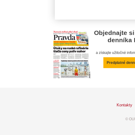
Objednajte si
denníka 
a získajte užitočné inf
Predplatné denn
Kontakty
© OUR