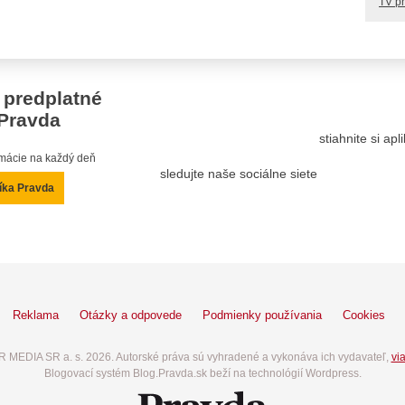
TV p
 predplatné
Pravda
stiahnite si ap
ormácie na každý deň
sledujte naše sociálne siete
íka Pravda
Reklama
Otázky a odpovede
Podmienky používania
Cookies
 MEDIA SR a. s. 2026. Autorské práva sú vyhradené a vykonáva ich vydavateľ,
via
Blogovací systém Blog.Pravda.sk beží na technológií Wordpress.