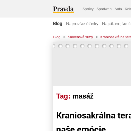
Správy
Športweb
Auto
Kok
Blog
Najnovšie články
Najčítanejšie č
Blog
>
Slovenské firmy
>
Kraniosakrálna te
Tag:
masáž
Kraniosakrálna te
naše emócie