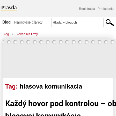
Registrácia
Prihlásenie
Blog
Najnovšie články
Najčítanejšie články
Blog
>
Slovenské firmy
Najkomentovanejšie články
>
Každý hovor pod kontrolou - objavte výhody hlasovej komunikácie
Zoznam blogov
Komerčné blogy
Tag:
hlasova komunikacia
Každý hovor pod kontrolou – ob
hlasovej komunikácie