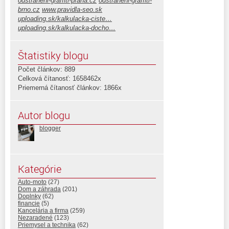
odstraneni-graffiti-praha.cz
odstraneni-graffiti-
brno.cz
www.pravidla-seo.sk
uploading.sk/kalkulacka-ciste…
uploading.sk/kalkulacka-docho…
Štatistiky blogu
Počet článkov: 889
Celková čítanosť: 1658462x
Priemerná čítanosť článkov: 1866x
Autor blogu
blogger
Kategórie
Auto-moto
(27)
Dom a záhrada
(201)
Doplnky
(62)
financie
(5)
Kancelária a firma
(259)
Nezaradené
(123)
Priemysel a technika
(62)