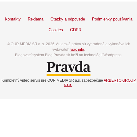
Kontakty
Reklama
Otázky a odpovede
Podmienky používania
Cookies
GDPR
© OUR MEDIA SR a. s. 2026. Autorské práva sú vyhradené a vykonáva ich
vydavateľ,
viac info
.
Blogovací systém Blog.Pravda.sk beží na technológií Wordpress.
Kompletný video servis pre OUR MEDIA SR a.s. zabezpečuje
ARBERTO GROUP
s.r.o.
.