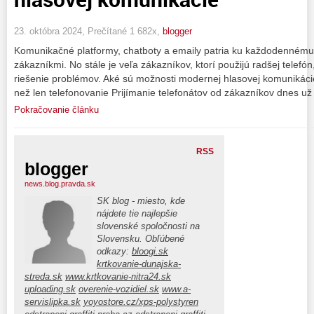
23. októbra 2024, Prečítané 1 682x,
blogger
Komunikačné platformy, chatboty a emaily patria ku každodenném
zákazníkmi. No stále je veľa zákazníkov, ktorí použijú radšej telefón,
riešenie problémov. Aké sú možnosti modernej hlasovej komunikáci
než len telefonovanie Prijímanie telefonátov od zákazníkov dnes už
Pokračovanie článku
RSS
blogger
news.blog.pravda.sk
SK blog - miesto, kde
nájdete tie najlepšie
slovenské spoločnosti na
Slovensku. Obľúbené
odkazy:
bloogi.sk
krtkovanie-dunajska-
streda.sk
www.krtkovanie-nitra24.sk
uploading.sk
overenie-vozidiel.sk
www.a-
servislipka.sk
yoyostore.cz/xps-polystyren