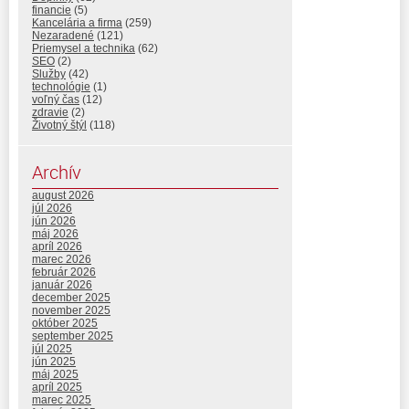
financie
(5)
Kancelária a firma
(259)
Nezaradené
(121)
Priemysel a technika
(62)
SEO
(2)
Služby
(42)
technológie
(1)
voľný čas
(12)
zdravie
(2)
Životný štýl
(118)
Archív
august 2026
júl 2026
jún 2026
máj 2026
apríl 2026
marec 2026
február 2026
január 2026
december 2025
november 2025
október 2025
september 2025
júl 2025
jún 2025
máj 2025
apríl 2025
marec 2025