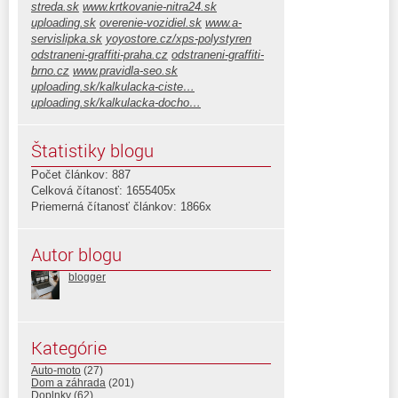
streda.sk
www.krtkovanie-nitra24.sk
uploading.sk
overenie-vozidiel.sk
www.a-
servislipka.sk
yoyostore.cz/xps-polystyren
odstraneni-graffiti-praha.cz
odstraneni-graffiti-
brno.cz
www.pravidla-seo.sk
uploading.sk/kalkulacka-ciste…
uploading.sk/kalkulacka-docho…
Štatistiky blogu
Počet článkov: 887
Celková čítanosť: 1655405x
Priemerná čítanosť článkov: 1866x
Autor blogu
blogger
Kategórie
Auto-moto
(27)
Dom a záhrada
(201)
Doplnky
(62)