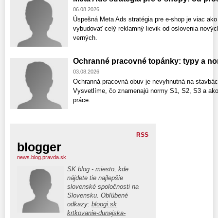
06.08.2026
Úspešná Meta Ads stratégia pre e-shop je viac ako
vybudovať celý reklamný lievik od oslovenia nový
verných.
Ochranné pracovné topánky: typy a no
03.08.2026
Ochranná pracovná obuv je nevyhnutná na stavbách
Vysvetlíme, čo znamenajú normy S1, S2, S3 a ako
práce.
RSS
blogger
news.blog.pravda.sk
SK blog - miesto, kde
nájdete tie najlepšie
slovenské spoločnosti na
Slovensku. Obľúbené
odkazy:
bloogi.sk
krtkovanie-dunajska-