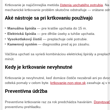
Krtkovanie je najúčinnejšia metóda
čistenia upchatého potrubia
. Na
mechanické krtkovanie problém skutočne odstraňuje — vrátane odm
Aké nástroje sa pri krtkovaniu používajú
Manuálna špirála
— pre kratšie upchatia do 15 m.
Elektrická špirála
— pre dlhšie úseky a tuhšie upchatia.
Vysokotlakový čistič
— preplachuje celé potrubie.
Kamerový systém
— diagnostika pred aj po zásahu.
Väčšina upchatí sa vyrieši kombináciou elektrickej špirály a prepla
minút.
Kedy je krtkovanie nevyhnutné
Krtkovanie je nevyhnutné, keď domáce čističe nezabrali ani po dvo
odteká pomaly v celom byte.
krtkovanie-non-stop.sk
zasahuje aj v n
Preventívna údržba
Preventívne krtkovanie raz za rok predchádza haváriám.
Dopytovať
preventívnu prehliadku.