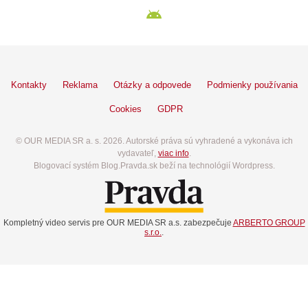
Kontakty
Reklama
Otázky a odpovede
Podmienky používania
Cookies
GDPR
© OUR MEDIA SR a. s. 2026. Autorské práva sú vyhradené a vykonáva ich
vydavateľ,
viac info
.
Blogovací systém Blog.Pravda.sk beží na technológií Wordpress.
Kompletný video servis pre OUR MEDIA SR a.s. zabezpečuje
ARBERTO GROUP
s.r.o.
.