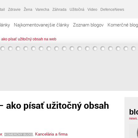
tail
Zdravie
Žena
Varecha
Záhrada
Užitočná
Video
DefenceNews
lánky
Najkomentovanejšie články
Zoznam blogov
Komerčné blog
 ako písať užitočný obsah na web
 ako písať užitočný obsah
bl
news.
er
,
,
Kancelária a firma
KOMERČNÝ BLOG