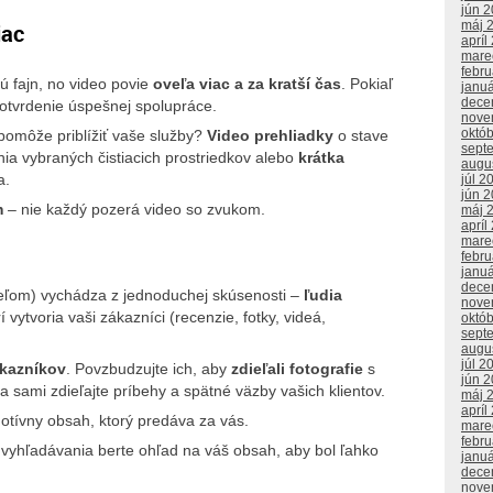
jún 
máj 
iac
apríl
mare
febr
ú fajn, no video povie
oveľa viac a za kratší čas
. Pokiaľ
janu
dece
potvrdenie úspešnej spolupráce.
nove
októ
 pomôže priblížiť vaše služby?
Video prehliadky
o stave
sept
nia vybraných čistiacich prostriedkov alebo
krátka
augu
a.
júl 2
jún 
m
– nie každý pozerá video so zvukom.
máj 
apríl
mare
febr
janu
dece
ľom) vychádza z jednoduchej skúsenosti –
ľudia
nove
í vytvoria vaši zákazníci (recenzie, fotky, videá,
októ
sept
augu
júl 2
ákazníkov
. Povzbudzujte ich, aby
zdieľali fotografie
s
jún 
a sami zdieľajte príbehy a spätné väzby vašich klientov.
máj 
apríl
motívny obsah, ktorý predáva za vás.
mare
febr
 vyhľadávania berte ohľad na váš obsah, aby bol ľahko
janu
dece
nove