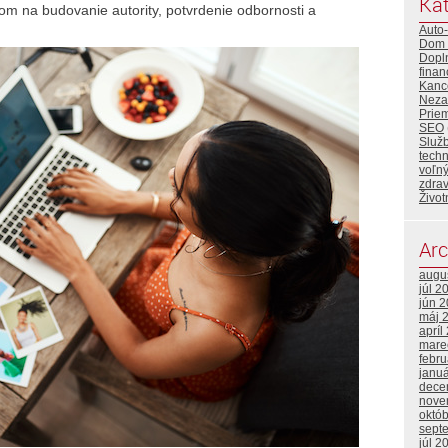
Kat
m na budovanie autority, potvrdenie odbornosti a
Auto
Dom 
Dopl
finan
Kance
Neza
Priem
SEO
Služ
tech
voľný
zdrav
Život
Arc
augu
júl 2
jún 
máj 
apríl
mare
febr
janu
dece
nove
októ
sept
júl 2