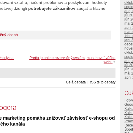
budovaní vzťahu, riešení problémov a poskytovaní hodnoty
októ
sept
netovej džungli
potrebujete zákazníkov
zaujať a hlavne
augu
júl 2
jún 
máj 
apríl
mare
očný obsah
febr
janu
dece
nove
októ
sept
výhody na
Prečo je online rezervačný systém „must-have“ vášho
augu
webu
»
júl 2
jún 
máj 
apríl
Celá debata
|
RSS tejto debaty
Od
Fotky
logera
Goog
Kalk
Kalk
Kalku
 marketing pomáha znižovať závislosť e-shopu od
Prav
ého kanála
Rece
Šport