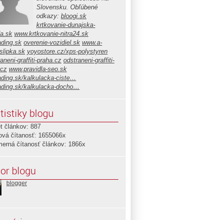
Slovensku. Obľúbené
odkazy:
bloogi.sk
krtkovanie-dunajska-
da.sk
www.krtkovanie-nitra24.sk
ading.sk
overenie-vozidiel.sk
www.a-
slipka.sk
yoyostore.cz/xps-polystyren
aneni-graffiti-praha.cz
odstraneni-graffiti-
.cz
www.pravidla-seo.sk
ading.sk/kalkulacka-ciste…
ading.sk/kalkulacka-docho…
tistiky blogu
t článkov: 887
ová čítanosť: 1655066x
merná čítanosť článkov: 1866x
or blogu
blogger