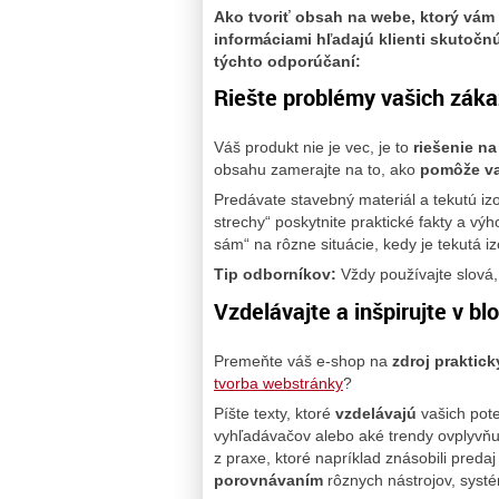
Ako tvoriť obsah na webe, ktorý vám
informáciami hľadajú klienti skutočn
týchto odporúčaní:
Riešte problémy vašich zák
Váš produkt nie je vec, je to
riešenie na
obsahu zamerajte na to, ako
pomôže v
Predávate stavebný materiál a tekutú iz
strechy“ poskytnite praktické fakty a vý
sám“ na rôzne situácie, kedy je tekutá i
Tip odborníkov:
Vždy používajte slová,
Vzdelávajte a inšpirujte v bl
Premeňte váš e-shop na
zdroj praktick
tvorba webstránky
?
Píšte texty, ktoré
vzdelávajú
vašich pot
vyhľadávačov alebo aké trendy ovplyvňu
z praxe, ktoré napríklad znásobili pre
porovnávaním
rôznych nástrojov, systé