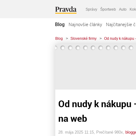
Správy
Športweb
Auto
Kok
Blog
Najnovšie články
Najčítanejšie č
Blog
>
Slovenské firmy
>
Od nudy k nákupu -
Od nudy k nákupu –
na web
28. mája 2025 11:15
, Prečítané 980x,
blogg