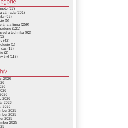
egórie
-moto
(27)
a záhrada
(201)
nky
(62)
cie
(5)
lária a firma
(259)
radené
(121)
ysel a technika
(62)
(2)
by
(42)
nológie
(1)
 čas
(12)
ie
(2)
ný štýl
(118)
hív
st 2026
026
2026
2026
 2026
c 2026
uár 2026
ár 2026
mber 2025
mber 2025
ber 2025
ember 2025
025