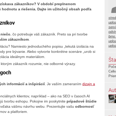
 získava zákazníkov? V období preplnenom
ú hodnotu a riešenia. Dajte im užitočný obsah podľa
stre
azníkov
uplo
servi
odstr
 niečo
, čo potrebuje váš zákazník. Preto sa pri tvorbe
brno
ašim zákazníkom
.
uplo
uplo
oláciu? Namiesto jednoduchého popisu „tekutá izolácia na
hody pre bývanie. Alebo vytvorte konkrétne scenáre „urob si
zolácia ideálnym materiálom.
Šta
 ktorým zákazník rozumie, nie odborné výrazy.
Poče
ogoch
Celk
Prie
ých informácií a inšpirácií
. Je vaším zameraním
dizajn a
Aut
enciálnych klientov, napríklad – ako na SEO v časoch AI
jú tvorbu eshopu. Pokojne im poskytnite
prípadové štúdie
daj vďaka vášmu návrhu webu. Prezentujte vašu
odbornosť
mov a platforiem.