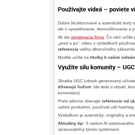
Používajte videá – poviete v
Dobre štrukturované a autentické texty s
ide o vysvetľovanie, demonštrovanie a 
Ak ste
upratovacia firma
. Čo vám určite
„pred a po“, video o výsledkoch používa
referencia
vášho dlhoročného zákazník
Myslite určite na
titulky k vašim videá
Využite silu komunity – UGC
Skratka UGC (obsah generovaný užívate
dôverujú ľuďom
. Ide teda o obsah, ktor
komentáre).
Preto aktívne zbierajte
referencie od z
vašimi produktmi, používali váš hashtag 
Výsledkom je autentický, originálny a e
Aktuálny tip:
S rastom AI asistovaného
spracovateľný týmito systémami.