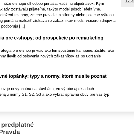
TV p
l môže e-shopu dlhodobo prinášať väčšinu objednávok. Kým
lady zostávajú prijateľné, takýto model pôsobí efektívne.
dražení reklamy, zmene pravidiel platformy alebo poklese výkonu.
g pomáha rozložiť získavanie zákazníkov medzi viacero zdrojov a
 podporujú [...]
ia pre e-shopy: od prospekcie po remarketing
tégia pre e-shop je viac ako len spustenie kampane. Zistite, ako
mný lievik od oslovenia nových zákazníkov až po udržanie
né topánky: typy a normy, ktoré musíte poznať
uv je nevyhnutná na stavbách, vo výrobe aj skladoch.
najú normy S1, S2, S3 a ako vybrať správnu obuv pre váš typ
 predplatné
Pravda