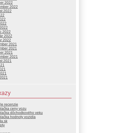
ber 2022
ember 2022
st 2022
022
2022
2022
 2022
c 2022
uár 2022
ár 2022
mber 2021
mber 2021
ber 2021
ember 2021
st 2021
021
2021
2021
 2021
kazy
le recenzie
ulačka ceny vozu
ulačka dôchodkového veku
lačka hodnoty vozidla
da.sk
pty