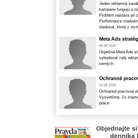
Jeden reklamný kaná
kampane fungujú a nák
Problém nastáva pri z
Performance marketin
sledovať, ktoré z nich
Meta Ads stratég
06.08.2026
Úspešná Meta Ads stra
vybudovať celý rekla
verných.
Ochranné pracov
03.08.2026
Ochranná pracovná ob
Vysvetlíme, čo zname
práce.
Objednajte si
denníka 