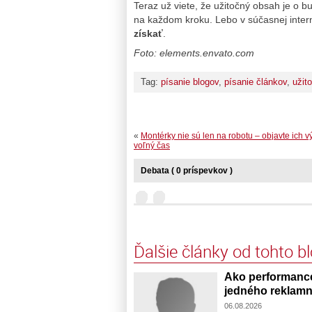
Teraz už viete, že užitočný obsah je o 
na každom kroku. Lebo v súčasnej inter
získať
.
Foto: elements.envato.com
Tag:
písanie blogov
,
písanie článkov
,
užit
«
Montérky nie sú len na robotu – objavte ich 
voľný čas
Debata ( 0 príspevkov )
Ďalšie články od tohto b
Ako performance
jedného reklamn
06.08.2026