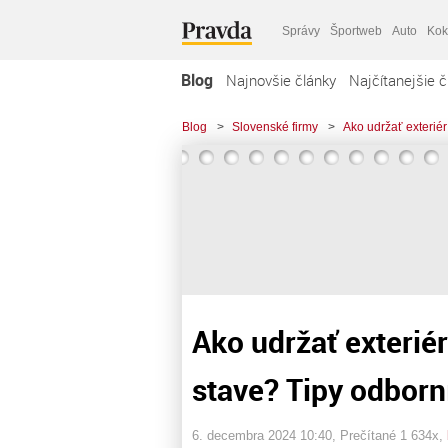
Správy
Športweb
Auto
Kok
Blog
Najnovšie články
Najčítanejšie č
Blog
>
Slovenské firmy
>
Ako udržať exterié
Ako udržať exteri
stave? Tipy odborn
6. decembra 2024 10:40
, Prečítané 1 634x,