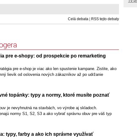
TV p
Celá debata
|
RSS tejto debaty
logera
ia pre e-shopy: od prospekcie po remarketing
tégia pre e-shop je viac ako len spustenie kampane. Zistite, ako
mný lievik od oslovenia nových zákazníkov až po udržanie
né topánky: typy a normy, ktoré musíte poznať
uv je nevyhnutná na stavbách, vo výrobe aj skladoch.
najú normy S1, S2, S3 a ako vybrať správnu obuv pre váš typ
a: typy, farby a ako ich správne využívať