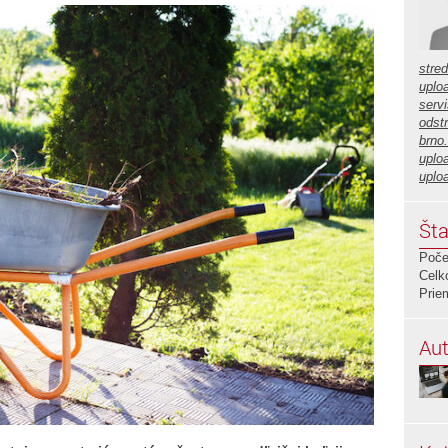
stre
uplo
servi
odstr
brno
uplo
uplo
Šta
Poče
Celk
Prie
Aut