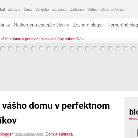
tail
Zdravie
Žena
Varecha
Záhrada
Užitočná
Video
DefenceNews
lánky
Najkomentovanejšie články
Zoznam blogov
Komerčné blog
r vášho domu v perfektnom stave? Tipy odborníkov
ér vášho domu v perfektnom
bl
íkov
news.
blogger
,
,
Dom a záhrada
KOMERČNÝ BLOG