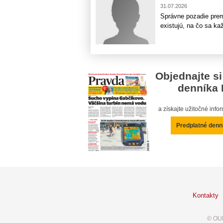
31.07.2026
Správne pozadie preme
existujú, na čo sa ka
Objednajte si
denníka 
a získajte užitočné inf
Predplatné denn
Kontakty
© OUR