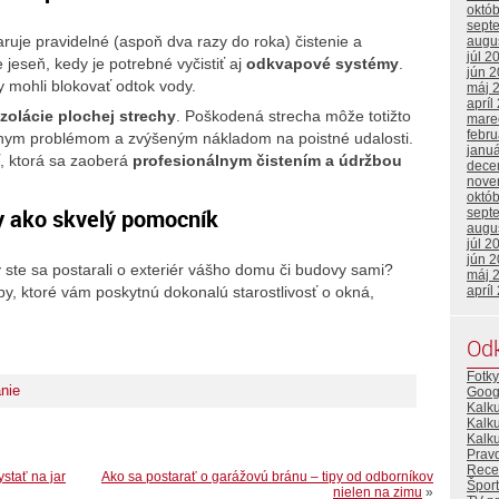
októ
sept
ruje pravidelné (aspoň dva razy do roka) čistenie a
augu
júl 2
 jeseň, kedy je potrebné vyčistiť aj
odkvapové systémy
.
jún 
y mohli blokovať odtok vody.
máj 
apríl
izolácie plochej strechy
. Poškodená strecha môže totižto
mare
febr
ážnym problémom a zvýšeným nákladom na poistné udalosti.
janu
ť, ktorá sa zaoberá
profesionálnym čistením a údržbou
dece
nove
októ
by ako skvelý pomocník
sept
augu
júl 2
jún 
ste sa postarali o exteriér vášho domu či budovy sami?
máj 
y, ktoré vám poskytnú dokonalú starostlivosť o okná,
apríl
Od
Fotky
nie
Goog
Kalk
Kalk
Kalku
Prav
Rece
stať na jar
Ako sa postarať o garážovú bránu – tipy od odborníkov
Šport
nielen na zimu
»