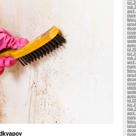
jún 
máj 
apríl
mare
febr
janu
dece
nove
októ
sept
augu
júl 2
jún 
máj 
apríl
mare
febr
janu
dece
nove
októ
sept
augu
júl 2
jún 
máj 
apríl
mare
febr
janu
dece
odkvapov
nove