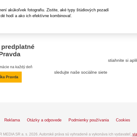
ní akúkoľvek fotografiu. Zistite, aké typy štúdiových pozadí
ždé hodí a ako ich efektívne kombinovať.
 predplatné
Pravda
stiahnite si ap
ormácie na každý deň
sledujte naše sociálne siete
íka Pravda
Reklama
Otázky a odpovede
Podmienky používania
Cookies
 MEDIA SR a. s. 2026. Autorské práva sú vyhradené a vykonáva ich vydavateľ,
via