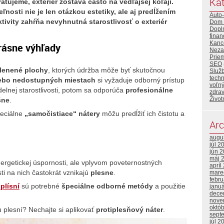
Kat
atujeme, exteriér zostáva často na vedľajšej koľaji.
nosti nie je len otázkou estetiky, ale aj predĺžením
Auto
tivity zahŕňa nevyhnutná starostlivosť o exteriér
Dom 
Dopl
finan
Kance
rásne výhľady
Neza
Priem
SEO
klenené plochy
, ktorých údržba môže byť skutočnou
Služ
tech
lebo nedostupných miestach
si vyžaduje odborný prístup
voľný
delnej starostlivosti, potom sa odporúča
profesionálne
zdrav
Život
čne
.
peciálne
„samočistiace“ nátery
môžu predĺžiť ich čistotu a
Arc
augu
júl 2
jún 
máj 
ergetickej úspornosti, ale vplyvom poveternostných
apríl
ti na nich častokrát vznikajú
plesne
.
mare
febr
 plísní
sú potrebné
špeciálne odborné metódy
a použitie
janu
dece
nove
októ
u plesní? Nechajte si aplikovať
protiplesňový náter
.
sept
júl 2