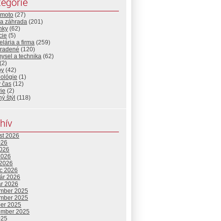
egórie
-moto
(27)
a záhrada
(201)
nky
(62)
cie
(5)
lária a firma
(259)
radené
(120)
ysel a technika
(62)
(2)
by
(42)
nológie
(1)
 čas
(12)
ie
(2)
ný štýl
(118)
hív
st 2026
026
2026
2026
 2026
c 2026
uár 2026
ár 2026
mber 2025
mber 2025
ber 2025
ember 2025
025