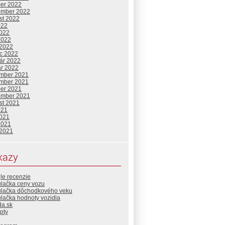
ber 2022
ember 2022
st 2022
022
2022
2022
 2022
c 2022
uár 2022
ár 2022
mber 2021
mber 2021
ber 2021
ember 2021
st 2021
021
2021
2021
 2021
kazy
le recenzie
ulačka ceny vozu
ulačka dôchodkového veku
lačka hodnoty vozidla
da.sk
pty