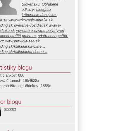
Slovensku. Obľúbené
odkazy:
bloogi.sk
krtkovanie-dunajska-
da.sk
www.krtkovanie-nitra24.sk
ading.sk
overenie-vozidiel.sk
www.a-
slipka.sk
yoyostore.cz/xps-polystyren
aneni-graffiti-praha.cz
odstraneni-graffiti-
.cz
www.pravidla-seo.sk
ading.sk/kalkulacka-ciste…
ading.sk/kalkulacka-docho…
tistiky blogu
t článkov: 886
ová čítanosť: 1654622x
merná čítanosť článkov: 1868x
or blogu
blogger