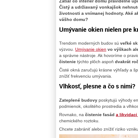
Zatiaľ čo interiér domu pravidelne upr
Čistý a udržiavaný vonkajšok nehnuteľ
životnosti a vnímanej hodnoty. Aké ak
vášho domu?
Umývanie okien nielen pre k
Trendom moderných budov sú
veľké s
výzvou.
Umývanie okien
vo výškach a
a správne nástroje. Ak hovoríme o pravi
čistenie
týchto plôch aspoň
dvakrát ro
Čisté okná zaručujú krásne výhľady a š
znížiť frekvenciu umývania.
Vlhkosť, plesne a čo s nimi?
Zateplené budovy
poskytujú výhody en
podmienok, okolitého prostredia a vlhkos
Rovnako, na
čistenie fasád
a likvidaci
chemického roztoku.
Chcete zabrániť alebo znížiť riziko vznik