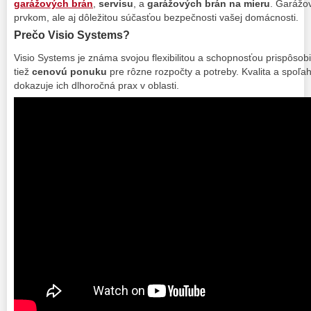
garážových brán
,
servisu
, a
garážových brán na mieru
. Garážov
prvkom, ale aj dôležitou súčasťou bezpečnosti vašej domácnosti.
Prečo Visio Systems?
Visio Systems je známa svojou flexibilitou a schopnosťou prispôsob
tiež
cenovú ponuku
pre rôzne rozpočty a potreby. Kvalita a spoľahli
dokazuje ich dlhoročná prax v oblasti.