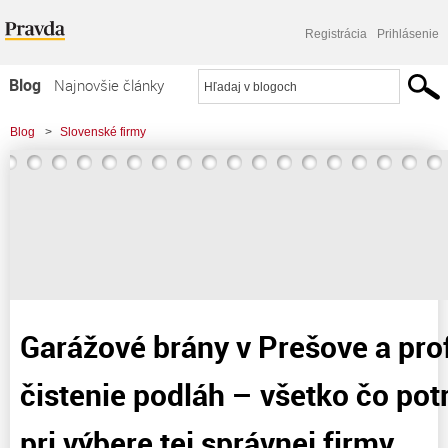
Registrácia
Prihlásenie
Blog
Najnovšie články
Najčítanejšie články
Blog
>
Slovenské firmy
Najkomentovanejšie články
>
Garážové brány v Prešove a profesionálne čistenie podláh - všetko čo
Zoznam blogov
potrebujete vedieť pri
Komerčné blogy
Garážové brány v Prešove a pro
čistenie podláh – všetko čo pot
pri výbere tej správnej firmy