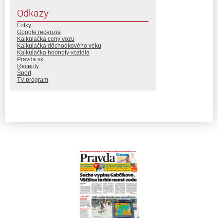
Odkazy
Fotky
Google recenzie
Kalkulačka ceny vozu
Kalkulačka dôchodkového veku
Kalkulačka hodnoty vozidla
Pravda.sk
Recepty
Šport
TV program