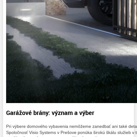
Garážové brány: význam a výber
Pri výbere domového vybavenia nemôžeme zanedbať ani také detai
Spoločnosť Visio Systems v Prešove ponúka širokú škálu služieb v te