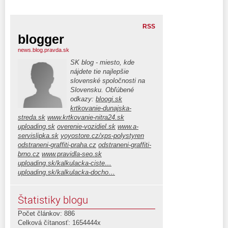
RSS
blogger
news.blog.pravda.sk
SK blog - miesto, kde
nájdete tie najlepšie
slovenské spoločnosti na
Slovensku. Obľúbené
odkazy:
bloogi.sk
krtkovanie-dunajska-
streda.sk
www.krtkovanie-nitra24.sk
uploading.sk
overenie-vozidiel.sk
www.a-
servislipka.sk
yoyostore.cz/xps-polystyren
odstraneni-graffiti-praha.cz
odstraneni-graffiti-
brno.cz
www.pravidla-seo.sk
uploading.sk/kalkulacka-ciste…
uploading.sk/kalkulacka-docho…
Štatistiky blogu
Počet článkov: 886
Celková čítanosť: 1654444x