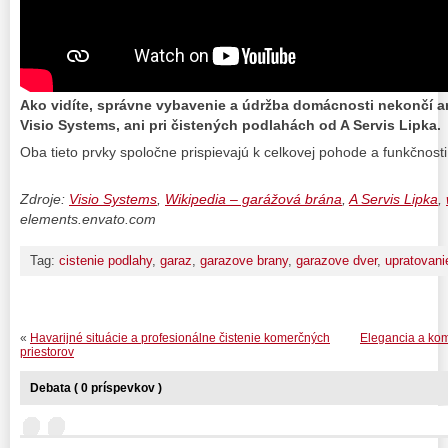
Ako vidíte, správne vybavenie a údržba domácnosti nekončí a
Visio Systems, ani pri čistených podlahách od A Servis Lipka.
Oba tieto prvky spoločne prispievajú k celkovej pohode a funkčnos
Zdroje:
Visio Systems
,
Wikipedia – garážová brána
,
A Servis Lipka
,
elements.envato.com
Tag:
cistenie podlahy
,
garaz
,
garazove brany
,
garazove dver
,
upratovani
«
Havarijné situácie a profesionálne čistenie komerčných
Elegancia a komf
priestorov
Debata ( 0 príspevkov )