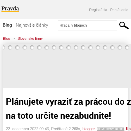
Registrácia
Prihlásenie
Blog
Najnovšie články
Najčítanejšie články
Blog
>
Slovenské firmy
Najkomentovanejšie články
>
Plánujete vyraziť za prácou do zahraničia? Tak na toto určite nezabudnite!
Zoznam blogov
Komerčné blogy
Plánujete vyraziť za prácou do 
na toto určite nezabudnite!
22. decembra 2022 09:43
, Prečítané 2 268x,
blogger
,
,
Ka
KOMERČNÝ BLOG