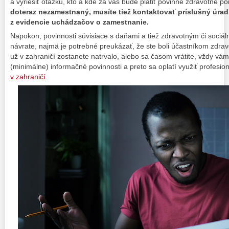
a vyriešiť otázku, kto a kde za vás bude platiť povinné zdravotné po
doteraz nezamestnaný, musíte tiež kontaktovať príslušný úrad
z evidencie uchádzačov o zamestnanie.
Napokon, povinnosti súvisiace s daňami a tiež zdravotným či sociá
návrate, najmä je potrebné preukázať, že ste boli účastníkom zdravo
už v zahraničí zostanete natrvalo, alebo sa časom vrátite, vždy vám v
(minimálne) informačné povinnosti a preto sa oplatí využiť profesi
v zahraničí
.