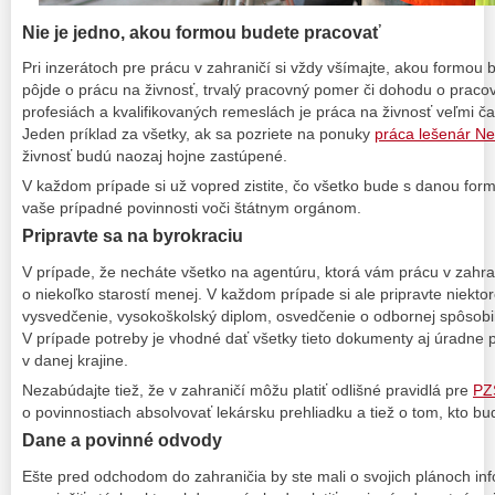
Nie je jedno, akou formou budete pracovať
Pri inzerátoch pre prácu v zahraničí si vždy všímajte, akou formou 
pôjde o prácu na živnosť, trvalý pracovný pomer či dohodu o pracovn
profesiách a kvalifikovaných remeslách je práca na živnosť veľmi ča
Jeden príklad za všetky, ak sa pozriete na ponuky
práca lešenár N
živnosť budú naozaj hojne zastúpené.
V každom prípade si už vopred zistite, čo všetko bude s danou for
vaše prípadné povinnosti voči štátnym orgánom.
Pripravte sa na byrokraciu
V prípade, že necháte všetko na agentúru, ktorá vám prácu v zahra
o niekoľko starostí menej. V každom prípade si ale pripravte niekto
vysvedčenie, vysokoškolský diplom, osvedčenie o odbornej spôsobilost
V prípade potreby je vhodné dať všetky tieto dokumenty aj úradne 
v danej krajine.
Nezabúdajte tiež, že v zahraničí môžu platiť odlišné pravidlá pre
PZ
o povinnostiach absolvovať lekársku prehliadku a tiež o tom, kto b
Dane a povinné odvody
Ešte pred odchodom do zahraničia by ste mali o svojich plánoch in