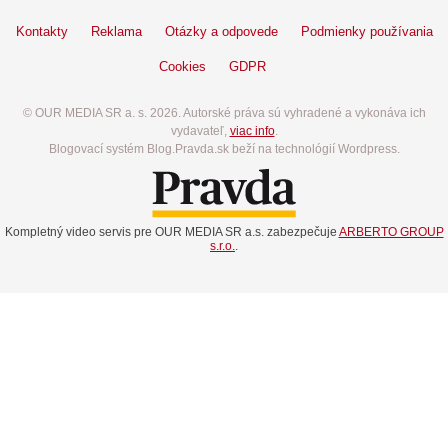
Kontakty
Reklama
Otázky a odpovede
Podmienky používania
Cookies
GDPR
© OUR MEDIA SR a. s. 2026. Autorské práva sú vyhradené a vykonáva ich
vydavateľ,
viac info
.
Blogovací systém Blog.Pravda.sk beží na technológií Wordpress.
Kompletný video servis pre OUR MEDIA SR a.s. zabezpečuje
ARBERTO GROUP
s.r.o.
.