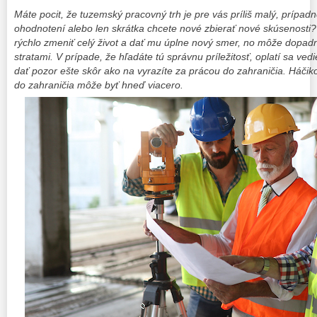
Máte pocit, že tuzemský pracovný trh je pre vás príliš malý, prípa
ohodnotení alebo len skrátka chcete nové zbierať nové skúsenosti
rýchlo zmeniť celý život a dať mu úplne nový smer, no môže dopadn
stratami. V prípade, že hľadáte tú správnu príležitosť, oplatí sa vedi
dať pozor ešte skôr ako na vyrazíte za prácou do zahraničia. Háčiko
do zahraničia môže byť hneď viacero.