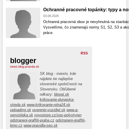
Ochranné pracovné topánky: typy a no
03.08.2026
Ochranná pracovná obuv je nevyhnutná na stavbách
Vysvetlíme, čo znamenajú normy S1, S2, S3 a ako
práce.
RSS
blogger
news.blog.pravda.sk
SK blog - miesto, kde
nájdete tie najlepšie
slovenské spoločnosti na
Slovensku. Obľúbené
odkazy:
bloogi.sk
krtkovanie-dunajska-
streda.sk
www.krtkovanie-nitra24.sk
uploading.sk
overenie-vozidiel.sk
www.a-
servislipka.sk
yoyostore.cz/xps-polystyren
odstraneni-graffiti-praha.cz
odstraneni-graffiti-
brno.cz
www.pravidla-seo.sk