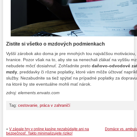
Zistite si všetko o mzdových podmienkach
Vyšší zárobok ako doma je pre mnohých tou najväčšou motiváciou, 
hranice. Pozor však na to, aby ste sa nenechali zlákať na vyššiu mz
nebudete môcť dosiahnuť. Zohľadnite preto
daňovo-odvodové zaťa
mzdy
, preddavky či rôzne poplatky, ktoré vám môže účtovať naprík
služby. Nezabudnite sa tiež spýtať na prípadné poplatky za dopravu
na ktoré by ste eventuálne mohli mať nárok.
zdroj: elements.envato.com
Tag:
cestovanie
,
práca v zahraničí
«
V zápale hry v online kasíne nezabúdajte ani na
Domáce vs. ambulan
bezpečnosť. Takto minimalizujete riziko!