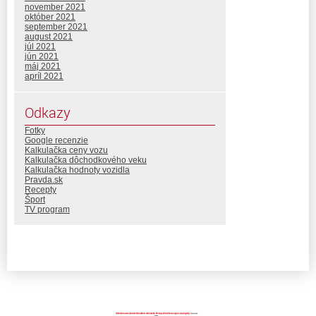
november 2021
október 2021
september 2021
august 2021
júl 2021
jún 2021
máj 2021
apríl 2021
Odkazy
Fotky
Google recenzie
Kalkulačka ceny vozu
Kalkulačka dôchodkového veku
Kalkulačka hodnoty vozidla
Pravda.sk
Recepty
Šport
TV program