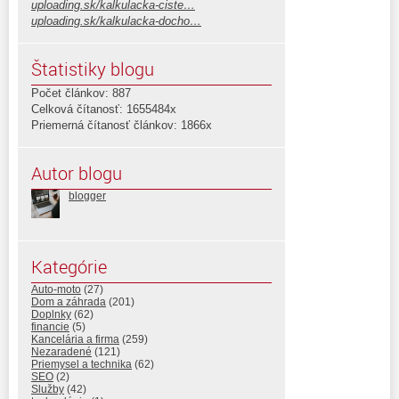
uploading.sk/kalkulacka-ciste…
uploading.sk/kalkulacka-docho…
Štatistiky blogu
Počet článkov: 887
Celková čítanosť: 1655484x
Priemerná čítanosť článkov: 1866x
Autor blogu
blogger
Kategórie
Auto-moto
(27)
Dom a záhrada
(201)
Doplnky
(62)
financie
(5)
Kancelária a firma
(259)
Nezaradené
(121)
Priemysel a technika
(62)
SEO
(2)
Služby
(42)