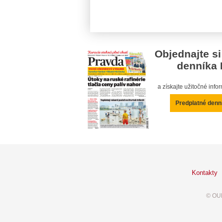
Objednajte si
denníka 
a získajte užitočné inf
Predplatné denn
Kontakty
© OUR