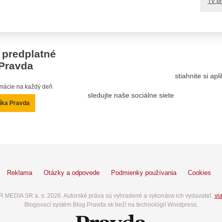
TV p
 predplatné
Pravda
stiahnite si ap
ormácie na každý deň
sledujte naše sociálne siete
íka Pravda
Reklama
Otázky a odpovede
Podmienky používania
Cookies
 MEDIA SR a. s. 2026. Autorské práva sú vyhradené a vykonáva ich vydavateľ,
via
Blogovací systém Blog.Pravda.sk beží na technológií Wordpress.