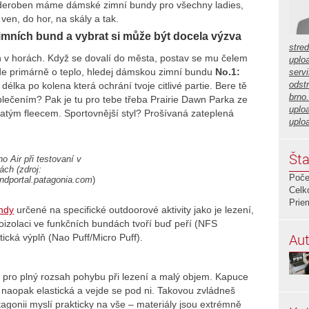
ilderoben máme dámské zimní bundy pro všechny ladies,
 ven, do hor, na skály a tak.
imních bund a vybrat si může být docela výzva
stre
n v horách. Když se dovalí do města, postav se mu čelem
uplo
jde primárně o teplo, hledej dámskou zimní bundu
No.1:
servi
odstr
élka po kolena která ochrání tvoje citlivé partie. Bere tě
brno
lečením? Pak je tu pro tebe třeba Prairie Dawn Parka ze
uplo
ňatým fleecem. Sportovnější styl? Prošívaná zateplená
uplo
Šta
o Air při testovaní v
ách (zdroj:
Poče
ndportal.patagonia.com
)
Celk
Prie
ndy
určené na specifické outdoorové aktivity jako je lezení,
moizolaci ve funkčních bundách tvoří buď peří (NFS
Aut
tická výplň (Nao Puff/Micro Puff).
ná pro plný rozsah pohybu při lezení a malý objem. Kapuce
 naopak elastická a vejde se pod ni. Takovou zvládneš
gonii myslí prakticky na vše – materiály jsou extrémně