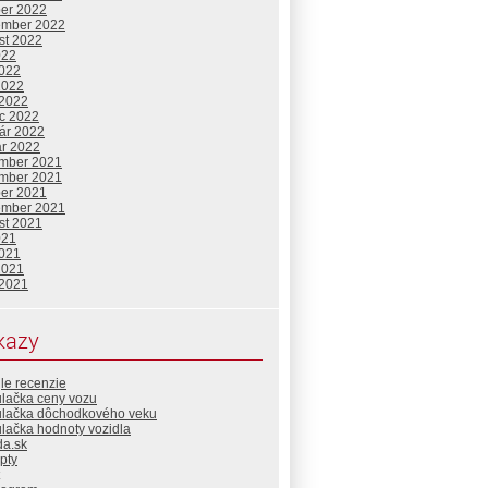
ber 2022
ember 2022
st 2022
022
2022
2022
 2022
c 2022
uár 2022
ár 2022
mber 2021
mber 2021
ber 2021
ember 2021
st 2021
021
2021
2021
 2021
kazy
le recenzie
ulačka ceny vozu
ulačka dôchodkového veku
lačka hodnoty vozidla
da.sk
pty