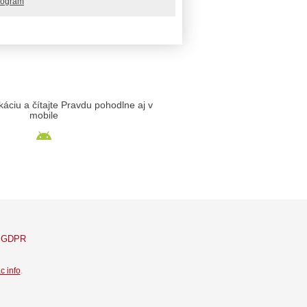
rogram
likáciu a čítajte Pravdu pohodlne aj v
mobile
GDPR
c info
.