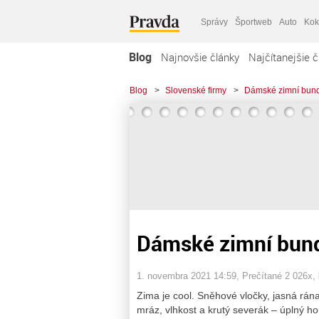
Správy
Športweb
Auto
Kok
Blog
Najnovšie články
Najčítanejšie č
Blog
>
Slovenské firmy
>
Dámské zimní bund
Dámské zimní bund
1. novembra 2021 14:59
, Prečítané 2 026x,
Zima je cool. Sněhové vločky, jasná rán
mráz, vlhkost a krutý severák – úplný ho