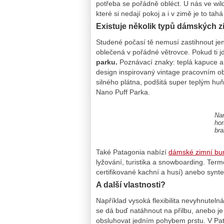
potřeba se pořádně obléct. U nás ve w
které si nedají pokoj a i v zimě je to tahá
Existuje několik typů dámských z
Studené počasí tě nemusí zastihnout je
oblečená v pořádné větrovce. Pokud ti 
parku.
Poznávací znaky: teplá kapuce a d
design inspirovaný vintage pracovním ob
silného plátna, podšitá super teplým hu
Nano Puff Parka.
Nan
hor
bra
Také Patagonia nabízí
dámské zimní bu
lyžování, turistika a snowboarding. Ter
certifikované kachní a husí) anebo synte
A další vlastnosti?
Například vysoká flexibilita nevyhnutel
se dá buď natáhnout na přilbu, anebo je
obsluhovat jedním pohybem prstu. V Pata