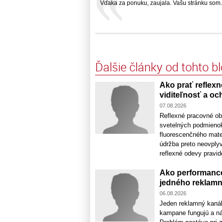
Vďaka za ponuku, zaujala. Vašu stránku som...
Ďalšie články od tohto b
Ako prať reflexn
viditeľnosť a oc
07.08.2026
Reflexné pracovné ob
svetelných podmienok
fluorescenčného mate
údržba preto neovplyv
reflexné odevy pravidel
Ako performance
jedného reklamn
06.08.2026
Jeden reklamný kaná
kampane fungujú a nák