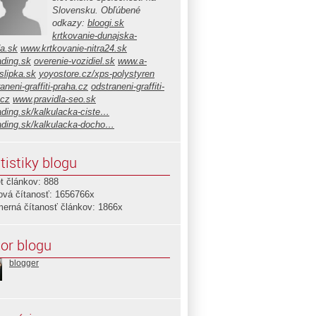
Slovensku. Obľúbené
odkazy:
bloogi.sk
krtkovanie-dunajska-
da.sk
www.krtkovanie-nitra24.sk
ading.sk
overenie-vozidiel.sk
www.a-
slipka.sk
yoyostore.cz/xps-polystyren
aneni-graffiti-praha.cz
odstraneni-graffiti-
.cz
www.pravidla-seo.sk
ading.sk/kalkulacka-ciste…
ading.sk/kalkulacka-docho…
tistiky blogu
t článkov: 888
ová čítanosť: 1656766x
merná čítanosť článkov: 1866x
or blogu
blogger