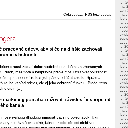
 ...
jún 
máj 
apríl
mare
Celá debata
|
RSS tejto debaty
febr
janu
dece
nove
októ
logera
sept
augu
júl 2
é pracovné odevy, aby si čo najdlhšie zachovali
jún 
hranné vlastnosti
máj 
apríl
mare
febr
lečenie musí zostať dobre viditeľné cez deň aj za zhoršených
janu
. Prach, mastnota a nesprávne pranie môžu znižovať výraznosť
dece
riálu aj schopnosť reflexných pásov odrážať svetlo. Správna
nove
októ
ňuje iba vzhľad odevu, ale aj jeho ochrannú funkciu. Prečo treba
sept
ne čistiť [...]
augu
júl 2
jún 
 marketing pomáha znižovať závislosť e-shopu od
máj 
ého kanála
apríl
mare
febr
l môže e-shopu dlhodobo prinášať väčšinu objednávok. Kým
janu
dece
lady zostávajú prijateľné, takýto model pôsobí efektívne.
nove