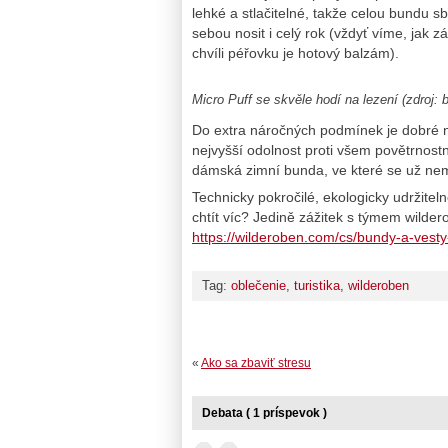
lehké a stlačitelné, takže celou bundu sb
sebou nosit i celý rok (vždyť víme, jak 
chvíli péřovku je hotový balzám).
Micro Puff se skvěle hodí na lezení
(zdroj:
Do extra náročných podmínek je dobré n
nejvyšší odolnost proti všem povětrnost
dámská zimní bunda, ve které se už nem
Technicky pokročilé, ekologicky udržiteln
chtít víc? Jedině zážitek s týmem wilde
https://wilderoben.com/cs/bundy-a-vest
Tag:
oblečenie
,
turistika
,
wilderoben
«
Ako sa zbaviť stresu
Debata ( 1 príspevok )