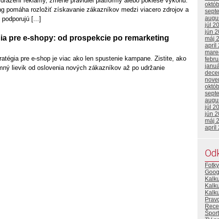
dražení reklamy, zmene pravidiel platformy alebo poklese výkonu.
októ
g pomáha rozložiť získavanie zákazníkov medzi viacero zdrojov a
sept
augu
 podporujú [...]
júl 2
jún 
ia pre e-shopy: od prospekcie po remarketing
máj 
apríl
mare
tégia pre e-shop je viac ako len spustenie kampane. Zistite, ako
febr
janu
mný lievik od oslovenia nových zákazníkov až po udržanie
dece
nove
októ
sept
augu
júl 2
jún 
máj 
apríl
Od
Fotky
Goog
Kalk
Kalk
Kalku
Prav
Rece
Šport