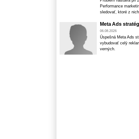
Problém nastáva pri z
Performance marketin
sledovať, ktoré z nich
Meta Ads stratég
06.08.2026
Úspešná Meta Ads stra
vybudovať celý rekla
verných.