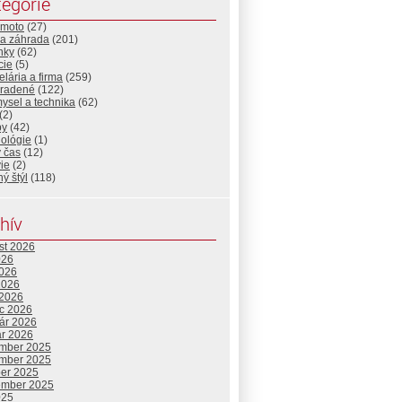
egórie
-moto
(27)
a záhrada
(201)
nky
(62)
cie
(5)
lária a firma
(259)
radené
(122)
ysel a technika
(62)
(2)
by
(42)
nológie
(1)
 čas
(12)
ie
(2)
ný štýl
(118)
hív
st 2026
026
2026
2026
 2026
c 2026
uár 2026
ár 2026
mber 2025
mber 2025
ber 2025
ember 2025
025