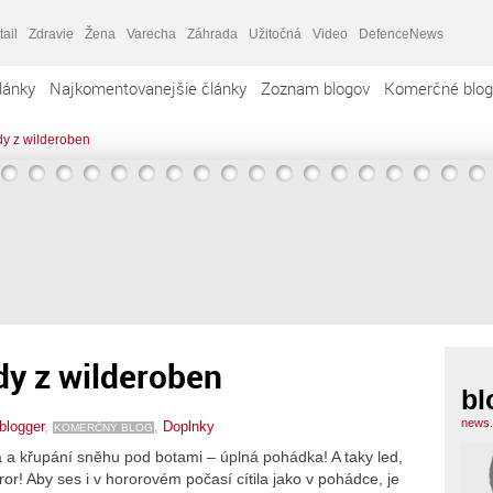
tail
Zdravie
Žena
Varecha
Záhrada
Užitočná
Video
DefenceNews
lánky
Najkomentovanejšie články
Zoznam blogov
Komerčné blog
y z wilderoben
y z wilderoben
bl
news.
blogger
,
,
Doplnky
KOMERČNÝ BLOG
a a křupání sněhu pod botami – úplná pohádka! A taky led,
ror! Aby ses i v hororovém počasí cítila jako v pohádce, je