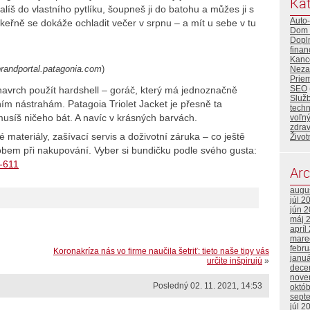
Kat
alíš do vlastního pytlíku, šoupneš ji do batohu a můžes ji s
Auto
zákeřně se dokáže ochladit večer v srpnu – a mít u sebe v tu
Dom 
Dopl
finan
Kance
 brandportal.patagonia.com
)
Neza
Priem
SEO
avrch použít hardshell – goráč, který má jednoznačně
Služ
ním nástrahám. Patagoia Triolet Jacket je přesně ta
tech
usíš ničeho bát. A navíc v krásných barvách.
voľný
zdrav
é materiály, zašívací servis a doživotní záruka – co ještě
Život
robem při nakupování. Vyber si bundičku podle svého gusta:
y-611
Arc
augu
júl 2
jún 
máj 
apríl
mare
febr
Koronakríza nás vo firme naučila šetriť: tieto naše tipy vás
janu
určite inšpirujú
»
dece
nove
Posledný 02. 11. 2021, 14:53
októ
sept
júl 2