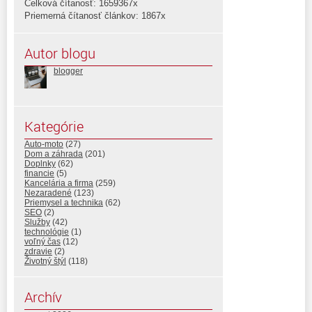
Celková čítanosť: 1659367x
Priemerná čítanosť článkov: 1867x
Autor blogu
blogger
Kategórie
Auto-moto
(27)
Dom a záhrada
(201)
Doplnky
(62)
financie
(5)
Kancelária a firma
(259)
Nezaradené
(123)
Priemysel a technika
(62)
SEO
(2)
Služby
(42)
technológie
(1)
voľný čas
(12)
zdravie
(2)
Životný štýl
(118)
Archív