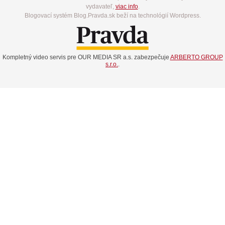
vydavateľ,
viac info
.
Blogovací systém Blog.Pravda.sk beží na technológií Wordpress.
Kompletný video servis pre OUR MEDIA SR a.s. zabezpečuje
ARBERTO GROUP
s.r.o.
.