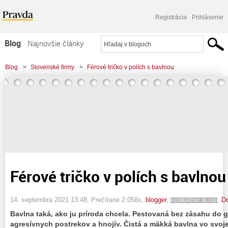
Registrácia
Prihlásenie
Blog
Najnovšie články
Najčítanejšie články
Blog
>
Slovenské firmy
>
Férové tričko v polích s bavlnou
Najkomentovanejšie články
Zoznam blogov
Komerčné blogy
Férové tričko v polích s bavlnou
14. septembra 2021 13:48
, Prečítané 2 058x,
blogger
,
,
D
KOMERČNÝ BLOG
Bavlna taká, ako ju príroda chcela. Pestovaná bez zásahu do 
agresívnych postrekov a hnojív. Čistá a mäkká bavlna vo svoje