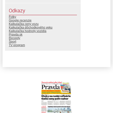
Odkazy
Fotky
Google recenzie
Kalkulačka ceny vozu
Kalkulačka dôchodkového veku
Kalkulačka hodnoty vozidla
Pravda.sk
Recepty
Šport
TV program