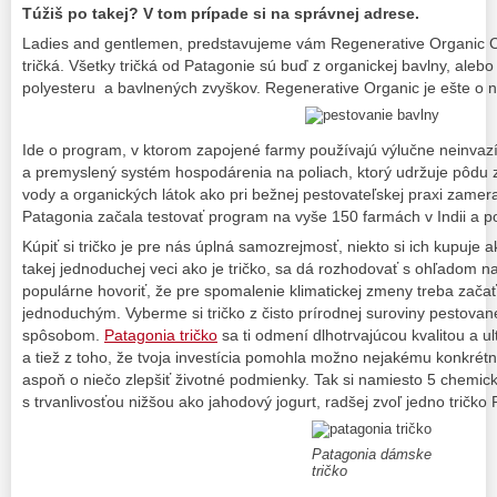
Túžiš po takej? V tom prípade si na správnej adrese.
Ladies and gentlemen, predstavujeme vám Regenerative Organic Co
tričká. Všetky tričká od Patagonie sú buď z organickej bavlny, aleb
polyesteru a bavlnených zvyškov. Regenerative Organic je ešte o ni
Ide o program, v ktorom zapojené farmy používajú výlučne neinva
a premyslený systém hospodárenia na poliach, ktorý udržuje pôdu 
vody a organických látok ako pri bežnej pestovateľskej praxi zamer
Patagonia začala testovať program na vyše 150 farmách v Indii a po
Kúpiť si tričko je pre nás úplná samozrejmosť, niekto si ich kupuje 
takej jednoduchej veci ako je tričko, sa dá rozhodovať s ohľadom na
populárne hovoriť, že pre spomalenie klimatickej zmeny treba zača
jednoduchým. Vyberme si tričko z čisto prírodnej suroviny pestova
spôsobom.
Patagonia tričko
sa ti odmení dlhotrvajúcou kvalitou a 
a tiež z toho, že tvoja investícia pomohla možno nejakému konkrétn
aspoň o niečo zlepšiť životné podmienky. Tak si namiesto 5 chemick
s trvanlivosťou nižšou ako jahodový jogurt, radšej zvoľ jedno tričko
Patagonia dámske
tričko