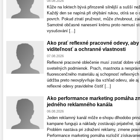
08.08.2026
Kůže na loktech bývá přirozeně silnější a sušší ne
Každý den se napíná při ohýbání rukou, otírá se o 
povrch. Pokud ztratí pružnost, může zhrubnout, zač
Samotné občasné nanesení krému proto nemusí stač
vysušování [...]
Ako prať reflexné pracovné odevy, aby 
viditeľnosť a ochranné vlastnosti
07.08.2026
Reflexné pracovné oblečenie musí zostať dobre vid
svetelných podmienok. Prach, mastnota a nespráv
fluorescenčného materiálu aj schopnosť reflexných
údržba preto neovplyvňuje iba vzhľad odevu, ale aj
reflexné odevy pravidelne čistiť [...]
Ako performance marketing pomáha zni
jedného reklamného kanála
06.08.2026
Jeden reklamný kanál môže e-shopu dlhodobo prin
kampane fungujú a náklady zostávajú prijateľné, ta
Problém nastáva pri zdražení reklamy, zmene pravi
Performance marketing pomáha rozložiť získavanie