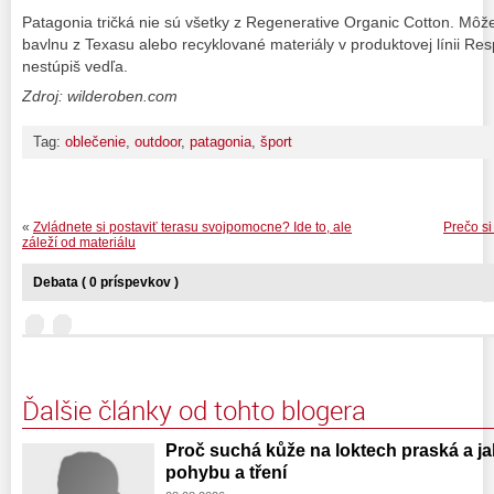
Patagonia tričká nie sú všetky z Regenerative Organic Cotton. Môžeš
bavlnu z Texasu alebo recyklované materiály v produktovej línii Res
nestúpiš vedľa.
Zdroj: wilderoben.com
Tag:
oblečenie
,
outdoor
,
patagonia
,
šport
«
Zvládnete si postaviť terasu svojpomocne? Ide to, ale
Prečo si
záleží od materiálu
Debata ( 0 príspevkov )
Ďalšie články od tohto blogera
Proč suchá kůže na loktech praská a ja
pohybu a tření