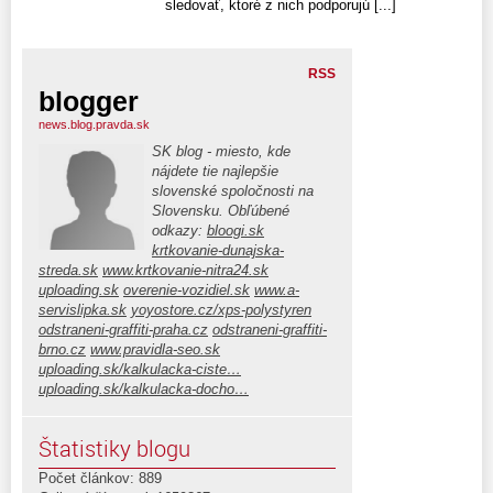
sledovať, ktoré z nich podporujú [...]
RSS
blogger
news.blog.pravda.sk
SK blog - miesto, kde
nájdete tie najlepšie
slovenské spoločnosti na
Slovensku. Obľúbené
odkazy:
bloogi.sk
krtkovanie-dunajska-
streda.sk
www.krtkovanie-nitra24.sk
uploading.sk
overenie-vozidiel.sk
www.a-
servislipka.sk
yoyostore.cz/xps-polystyren
odstraneni-graffiti-praha.cz
odstraneni-graffiti-
brno.cz
www.pravidla-seo.sk
uploading.sk/kalkulacka-ciste…
uploading.sk/kalkulacka-docho…
Štatistiky blogu
Počet článkov: 889