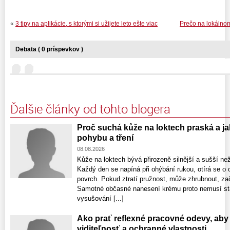
«
3 tipy na aplikácie, s ktorými si užijete leto ešte viac
Prečo na lokálnom
Debata ( 0 príspevkov )
Ďalšie články od tohto blogera
Proč suchá kůže na loktech praská a ja
pohybu a tření
08.08.2026
Kůže na loktech bývá přirozeně silnější a sušší ne
Každý den se napíná při ohýbání rukou, otírá se o 
povrch. Pokud ztratí pružnost, může zhrubnout, zač
Samotné občasné nanesení krému proto nemusí stač
vysušování [...]
Ako prať reflexné pracovné odevy, aby 
viditeľnosť a ochranné vlastnosti