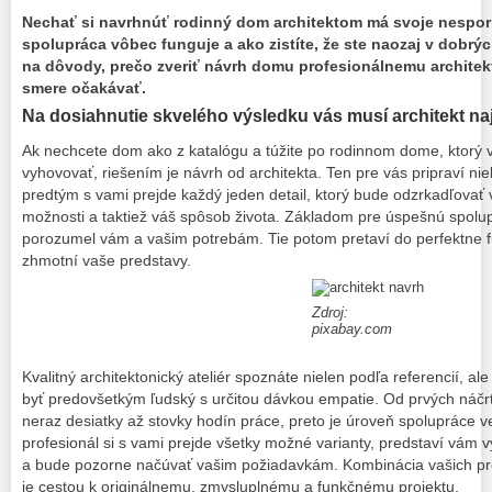
Nechať si navrhnúť rodinný dom architektom má svoje nespor
spolupráca vôbec funguje a ako zistíte, že ste naozaj v dobrý
na dôvody, prečo zveriť návrh domu profesionálnemu architek
smere očakávať.
Na dosiahnutie skvelého výsledku vás musí architekt na
Ak nechcete dom ako z katalógu a túžite po rodinnom dome, ktor
vyhovovať, riešením je návrh od architekta. Ten pre vás pripraví nie
predtým s vami prejde každý jeden detail, ktorý bude odzrkadľovať 
možnosti a taktiež váš spôsob života. Základom pre úspešnú spolupr
porozumel vám a vašim potrebám. Tie potom pretaví do perfektne 
zhmotní vaše predstavy.
Zdroj:
pixabay.com
Kvalitný architektonický ateliér spoznáte nielen podľa referencií, al
byť predovšetkým ľudský s určitou dávkou empatie. Od prvých náčr
neraz desiatky až stovky hodín práce, preto je úroveň spolupráce v
profesionál si s vami prejde všetky možné varianty, predstaví vám vý
a bude pozorne načúvať vašim požiadavkám. Kombinácia vašich pre
je cestou k originálnemu, zmysluplnému a funkčnému projektu.