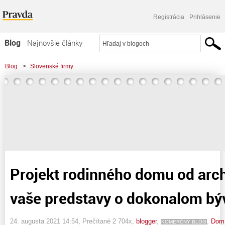
Registrácia
Prihlásenie
Blog
Najnovšie články
Najčítanejšie články
Blog
>
Slovenské firmy
Najkomentovanejšie články
>
Projekt rodinného domu od architekta naplní vaše predstavy o dokonalom
Zoznam blogov
bývaní
Komerčné blogy
Projekt rodinného domu od arch
vaše predstavy o dokonalom bý
24. augusta 2021 14:54
, Prečítané 2 704x,
blogger
,
,
Dom 
KOMERČNÝ BLOG