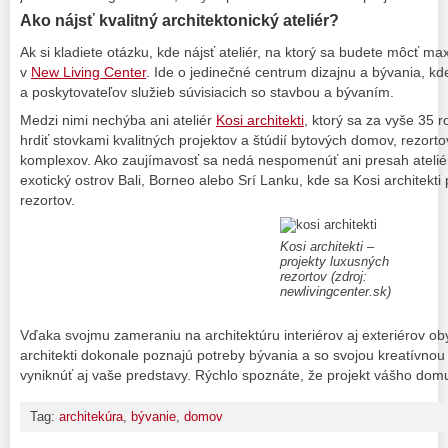
Ako nájsť kvalitný architektonický ateliér?
Ak si kladiete otázku, kde nájsť ateliér, na ktorý sa budete môcť m
v
New Living Center
. Ide o jedinečné centrum dizajnu a bývania, k
a poskytovateľov služieb súvisiacich so stavbou a bývaním.
Medzi nimi nechýba ani ateliér
Kosi architekti
, ktorý sa za vyše 35 
hrdiť stovkami kvalitných projektov a štúdií bytových domov, rezort
komplexov. Ako zaujímavosť sa nedá nespomenúť ani presah ateliér
exotický ostrov Bali, Borneo alebo Srí Lanku, kde sa Kosi architekti 
rezortov.
Kosi architekti –
projekty luxusných
rezortov (zdroj:
newlivingcenter.sk)
Vďaka svojmu zameraniu na architektúru interiérov aj exteriérov oby
architekti dokonale poznajú potreby bývania a so svojou kreatívno
vyniknúť aj vaše predstavy. Rýchlo spoznáte, že projekt vášho domu
Tag:
architekúra
,
bývanie
,
domov