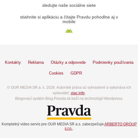
sledujte naše sociálne siete
stiahnite si aplikáciu a čítajte Pravdu pohodlne aj v
mobile
Kontakty
Reklama
Otázky a odpovede
Podmienky používania
Cookies
GDPR
© OUR MEDIA SR a. s. 2026. Autorské práva sú vyhradené a vykonáva ich
vydavateľ,
viac info
.
Blogovací systém Blog.Pravda.sk beží na technológií Wordpress.
Kompletný video servis pre OUR MEDIA SR a.s. zabezpečuje
ARBERTO GROUP
s.r.o.
.