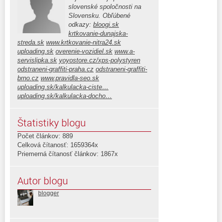
slovenské spoločnosti na
Slovensku. Obľúbené
odkazy:
bloogi.sk
krtkovanie-dunajska-
streda.sk
www.krtkovanie-nitra24.sk
uploading.sk
overenie-vozidiel.sk
www.a-
servislipka.sk
yoyostore.cz/xps-polystyren
odstraneni-graffiti-praha.cz
odstraneni-graffiti-
brno.cz
www.pravidla-seo.sk
uploading.sk/kalkulacka-ciste…
uploading.sk/kalkulacka-docho…
Štatistiky blogu
Počet článkov: 889
Celková čítanosť: 1659364x
Priemerná čítanosť článkov: 1867x
Autor blogu
blogger