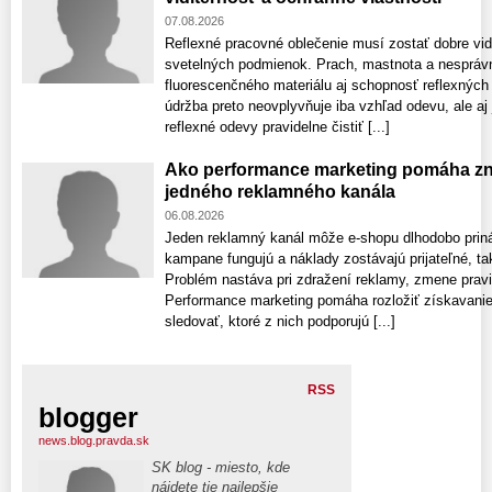
07.08.2026
Reflexné pracovné oblečenie musí zostať dobre vid
svetelných podmienok. Prach, mastnota a nespráv
fluorescenčného materiálu aj schopnosť reflexných
údržba preto neovplyvňuje iba vzhľad odevu, ale aj
reflexné odevy pravidelne čistiť [...]
Ako performance marketing pomáha zni
jedného reklamného kanála
06.08.2026
Jeden reklamný kanál môže e-shopu dlhodobo prin
kampane fungujú a náklady zostávajú prijateľné, ta
Problém nastáva pri zdražení reklamy, zmene pravi
Performance marketing pomáha rozložiť získavanie
sledovať, ktoré z nich podporujú [...]
RSS
blogger
news.blog.pravda.sk
SK blog - miesto, kde
nájdete tie najlepšie