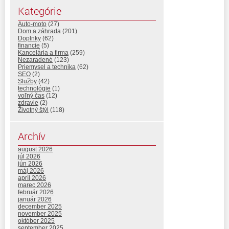
Kategórie
Auto-moto
(27)
Dom a záhrada
(201)
Doplnky
(62)
financie
(5)
Kancelária a firma
(259)
Nezaradené
(123)
Priemysel a technika
(62)
SEO
(2)
Služby
(42)
technológie
(1)
voľný čas
(12)
zdravie
(2)
Životný štýl
(118)
Archív
august 2026
júl 2026
jún 2026
máj 2026
apríl 2026
marec 2026
február 2026
január 2026
december 2025
november 2025
október 2025
september 2025