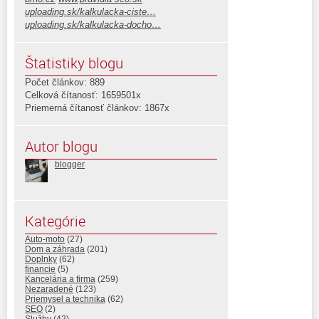
uploading.sk/kalkulacka-ciste…
uploading.sk/kalkulacka-docho…
Štatistiky blogu
Počet článkov: 889
Celková čítanosť: 1659501x
Priemerná čítanosť článkov: 1867x
Autor blogu
blogger
Kategórie
Auto-moto
(27)
Dom a záhrada
(201)
Doplnky
(62)
financie
(5)
Kancelária a firma
(259)
Nezaradené
(123)
Priemysel a technika
(62)
SEO
(2)
Služby
(42)