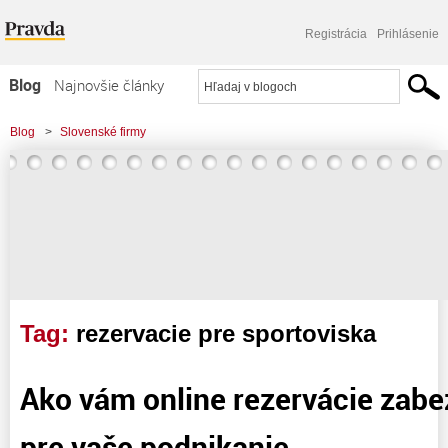
Registrácia
Prihlásenie
Blog
Najnovšie články
Najčítanejšie články
Blog
>
Slovenské firmy
Najkomentovanejšie články
>
Ako vám online rezervácie zabezpečia úspech pre vaše podnikanie
Zoznam blogov
Komerčné blogy
Tag:
rezervacie pre sportoviska
Ako vám online rezervácie zab
pre vaše podnikanie