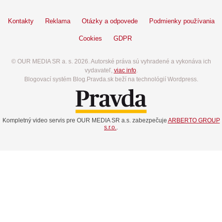
Kontakty
Reklama
Otázky a odpovede
Podmienky používania
Cookies
GDPR
© OUR MEDIA SR a. s. 2026. Autorské práva sú vyhradené a vykonáva ich
vydavateľ,
viac info
.
Blogovací systém Blog.Pravda.sk beží na technológií Wordpress.
Kompletný video servis pre OUR MEDIA SR a.s. zabezpečuje
ARBERTO GROUP
s.r.o.
.