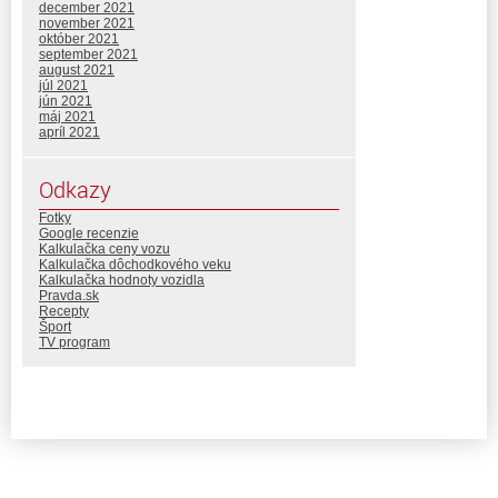
december 2021
november 2021
október 2021
september 2021
august 2021
júl 2021
jún 2021
máj 2021
apríl 2021
Odkazy
Fotky
Google recenzie
Kalkulačka ceny vozu
Kalkulačka dôchodkového veku
Kalkulačka hodnoty vozidla
Pravda.sk
Recepty
Šport
TV program