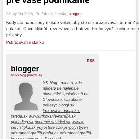
23. apríla 2025, Prečítané 1 054x,
blogger
Kedy ste naposledy niekde volali, aby ste si zarezervovali termín?
a čakať. Chcú kliknúť, rezervovať a hotovo. Prečo využiť online r
príklady
Pokračovanie článku
RSS
blogger
news.blog.pravda.sk
SK blog - miesto, kde
nájdete tie najlepšie
slovenské spoločnosti na
Slovensku. Obľúbené
odkazy:
bloogi.sk
krtkovanie-dunajska-
streda.sk
www.krtkovanie-nitra24.sk
uploading.sk
overenie-vozidiel.sk
www.a-
servislipka.sk
yoyostore.cz/xps-polystyren
odstraneni-graffiti-praha.cz
odstraneni-graffiti-
brno.cz
www.pravidla-seo.sk