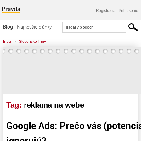
Registrácia
Prihlásenie
Blog
Najnovšie články
Najčítanejšie články
Blog
>
Slovenské firmy
Najkomentovanejšie články
Zoznam blogov
Komerčné blogy
Tag:
reklama na webe
Google Ads: Prečo vás (potenciá
ignorujú?