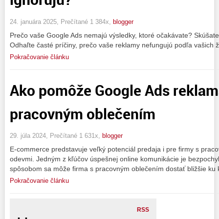
24. januára 2025, Prečítané 1 384x,
blogger
Prečo vaše Google Ads nemajú výsledky, ktoré očakávate? Skúšate 
Odhaľte časté príčiny, prečo vaše reklamy nefungujú podľa vašich ž
Pokračovanie článku
Ako pomôže Google Ads reklama
pracovným oblečením
29. júla 2024, Prečítané 1 631x,
blogger
E-commerce predstavuje veľký potenciál predaja i pre firmy s pra
odevmi. Jedným z kľúčov úspešnej online komunikácie je bezpoch
spôsobom sa môže firma s pracovným oblečením dostať bližšie ku 
Pokračovanie článku
RSS