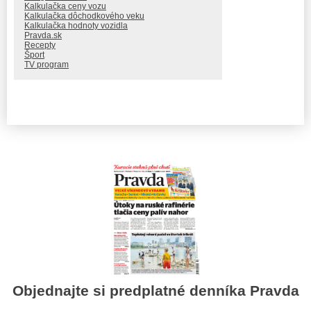
Kalkulačka ceny vozu
Kalkulačka dôchodkového veku
Kalkulačka hodnoty vozidla
Pravda.sk
Recepty
Šport
TV program
Objednajte si predplatné denníka Pravda