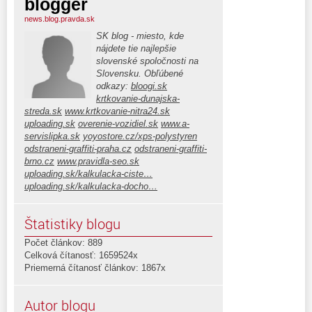
blogger
news.blog.pravda.sk
SK blog - miesto, kde
nájdete tie najlepšie
slovenské spoločnosti na
Slovensku. Obľúbené
odkazy:
bloogi.sk
krtkovanie-dunajska-
streda.sk
www.krtkovanie-nitra24.sk
uploading.sk
overenie-vozidiel.sk
www.a-
servislipka.sk
yoyostore.cz/xps-polystyren
odstraneni-graffiti-praha.cz
odstraneni-graffiti-
brno.cz
www.pravidla-seo.sk
uploading.sk/kalkulacka-ciste…
uploading.sk/kalkulacka-docho…
Štatistiky blogu
Počet článkov: 889
Celková čítanosť: 1659524x
Priemerná čítanosť článkov: 1867x
Autor blogu