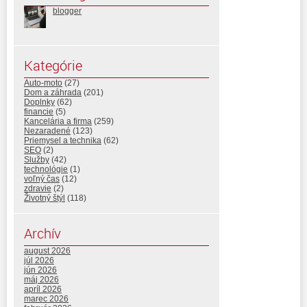
blogger
Kategórie
Auto-moto
(27)
Dom a záhrada
(201)
Doplnky
(62)
financie
(5)
Kancelária a firma
(259)
Nezaradené
(123)
Priemysel a technika
(62)
SEO
(2)
Služby
(42)
technológie
(1)
voľný čas
(12)
zdravie
(2)
Životný štýl
(118)
Archív
august 2026
júl 2026
jún 2026
máj 2026
apríl 2026
marec 2026