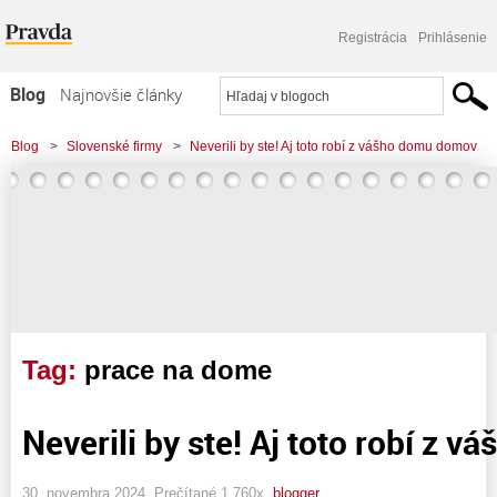
Registrácia
Prihlásenie
Blog
Najnovšie články
Najčítanejšie články
Blog
>
Slovenské firmy
>
Neverili by ste! Aj toto robí z vášho domu domov
Najkomentovanejšie články
Zoznam blogov
Komerčné blogy
Tag:
prace na dome
Neverili by ste! Aj toto robí z
30. novembra 2024, Prečítané 1 760x,
blogger