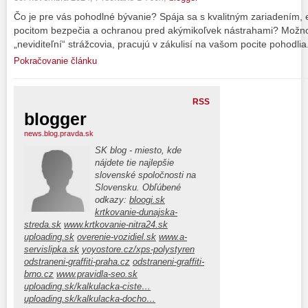
Čo je pre vás pohodlné bývanie? Spája sa s kvalitným zariadením, 
pocitom bezpečia a ochranou pred akýmikoľvek nástrahami? Možno s
„neviditeľní“ strážcovia, pracujú v zákulisí na vašom pocite pohodlia
Pokračovanie článku
RSS
blogger
news.blog.pravda.sk
SK blog - miesto, kde
nájdete tie najlepšie
slovenské spoločnosti na
Slovensku. Obľúbené
odkazy:
bloogi.sk
krtkovanie-dunajska-
streda.sk
www.krtkovanie-nitra24.sk
uploading.sk
overenie-vozidiel.sk
www.a-
servislipka.sk
yoyostore.cz/xps-polystyren
odstraneni-graffiti-praha.cz
odstraneni-graffiti-
brno.cz
www.pravidla-seo.sk
uploading.sk/kalkulacka-ciste…
uploading.sk/kalkulacka-docho…