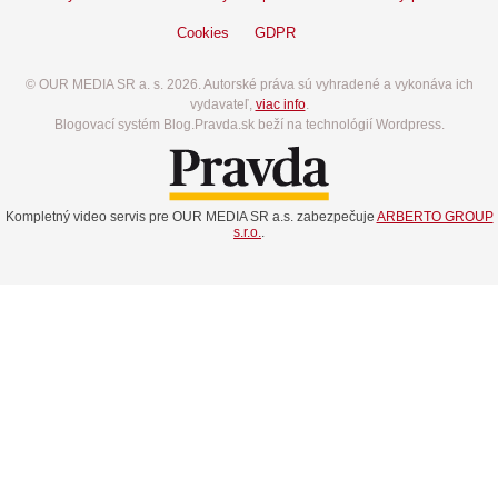
Cookies
GDPR
© OUR MEDIA SR a. s. 2026. Autorské práva sú vyhradené a vykonáva ich
vydavateľ,
viac info
.
Blogovací systém Blog.Pravda.sk beží na technológií Wordpress.
Kompletný video servis pre OUR MEDIA SR a.s. zabezpečuje
ARBERTO GROUP
s.r.o.
.