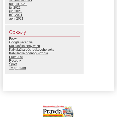
september 2021
august 2021
júl 2021
jún 2021
máj 2021
apríl 2021
Odkazy
Fotky
Google recenzie
Kalkulačka ceny vozu
Kalkulačka dôchodkového veku
Kalkulačka hodnoty vozidla
Pravda.sk
Recepty
Šport
TV program