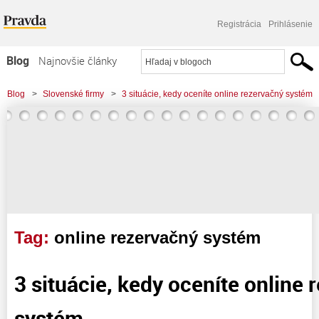
Registrácia
Prihlásenie
Blog
Najnovšie články
Najčítanejšie články
Blog
>
Slovenské firmy
>
3 situácie, kedy oceníte online rezervačný systém
Najkomentovanejšie články
Zoznam blogov
Komerčné blogy
Tag:
online rezervačný systém
3 situácie, kedy oceníte online 
systém