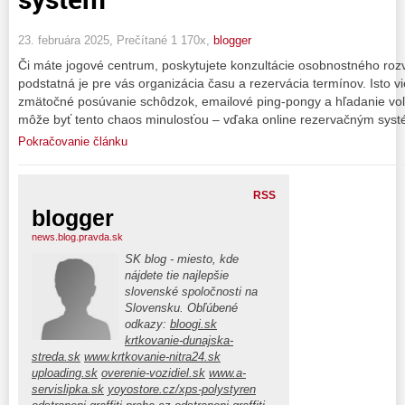
23. februára 2025, Prečítané 1 170x,
blogger
Či máte jogové centrum, poskytujete konzultácie osobnostného roz
podstatná je pre vás organizácia času a rezervácia termínov. Isto v
zmätočné posúvanie schôdzok, emailové ping-pongy a hľadanie voľ
môže byť tento chaos minulosťou – vďaka online rezervačným sys
Pokračovanie článku
RSS
blogger
news.blog.pravda.sk
SK blog - miesto, kde
nájdete tie najlepšie
slovenské spoločnosti na
Slovensku. Obľúbené
odkazy:
bloogi.sk
krtkovanie-dunajska-
streda.sk
www.krtkovanie-nitra24.sk
uploading.sk
overenie-vozidiel.sk
www.a-
servislipka.sk
yoyostore.cz/xps-polystyren