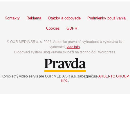
Kontakty
Reklama
Otázky a odpovede
Podmienky používania
Cookies
GDPR
© OUR MEDIA SR a. s. 2026. Autorské práva sú vyhradené a vykonáva ich
vydavateľ,
viac info
.
Blogovací systém Blog.Pravda.sk beží na technológií Wordpress.
Kompletný video servis pre OUR MEDIA SR a.s. zabezpečuje
ARBERTO GROUP
s.r.o.
.