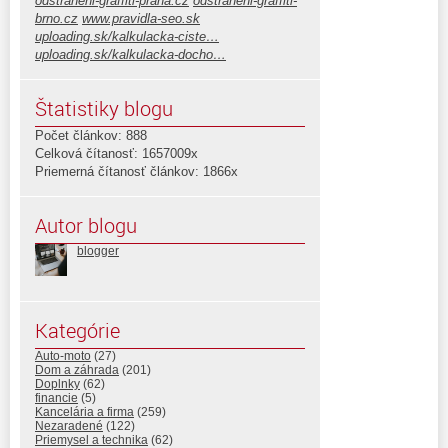
odstraneni-graffiti-praha.cz
odstraneni-graffiti-
brno.cz
www.pravidla-seo.sk
uploading.sk/kalkulacka-ciste…
uploading.sk/kalkulacka-docho…
Štatistiky blogu
Počet článkov: 888
Celková čítanosť: 1657009x
Priemerná čítanosť článkov: 1866x
Autor blogu
blogger
Kategórie
Auto-moto
(27)
Dom a záhrada
(201)
Doplnky
(62)
financie
(5)
Kancelária a firma
(259)
Nezaradené
(122)
Priemysel a technika
(62)