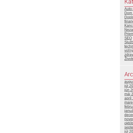
Kat
Auto
Dom 
Dopl
finan
Kance
Neza
Priem
SEO
Služ
tech
voľný
zdrav
Život
Arc
augu
júl 2
jún 
máj 
apríl
mare
febr
janu
dece
nove
októ
sept
júl 2