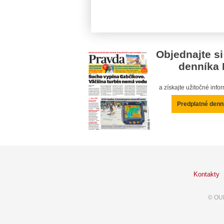
Objednajte si
denníka 
a získajte užitočné inf
Predplatné denn
Kontakty
© OUR