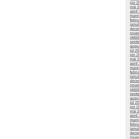
jún 
máj 
apríl
mare
febr
janu
dece
nove
októ
sept
augu
júl 2
jún 
máj 
apríl
mare
febr
janu
dece
nove
októ
sept
augu
júl 2
jún 
máj 
apríl
mare
febr
janu
dece
nove