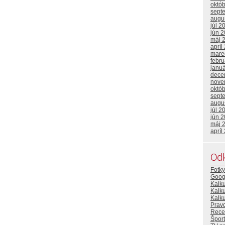
októ
sept
augu
júl 2
jún 
máj 
apríl
mare
febr
janu
dece
nove
októ
sept
augu
júl 2
jún 
máj 
apríl
Od
Fotky
Goog
Kalk
Kalk
Kalku
Prav
Rece
Šport