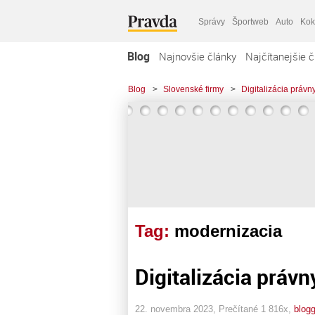
Správy
Športweb
Auto
Kok
Blog
Najnovšie články
Najčítanejšie č
Blog
>
Slovenské firmy
>
Digitalizácia právn
Tag:
modernizacia
Digitalizácia právn
22. novembra 2023, Prečítané 1 816x,
blogg