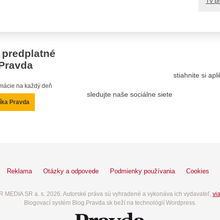
TV p
 predplatné
Pravda
stiahnite si ap
ormácie na každý deň
sledujte naše sociálne siete
íka Pravda
Reklama
Otázky a odpovede
Podmienky používania
Cookies
 MEDIA SR a. s. 2026. Autorské práva sú vyhradené a vykonáva ich vydavateľ,
via
Blogovací systém Blog.Pravda.sk beží na technológií Wordpress.