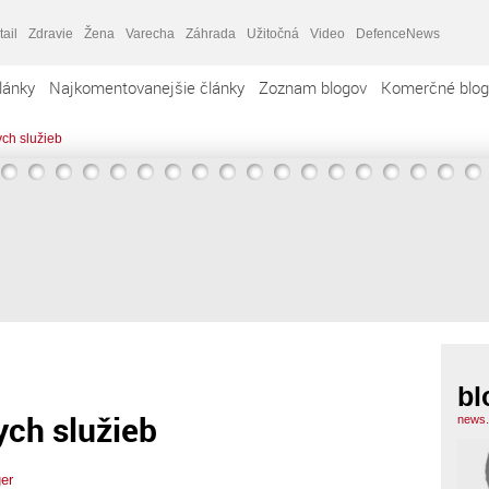
tail
Zdravie
Žena
Varecha
Záhrada
Užitočná
Video
DefenceNews
lánky
Najkomentovanejšie články
Zoznam blogov
Komerčné blog
ych služieb
bl
ych služieb
news.
er