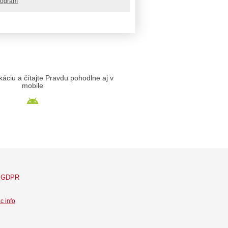
rogram
likáciu a čítajte Pravdu pohodlne aj v
mobile
GDPR
c info
.