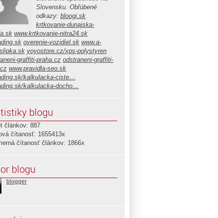
Slovensku. Obľúbené
odkazy:
bloogi.sk
krtkovanie-dunajska-
da.sk
www.krtkovanie-nitra24.sk
ading.sk
overenie-vozidiel.sk
www.a-
slipka.sk
yoyostore.cz/xps-polystyren
aneni-graffiti-praha.cz
odstraneni-graffiti-
.cz
www.pravidla-seo.sk
ading.sk/kalkulacka-ciste…
ading.sk/kalkulacka-docho…
tistiky blogu
t článkov: 887
ová čítanosť: 1655413x
merná čítanosť článkov: 1866x
or blogu
blogger