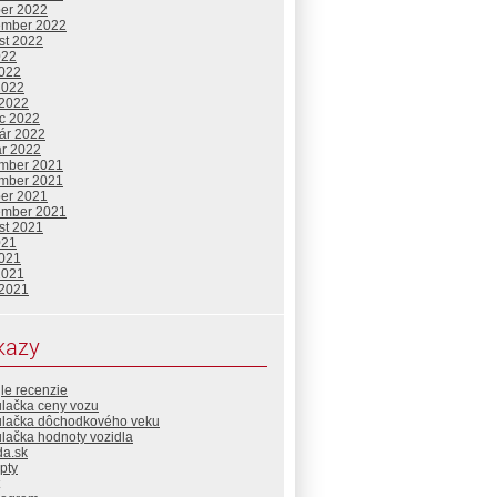
ber 2022
ember 2022
st 2022
022
2022
2022
 2022
c 2022
uár 2022
ár 2022
mber 2021
mber 2021
ber 2021
ember 2021
st 2021
021
2021
2021
 2021
kazy
le recenzie
ulačka ceny vozu
ulačka dôchodkového veku
lačka hodnoty vozidla
da.sk
pty