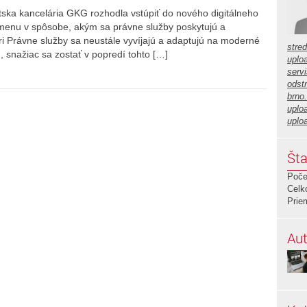
átska kancelária GKG rozhodla vstúpiť do nového digitálneho
menu v spôsobe, akým sa právne služby poskytujú a
ri Právne služby sa neustále vyvíjajú a adaptujú na moderné
stre
 snažiac sa zostať v popredí tohto […]
uplo
servi
odstr
brno
uplo
uplo
Šta
Poče
Celk
Prie
Aut