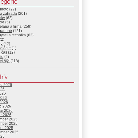
egórie
-moto
(27)
a záhrada
(201)
nky
(62)
cie
(5)
lária a firma
(259)
radené
(121)
ysel a technika
(62)
(2)
by
(42)
nológie
(1)
 čas
(12)
ie
(2)
ný štýl
(118)
hív
st 2026
026
2026
2026
 2026
c 2026
uár 2026
ár 2026
mber 2025
mber 2025
ber 2025
ember 2025
025