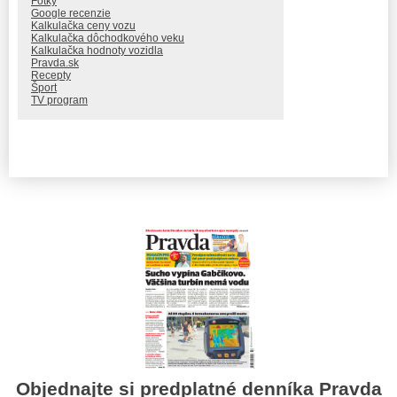
Fotky
Google recenzie
Kalkulačka ceny vozu
Kalkulačka dôchodkového veku
Kalkulačka hodnoty vozidla
Pravda.sk
Recepty
Šport
TV program
Objednajte si predplatné denníka Pravda