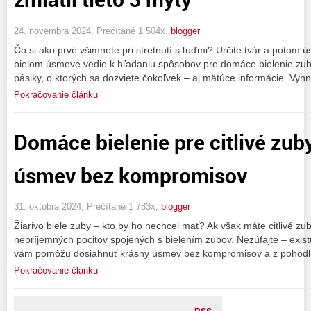
24. novembra 2024, Prečítané 1 504x,
blogger
Čo si ako prvé všimnete pri stretnutí s ľuďmi? Určite tvár a potom 
bielom úsmeve vedie k hľadaniu spôsobov pre domáce bielenie zubo
pásiky, o ktorých sa dozviete čokoľvek – aj mätúce informácie. Vyh
Pokračovanie článku
Domáce bielenie pre citlivé zuby
úsmev bez kompromisov
31. októbra 2024, Prečítané 1 783x,
blogger
Žiarivo biele zuby – kto by ho nechcel mať? Ak však máte citlivé z
nepríjemných pocitov spojených s bielením zubov. Nezúfajte – existu
vám pomôžu dosiahnuť krásny úsmev bez kompromisov a z pohodl
Pokračovanie článku