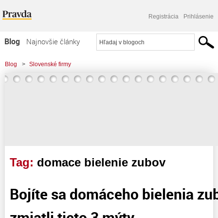
Registrácia
Prihlásenie
Blog
Najnovšie články
Najčítanejšie články
Blog
>
Slovenské firmy
Najkomentovanejšie články
Zoznam blogov
Komerčné blogy
Tag:
domace bielenie zubov
Bojíte sa domáceho bielenia z
zmiatli tieto 3 mýty