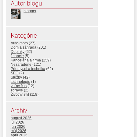
Autor blogu
blogger
Kategórie
Auto-moto
(27)
Dom a záhrada
(201)
Doplnky
(62)
financie
(5)
Kancelária a firma
(259)
Nezaradené
(121)
Priemysel a technika
(62)
SEO
(2)
Služby
(42)
technológie
(1)
voľný čas
(12)
zdravie
(2)
Životný štýl
(118)
Archív
august 2026
júl 2026
jún 2026
máj 2026
apríl 2026