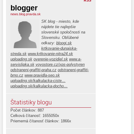
RSS
blogger
news.blog.pravda.sk
SK blog - miesto, kde
nájdete tie najlepšie
slovenské spoločnosti na
Slovensku. Obľúbené
odkazy:
bloogi.sk
krtkovanie-dunajska-
streda.sk
www.krtkovanie-nitra24.sk
uploading.sk
overenie-vozidiel.sk
www.a-
servislipka.sk
yoyostore.cz/xps-polystyren
odstraneni-graffiti-praha.cz
odstraneni-graffiti-
brno.cz
www.pravidla-seo.sk
uploading.sk/kalkulacka-ciste…
uploading.sk/kalkulacka-docho…
Štatistiky blogu
Počet článkov: 887
Celková čítanosť: 1655050x
Priemerná čítanosť článkov: 1866x