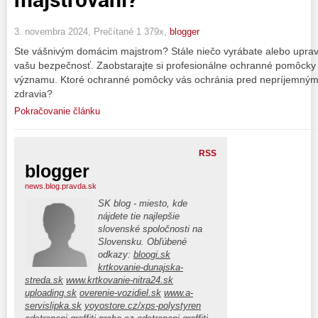
3. novembra 2024, Prečítané 1 379x,
blogger
Ste vášnivým domácim majstrom? Stále niečo vyrábate alebo uprav
vašu bezpečnosť. Zaobstarajte si profesionálne ochranné pomôcky 
významu. Ktoré ochranné pomôcky vás ochránia pred nepríjemným
zdravia?
Pokračovanie článku
RSS
blogger
news.blog.pravda.sk
SK blog - miesto, kde
nájdete tie najlepšie
slovenské spoločnosti na
Slovensku. Obľúbené
odkazy:
bloogi.sk
krtkovanie-dunajska-
streda.sk
www.krtkovanie-nitra24.sk
uploading.sk
overenie-vozidiel.sk
www.a-
servislipka.sk
yoyostore.cz/xps-polystyren