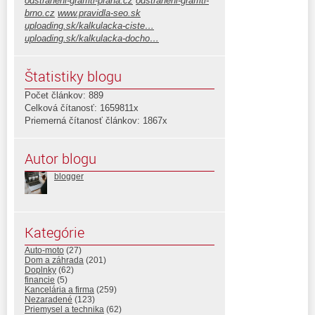
odstraneni-graffiti-praha.cz
odstraneni-graffiti-
brno.cz
www.pravidla-seo.sk
uploading.sk/kalkulacka-ciste…
uploading.sk/kalkulacka-docho…
Štatistiky blogu
Počet článkov: 889
Celková čítanosť: 1659811x
Priemerná čítanosť článkov: 1867x
Autor blogu
blogger
Kategórie
Auto-moto
(27)
Dom a záhrada
(201)
Doplnky
(62)
financie
(5)
Kancelária a firma
(259)
Nezaradené
(123)
Priemysel a technika
(62)