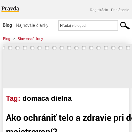
Registrácia
Prihlásenie
Blog
Najnovšie články
Najčítanejšie články
Blog
>
Slovenské firmy
Najkomentovanejšie články
>
Ako ochrániť telo a zdravie pri domácom majstrovaní?
Zoznam blogov
Komerčné blogy
Tag:
domaca dielna
Ako ochrániť telo a zdravie pr
majstrovaní?