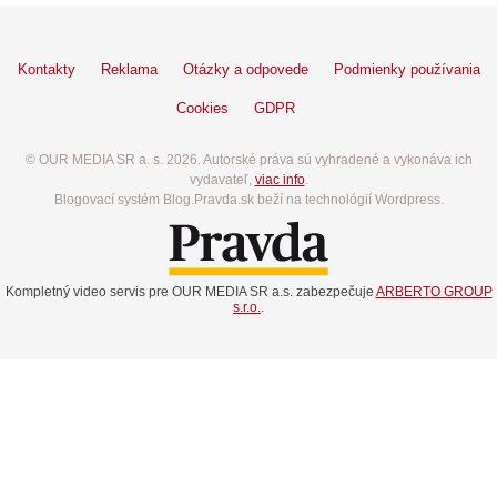
Kontakty
Reklama
Otázky a odpovede
Podmienky používania
Cookies
GDPR
© OUR MEDIA SR a. s. 2026. Autorské práva sú vyhradené a vykonáva ich
vydavateľ,
viac info
.
Blogovací systém Blog.Pravda.sk beží na technológií Wordpress.
Kompletný video servis pre OUR MEDIA SR a.s. zabezpečuje
ARBERTO GROUP
s.r.o.
.