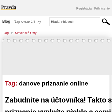
Registrácia
Prihlásenie
Blog
Najnovšie články
Najčítanejšie články
Blog
>
Slovenské firmy
Najkomentovanejšie články
Zoznam blogov
Komerčné blogy
Tag:
danove priznanie online
Zabudnite na účtovníka! Takto 
priznanie vyplníte rýchlo a sami