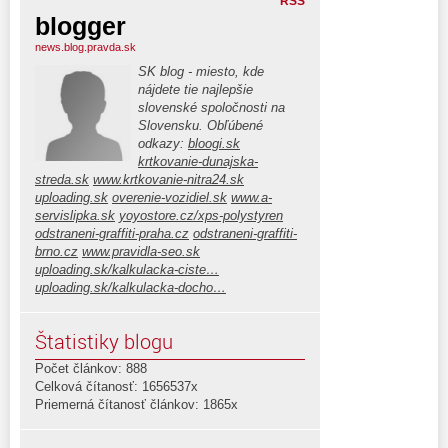
RSS
blogger
news.blog.pravda.sk
SK blog - miesto, kde
nájdete tie najlepšie
slovenské spoločnosti na
Slovensku. Obľúbené
odkazy:
bloogi.sk
krtkovanie-dunajska-
streda.sk
www.krtkovanie-nitra24.sk
uploading.sk
overenie-vozidiel.sk
www.a-
servislipka.sk
yoyostore.cz/xps-polystyren
odstraneni-graffiti-praha.cz
odstraneni-graffiti-
brno.cz
www.pravidla-seo.sk
uploading.sk/kalkulacka-ciste…
uploading.sk/kalkulacka-docho…
Štatistiky blogu
Počet článkov: 888
Celková čítanosť: 1656537x
Priemerná čítanosť článkov: 1865x