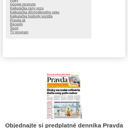
Fotky
Google recenzie
Kalkulačka ceny vozu
Kalkulačka dôchodkového veku
Kalkulačka hodnoty vozidla
Pravda.sk
Recepty
Šport
TV program
Objednajte si predplatné denníka Pravda