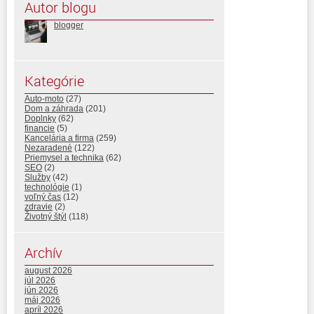
Autor blogu
blogger
Kategórie
Auto-moto
(27)
Dom a záhrada
(201)
Doplnky
(62)
financie
(5)
Kancelária a firma
(259)
Nezaradené
(122)
Priemysel a technika
(62)
SEO
(2)
Služby
(42)
technológie
(1)
voľný čas
(12)
zdravie
(2)
Životný štýl
(118)
Archív
august 2026
júl 2026
jún 2026
máj 2026
apríl 2026