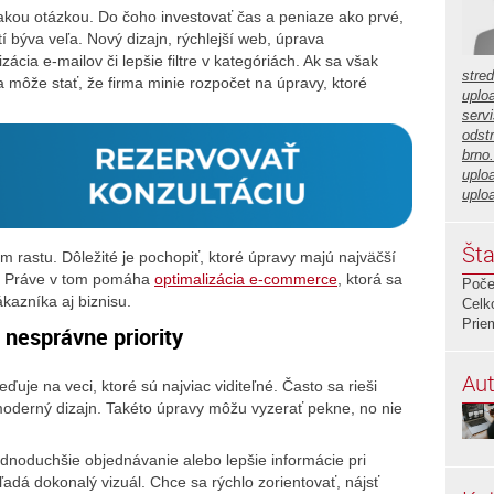
nakou otázkou. Do čoho investovať čas a peniaze ako prvé,
í býva veľa. Nový dizajn, rýchlejší web, úprava
cia e-mailov či lepšie filtre v kategóriách. Ak sa však
stre
a môže stať, že firma minie rozpočet na úpravy, ktoré
uplo
servi
odstr
brno
uplo
uplo
Šta
rastu. Dôležité je pochopiť, ktoré úpravy majú najväčší
ť. Práve v tom pomáha
optimalizácia e-commerce
, ktorá sa
Poče
kazníka aj biznisu.
Celk
Prie
 nesprávne priority
Aut
uje na veci, ktoré sú najviac viditeľné. Často sa rieši
oderný dizajn. Takéto úpravy môžu vyzerať pekne, no nie
dnoduchšie objednávanie alebo lepšie informácie pri
adá dokonalý vizuál. Chce sa rýchlo zorientovať, nájsť