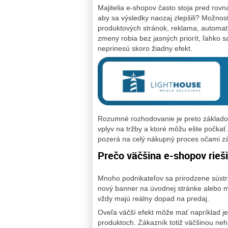
Majitelia e-shopov často stoja pred rov
aby sa výsledky naozaj zlepšili? Možnost
produktových stránok, reklama, automatizá
zmeny robia bez jasných priorít, ľahko s
neprinesú skoro žiadny efekt.
Rozumné rozhodovanie je preto základom 
vplyv na tržby a ktoré môžu ešte počka
pozerá na celý nákupný proces očami zá
Prečo väčšina e-shopov rieši
Mnoho podnikateľov sa prirodzene sústreď
nový banner na úvodnej stránke alebo m
vždy majú reálny dopad na predaj.
Oveľa väčší efekt môže mať napríklad je
produktoch. Zákazník totiž väčšinou nehľ