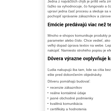
Jedna z najväčších chýb je príliš veľa 
ťažko sa vyhodnocuje, čo fungovalo a čo 
upraví jedna časť procesu a sleduje sa 
pochopiť správanie zákazníkov a zároveň
Emócie predávajú viac než t
Mnoho e-shopov komunikuje produkty prí
parameter alebo číslo. Chce vedieť, ak
veľký dopad úprava textov na webe. Lepš
nakúpiť. Namiesto strohého popisu je ef
Dôvera výrazne ovplyvňuje k
Ľudia nakupujú iba tam, kde sa cítia b
ešte pred dokončením objednávky.
Dôveru pomáhajú budovať:
recenzie zákazníkov
reálne kontaktné údaje
jasné obchodné podmienky
kvalitná komunikácia
certifikáty a hodnotenia