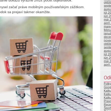
ítanie dokážu výrazne znížiť počet objednávok.
októ
sept
ý zmysel začať práve mobilným používateľským zážitkom.
augu
ledok sa prejaví takmer okamžite.
júl 2
jún 
máj 
apríl
mare
febr
janu
dece
nove
októ
sept
augu
júl 2
jún 
máj 
apríl
Od
Fotky
Goog
Kalk
Kalk
Kalku
Prav
Rece
Šport