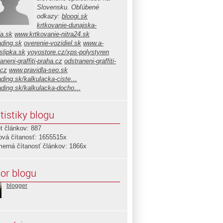
Slovensku. Obľúbené
odkazy:
bloogi.sk
krtkovanie-dunajska-
da.sk
www.krtkovanie-nitra24.sk
ading.sk
overenie-vozidiel.sk
www.a-
slipka.sk
yoyostore.cz/xps-polystyren
aneni-graffiti-praha.cz
odstraneni-graffiti-
.cz
www.pravidla-seo.sk
ading.sk/kalkulacka-ciste…
ading.sk/kalkulacka-docho…
tistiky blogu
t článkov: 887
ová čítanosť: 1655515x
merná čítanosť článkov: 1866x
or blogu
blogger