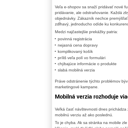
Veľa e-shopov sa snaží pridávať nové fu
pridávanie, ale odstraňovanie. Každá z
objednávky. Zákazník nechce premýšľať na
zdĺhavý, jednoducho odíde ku konkurenci
Medzi najčastejšie prekážky patria:
povinná registrácia
nejasná cena dopravy
komplikovaný košík
príliš veľa polí vo formulári
chýbajúce informácie o produkte
slabá mobilná verzia
Práve odstránenie týchto problémov býv
marketingové kampane.
Mobilná verzia rozhoduje via
Veľká časť návštevnosti dnes prichádza 
mobilnú verziu až ako poslednú.
To je chyba. Ak sa stránka na mobile zl