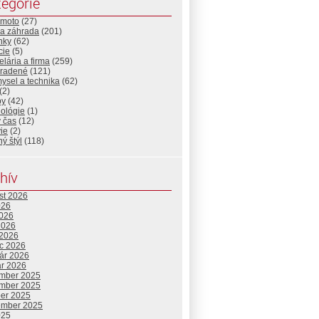
egórie
-moto
(27)
a záhrada
(201)
nky
(62)
cie
(5)
lária a firma
(259)
radené
(121)
ysel a technika
(62)
(2)
by
(42)
nológie
(1)
 čas
(12)
ie
(2)
ný štýl
(118)
hív
st 2026
026
2026
2026
 2026
c 2026
uár 2026
ár 2026
mber 2025
mber 2025
ber 2025
ember 2025
025