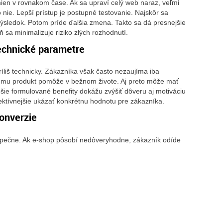
zmien v rovnakom čase. Ak sa upraví celý web naraz, veľmi
nie. Lepší prístup je postupné testovanie. Najskôr sa
výsledok. Potom príde ďalšia zmena. Takto sa dá presnejšie
 sa minimalizuje riziko zlých rozhodnutí.
echnické parametre
liš technicky. Zákazníka však často nezaujíma iba
o mu produkt pomôže v bežnom živote. Aj preto môže mať
ie formulované benefity dokážu zvýšiť dôveru aj motiváciu
ektívnejšie ukázať konkrétnu hodnotu pre zákazníka.
onverzie
ezpečne. Ak e-shop pôsobí nedôveryhodne, zákazník odíde