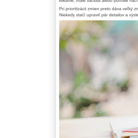
klikanie, malé tlačidlá alebo pomalé nač
Pri prioritizácii zmien preto dáva veľk
Niekedy stačí upraviť pár detailov a výs