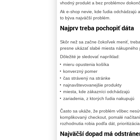
vhodný produkt a bez problémov dokonč
Ak e-shop nevie, kde ľudia odchádzajú a
to býva najväčší problém.
Najprv treba pochopiť dáta
Skôr než sa začne čokoľvek meniť, treb
presne ukázať slabé miesta nákupného 
Dôležité je sledovať napríklad:
mieru opustenia košíka
konverzný pomer
čas strávený na stránke
najnavštevovanejšie produkty
miesta, kde zákazníci odchádzajú
zariadenia, z ktorých ľudia nakupujú
Často sa ukáže, že problém vôbec nesúv
komplikovaný checkout, pomalé načítani
rozhodnutia robia podľa dát, prioritizáci
Najväčší dopad má odstráne