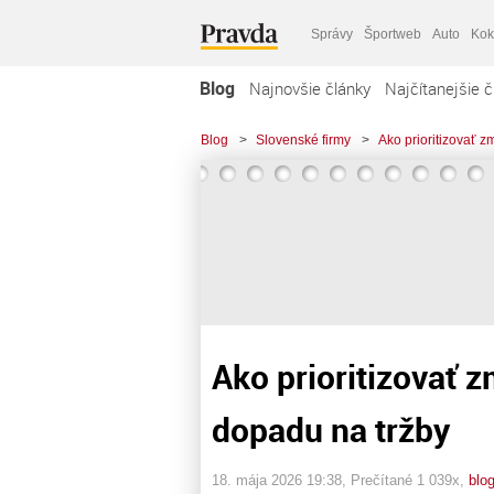
Správy
Športweb
Auto
Kok
Blog
Najnovšie články
Najčítanejšie č
Blog
>
Slovenské firmy
>
Ako prioritizovať 
Ako prioritizovať 
dopadu na tržby
18. mája 2026 19:38
, Prečítané 1 039x,
blo