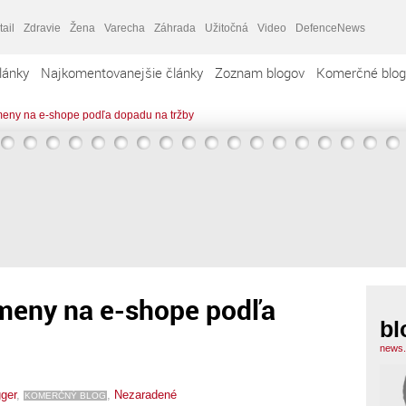
tail
Zdravie
Žena
Varecha
Záhrada
Užitočná
Video
DefenceNews
lánky
Najkomentovanejšie články
Zoznam blogov
Komerčné blog
zmeny na e-shope podľa dopadu na tržby
zmeny na e-shope podľa
bl
news.
gger
,
,
Nezaradené
KOMERČNÝ BLOG