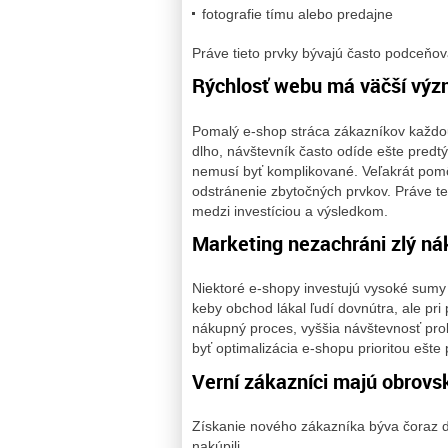
fotografie tímu alebo predajne
Práve tieto prvky bývajú často podceňov
Rýchlosť webu má väčší výz
Pomalý e-shop stráca zákazníkov každou
dlho, návštevník často odíde ešte predt
nemusí byť komplikované. Veľakrát pomôž
odstránenie zbytočných prvkov. Práve t
medzi investíciou a výsledkom.
Marketing nezachráni zlý n
Niektoré e-shopy investujú vysoké sumy
keby obchod lákal ľudí dovnútra, ale pri
nákupný proces, vyššia návštevnosť prob
byť optimalizácia e-shopu prioritou eš
Verní zákazníci majú obrovs
Získanie nového zákazníka býva čoraz dra
nakúpili.