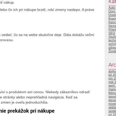
Kat
iť nákup.
Auto
lebo čo ich pri nákupe brzdí, robí zmeny naslepo. A práve
Dom 
Dopl
finan
Kance
Neza
Priem
SEO
a vedieť, čo sa na webe skutočne deje. Dáta dokážu veľmi
Služ
procesu.
tech
voľný
zdrav
Život
Arc
augu
júl 2
jún 
máj 
apríl
mare
isí s produktom ani cenou. Niekedy zákazníkov odradí
febr
janu
e stránky alebo neprehľadná navigácia. Keď sa
dece
a zmien je oveľa jednoduchšia.
nove
októ
nie prekážok pri nákupe
sept
júl 2