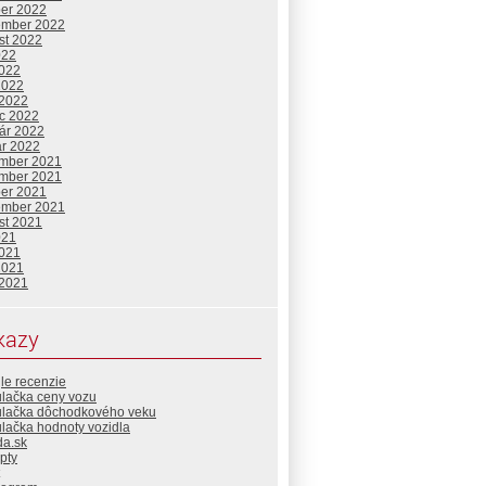
ber 2022
ember 2022
st 2022
022
2022
2022
 2022
c 2022
uár 2022
ár 2022
mber 2021
mber 2021
ber 2021
ember 2021
st 2021
021
2021
2021
 2021
kazy
le recenzie
ulačka ceny vozu
ulačka dôchodkového veku
lačka hodnoty vozidla
da.sk
pty