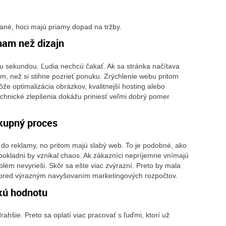
ané, hoci majú priamy dopad na tržby.
nam než dizajn
 sekundou. Ľudia nechcú čakať. Ak sa stránka načítava
ým, než si stihne pozrieť ponuku. Zrýchlenie webu pritom
e optimalizácia obrázkov, kvalitnejší hosting alebo
echnické zlepšenia dokážu priniesť veľmi dobrý pomer
ákupný proces
 do reklamy, no pritom majú slabý web. To je podobné, ako
 pokladni by vznikal chaos. Ak zákazníci nepríjemne vnímajú
lém nevyrieši. Skôr sa ešte viac zvýrazní. Preto by mala
te pred výrazným navyšovaním marketingových rozpočtov.
kú hodnotu
hšie. Preto sa oplatí viac pracovať s ľuďmi, ktorí už