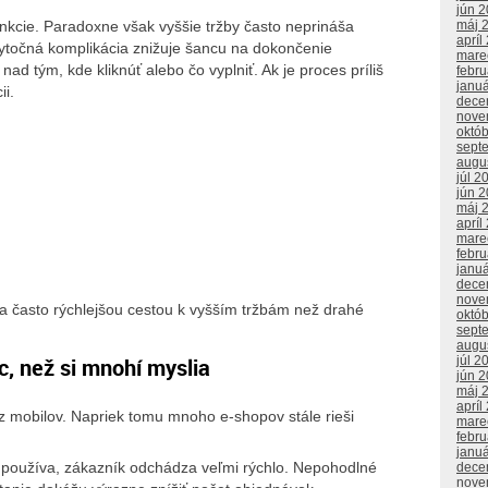
jún 
máj 
nkcie. Paradoxne však vyššie tržby často neprináša
apríl
bytočná komplikácia znižuje šancu na dokončenie
mare
d tým, kde kliknúť alebo čo vyplniť. Ak je proces príliš
febr
janu
i.
dece
nove
októ
sept
augu
júl 2
jún 
máj 
apríl
mare
febr
janu
dece
nove
a často rýchlejšou cestou k vyšším tržbám než drahé
októ
sept
augu
c, než si mnohí myslia
júl 2
jún 
máj 
apríl
z mobilov. Napriek tomu mnoho e-shopov stále rieši
mare
febr
janu
e používa, zákazník odchádza veľmi rýchlo. Nepohodlné
dece
nove