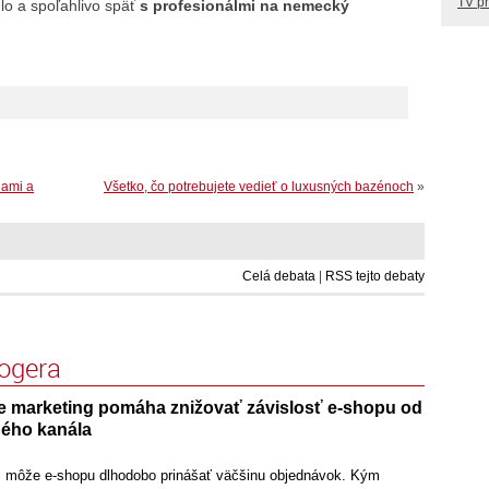
TV p
hlo a spoľahlivo späť
s profesionálmi na nemecký
nami a
Všetko, čo potrebujete vedieť o luxusných bazénoch
»
Celá debata
|
RSS tejto debaty
logera
 marketing pomáha znižovať závislosť e-shopu od
ého kanála
l môže e-shopu dlhodobo prinášať väčšinu objednávok. Kým