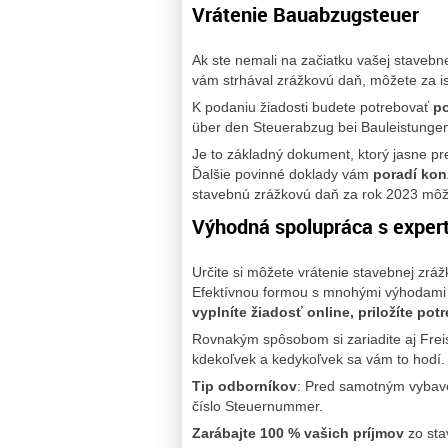
Vrátenie Bauabzugsteuer
Ak ste nemali na začiatku vašej stavebn
vám strhával zrážkovú daň, môžete za is
K podaniu žiadosti budete potrebovať
po
über den Steuerabzug bei Bauleistungen
Je to základný dokument, ktorý jasne p
Ďalšie povinné doklady vám
poradí kon
stavebnú zrážkovú daň za rok 2023 môže
Výhodná spolupráca s expert
Určite si môžete vrátenie stavebnej zrá
Efektívnou formou s mnohými výhodami j
vyplníte žiadosť online, priložíte p
Rovnakým spôsobom si zariadite aj Frei
kdekoľvek a kedykoľvek sa vám to hodí.
Tip odborníkov
: Pred samotným vybav
číslo Steuernummer.
Zarábajte 100 % vašich príjmov
zo sta