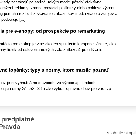
lady zostávajú prijateľné, takýto model pôsobí efektívne.
dražení reklamy, zmene pravidiel platformy alebo poklese výkonu.
g pomáha rozložiť získavanie zákazníkov medzi viacero zdrojov a
 podporujú [...]
ia pre e-shopy: od prospekcie po remarketing
tégia pre e-shop je viac ako len spustenie kampane. Zistite, ako
mný lievik od oslovenia nových zákazníkov až po udržanie
né topánky: typy a normy, ktoré musíte poznať
uv je nevyhnutná na stavbách, vo výrobe aj skladoch.
najú normy S1, S2, S3 a ako vybrať správnu obuv pre váš typ
 predplatné
Pravda
stiahnite si ap