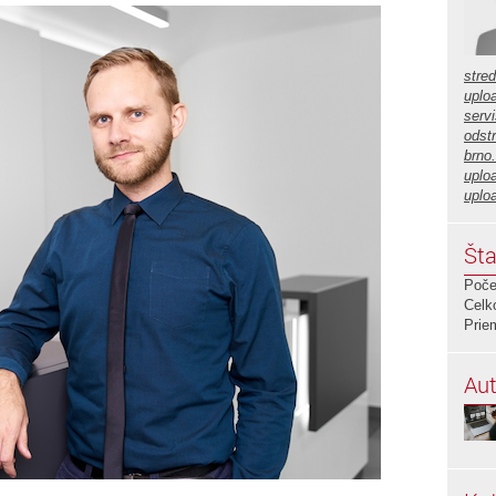
stre
uplo
servi
odstr
brno
uplo
uplo
Šta
Poče
Celk
Prie
Aut