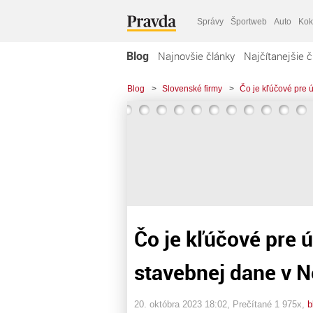
Správy
Športweb
Auto
Kok
Blog
Najnovšie články
Najčítanejšie č
Blog
>
Slovenské firmy
>
Čo je kľúčové pre 
Čo je kľúčové pre 
stavebnej dane v 
20. októbra 2023 18:02
, Prečítané 1 975x,
b