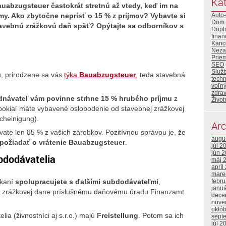
Kat
uabzugsteuer častokrát stretnú až vtedy, keď im na
umy. Ako zbytočne neprísť o 15 % z príjmov? Vybavte si
Auto
Dom 
tavebnú zrážkovú daň späť? Opýtajte sa odborníkov s
Dopl
finan
Kance
Neza
Priem
SEO
Služ
, prirodzene sa vás
týka
Bauabzugsteuer
, teda stavebná
tech
voľný
zdrav
dnávateľ vám povinne strhne 15 % hrubého príjmu
z
Život
, pokiaľ máte vybavené oslobodenie od stavebnej zrážkovej
scheinigung).
Arc
ate len 85 % z vašich zárobkov. Pozitívnou správou je, že
augu
požiadať o vrátenie Bauabzugsteuer
.
júl 2
jún 
bdodávatelia
máj 
apríl
mare
febr
ikaní
spolupracujete s ďalšími subdodávateľmi
,
janu
 zrážkovej dane príslušnému daňovému úradu Finanzamt
dece
nove
októ
lia (živnostníci aj s.r.o.) majú
Freistellung
. Potom sa ich
sept
júl 2