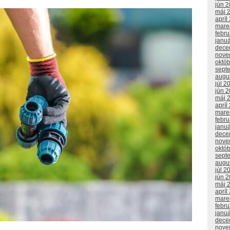
jún 
máj 
apríl
mare
febr
janu
dece
nove
októ
sept
augu
júl 2
jún 
máj 
apríl
mare
febr
janu
dece
nove
októ
sept
augu
júl 2
jún 
máj 
apríl
mare
febr
janu
dece
nove