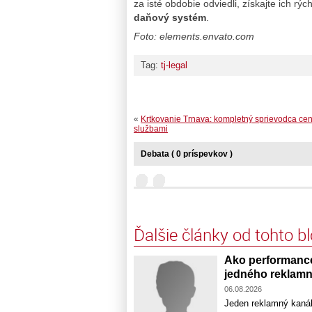
za isté obdobie odviedli, získajte ich rýc
daňový systém
.
Foto: elements.envato.com
Tag:
tj-legal
«
Krtkovanie Trnava: kompletný sprievodca ce
službami
Debata ( 0 príspevkov )
Ďalšie články od tohto b
Ako performance
jedného reklamn
06.08.2026
Jeden reklamný kaná