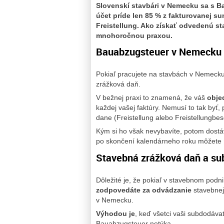
Slovenskí stavbári v Nemecku sa s Ba
účet príde len 85 % z fakturovanej s
Freistellung. Ako získať odvedenú s
mnohoročnou praxou.
Bauabzugsteuer v Nemecku
Pokiaľ pracujete na stavbách v Nemecku
zrážková daň.
V bežnej praxi to znamená, že váš
obje
každej vašej faktúry. Nemusí to tak byť
dane (Freistellung alebo Freistellungbe
Kým si ho však nevybavíte, potom dostáv
po skončení kalendárneho roku môžete
Stavebná zrážková daň a su
Dôležité je, že pokiaľ v stavebnom podn
zodpovedáte za odvádzanie
stavebnej
v Nemecku.
Výhodou je
, keď všetci vaši subdodávate
Bauabzugsteuer netýka.