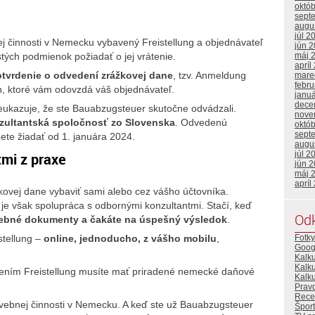
októ
sept
augu
júl 2
ej činnosti v Nemecku vybavený Freistellung a objednávateľ
jún 
tých podmienok požiadať o jej vrátenie.
máj 
apríl
tvrdenie o odvedení zrážkovej dane
, tzv. Anmeldung
mare
febr
, ktoré vám odovzdá váš objednávateľ.
janu
dece
reukazuje, že ste Bauabzugsteuer skutočne odvádzali.
nove
zultantská spoločnosť zo Slovenska
. Odvedenú
októ
sept
te žiadať od 1. januára 2024.
augu
júl 2
mi z praxe
jún 
máj 
apríl
žkovej dane vybaviť sami alebo cez vášho účtovníka.
e však spolupráca s odbornými konzultantmi. Stačí, keď
Od
otrebné dokumenty a čakáte na úspešný výsledok
.
stellung –
online, jednoducho, z vášho mobilu
,
Fotky
Goog
Kalk
Kalk
ením Freistellung musíte mať priradené nemecké daňové
Kalku
Prav
Rece
vebnej činnosti v Nemecku. A keď ste už Bauabzugsteuer
Šport