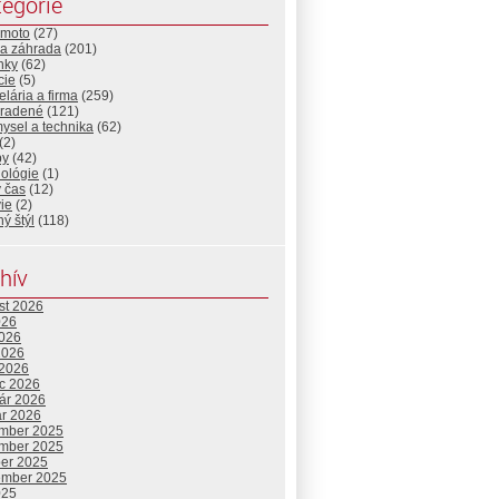
egórie
-moto
(27)
a záhrada
(201)
nky
(62)
cie
(5)
lária a firma
(259)
radené
(121)
ysel a technika
(62)
(2)
by
(42)
nológie
(1)
 čas
(12)
ie
(2)
ný štýl
(118)
hív
st 2026
026
2026
2026
 2026
c 2026
uár 2026
ár 2026
mber 2025
mber 2025
ber 2025
ember 2025
025