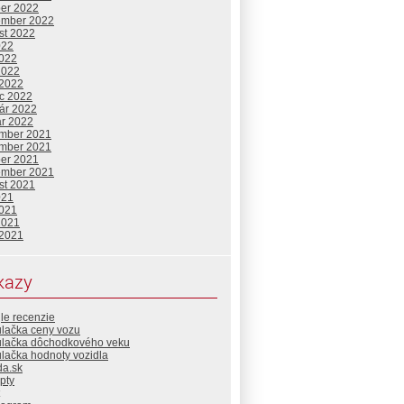
ber 2022
ember 2022
st 2022
022
2022
2022
 2022
c 2022
uár 2022
ár 2022
mber 2021
mber 2021
ber 2021
ember 2021
st 2021
021
2021
2021
 2021
kazy
le recenzie
ulačka ceny vozu
ulačka dôchodkového veku
lačka hodnoty vozidla
da.sk
pty