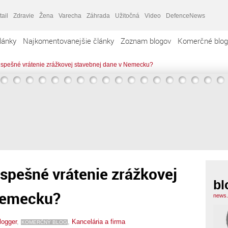
tail
Zdravie
Žena
Varecha
Záhrada
Užitočná
Video
DefenceNews
lánky
Najkomentovanejšie články
Zoznam blogov
Komerčné blog
úspešné vrátenie zrážkovej stavebnej dane v Nemecku?
úspešné vrátenie zrážkovej
bl
Nemecku?
news.
logger
,
,
Kancelária a firma
KOMERČNÝ BLOG