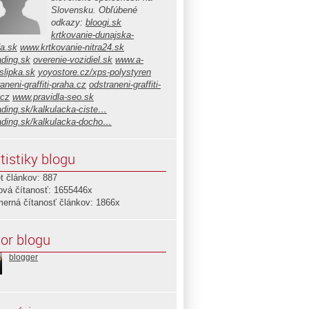
Slovensku. Obľúbené
odkazy:
bloogi.sk
krtkovanie-dunajska-
da.sk
www.krtkovanie-nitra24.sk
ading.sk
overenie-vozidiel.sk
www.a-
slipka.sk
yoyostore.cz/xps-polystyren
aneni-graffiti-praha.cz
odstraneni-graffiti-
.cz
www.pravidla-seo.sk
ading.sk/kalkulacka-ciste…
ading.sk/kalkulacka-docho…
tistiky blogu
t článkov: 887
ová čítanosť: 1655446x
merná čítanosť článkov: 1866x
or blogu
blogger