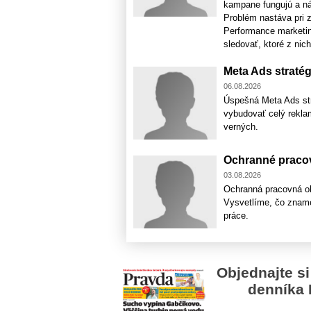
kampane fungujú a nák
Problém nastáva pri z
Performance marketin
sledovať, ktoré z nich
Meta Ads stratég
06.08.2026
Úspešná Meta Ads stra
vybudovať celý rekla
verných.
Ochranné pracov
03.08.2026
Ochranná pracovná ob
Vysvetlíme, čo zname
práce.
Objednajte si
denníka 