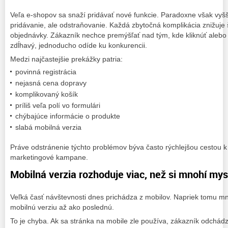
Veľa e-shopov sa snaží pridávať nové funkcie. Paradoxne však vyšš
pridávanie, ale odstraňovanie. Každá zbytočná komplikácia znižuj
objednávky. Zákazník nechce premýšľať nad tým, kde kliknúť alebo čo
zdĺhavý, jednoducho odíde ku konkurencii.
Medzi najčastejšie prekážky patria:
povinná registrácia
nejasná cena dopravy
komplikovaný košík
príliš veľa polí vo formulári
chýbajúce informácie o produkte
slabá mobilná verzia
Práve odstránenie týchto problémov býva často rýchlejšou cestou 
marketingové kampane.
Mobilná verzia rozhoduje viac, než si mnohí mys
Veľká časť návštevnosti dnes prichádza z mobilov. Napriek tomu mn
mobilnú verziu až ako poslednú.
To je chyba. Ak sa stránka na mobile zle používa, zákazník odchád