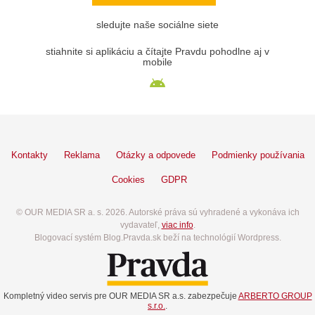
sledujte naše sociálne siete
stiahnite si aplikáciu a čítajte Pravdu pohodlne aj v
mobile
Kontakty
Reklama
Otázky a odpovede
Podmienky používania
Cookies
GDPR
© OUR MEDIA SR a. s. 2026. Autorské práva sú vyhradené a vykonáva ich
vydavateľ,
viac info
.
Blogovací systém Blog.Pravda.sk beží na technológií Wordpress.
Kompletný video servis pre OUR MEDIA SR a.s. zabezpečuje
ARBERTO GROUP
s.r.o.
.