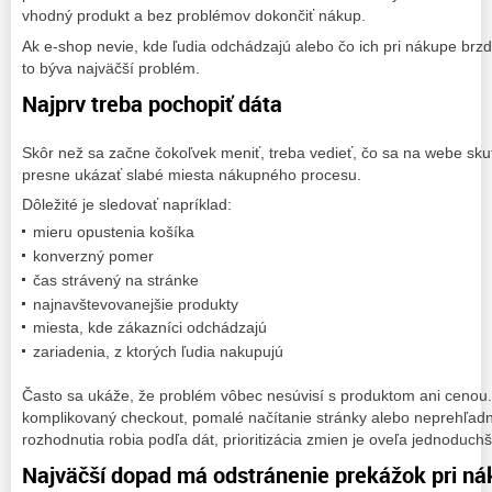
vhodný produkt a bez problémov dokončiť nákup.
Ak e-shop nevie, kde ľudia odchádzajú alebo čo ich pri nákupe brzd
to býva najväčší problém.
Najprv treba pochopiť dáta
Skôr než sa začne čokoľvek meniť, treba vedieť, čo sa na webe sk
presne ukázať slabé miesta nákupného procesu.
Dôležité je sledovať napríklad:
mieru opustenia košíka
konverzný pomer
čas strávený na stránke
najnavštevovanejšie produkty
miesta, kde zákazníci odchádzajú
zariadenia, z ktorých ľudia nakupujú
Často sa ukáže, že problém vôbec nesúvisí s produktom ani cenou
komplikovaný checkout, pomalé načítanie stránky alebo neprehľadn
rozhodnutia robia podľa dát, prioritizácia zmien je oveľa jednoduchš
Najväčší dopad má odstránenie prekážok pri n