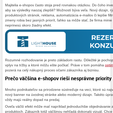
Majitelia e-shopov často stoja pred rovnakou otázkou. Do čoho inve
aby sa výsledky naozaj zlepšili? Možností býva veľa. Nový dizajn, r
produktových stránok, reklama, automatizácia e-mailov či lepšie filt
zmeny robia bez jasných priorít, ľahko sa môže stať, že firma minie
neprinesú skoro žiadny efekt.
Rozumné rozhodovanie je preto základom rastu. Dôležité je pochopi
vplyv na tržby a ktoré môžu ešte počkať. Práve v tom pomáha
opti
pozerá na celý nákupný proces očami zákazníka aj biznisu.
Prečo väčšina e-shopov rieši nesprávne priority
Mnoho podnikateľov sa prirodzene sústreďuje na veci, ktoré sú najvi
nový banner na úvodnej stránke alebo moderný dizajn. Takéto úpra
vždy majú reálny dopad na predaj.
Oveľa väčší efekt môže mať napríklad jednoduchšie objednávanie al
produktoch. Zákazník totiž väčšinou nehľadá dokonalý vizuál. Chce s