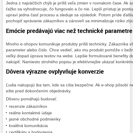
Jedna z najväčších chýb je príliš veľa zmien v rovnakom čase. Ak s
ťažko sa vyhodnocuje, čo fungovalo a čo nie. Lepší prístup je postu
upraví jedna časť procesu a sleduje sa výsledok. Potom príde ďalši
pochopiť správanie zákazníkov a zároveň sa minimalizuje riziko zlý
Emócie predávajú viac než technické parametre
Mnoho e-shopov komunikuje produkty príliš technicky. Zákazníka v
parameter alebo číslo. Chce vedieť, ako mu produkt pomôže v bežn
veľký dopad úprava textov na webe. Lepšie formulované benefity do
nakúpiť. Namiesto strohého popisu je efektívnejšie ukázať konkrét
Dôvera výrazne ovplyvňuje konverzie
Ľudia nakupujú iba tam, kde sa cítia bezpečne. Ak e-shop pôsobí 
ešte pred dokončením objednávky.
Dôveru pomáhajú budovať:
recenzie zákazníkov
reálne kontaktné údaje
jasné obchodné podmienky
kvalitná komunikácia
certifikáty a hodnotenia