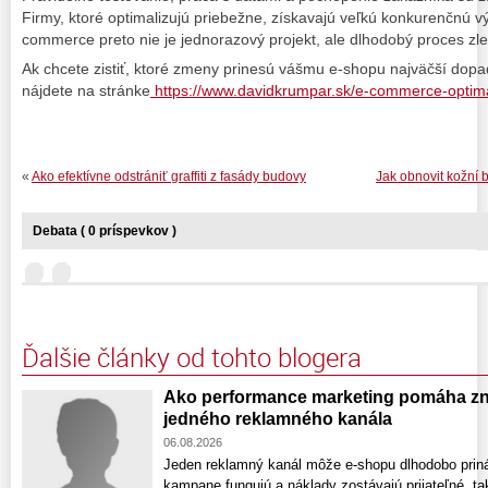
Firmy, ktoré optimalizujú priebežne, získavajú veľkú konkurenčnú v
commerce preto nie je jednorazový projekt, ale dlhodobý proces zl
Ak chcete zistiť, ktoré zmeny prinesú vášmu e-shopu najväčší dopad 
nájdete na stránke
https://www.davidkrumpar.sk/e-commerce-optima
«
Ako efektívne odstrániť graffiti z fasády budovy
Jak obnovit kožní 
Debata ( 0 príspevkov )
Ďalšie články od tohto blogera
Ako performance marketing pomáha zni
jedného reklamného kanála
06.08.2026
Jeden reklamný kanál môže e-shopu dlhodobo prin
kampane fungujú a náklady zostávajú prijateľné, ta