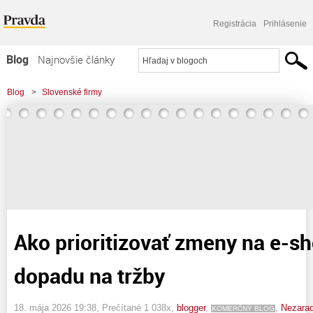
Registrácia
Prihlásenie
Blog
Najnovšie články
Najčítanejšie články
Blog
>
Slovenské firmy
Najkomentovanejšie články
>
Ako prioritizovať zmeny na e-shope podľa dopadu na tržby
Zoznam blogov
Komerčné blogy
Ako prioritizovať zmeny na e-s
dopadu na tržby
18. mája 2026 19:38
, Prečítané 1 038x,
blogger
,
,
Nezara
KOMERČNÝ BLOG