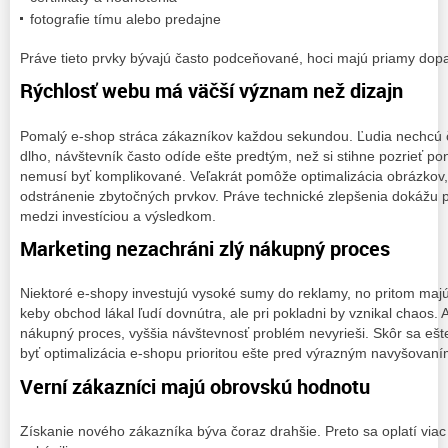
fotografie tímu alebo predajne
Práve tieto prvky bývajú často podceňované, hoci majú priamy dopa
Rýchlosť webu má väčší význam než dizajn
Pomalý e-shop stráca zákazníkov každou sekundou. Ľudia nechcú č
dlho, návštevník často odíde ešte predtým, než si stihne pozrieť p
nemusí byť komplikované. Veľakrát pomôže optimalizácia obrázkov, k
odstránenie zbytočných prvkov. Práve technické zlepšenia dokážu p
medzi investíciou a výsledkom.
Marketing nezachráni zlý nákupný proces
Niektoré e-shopy investujú vysoké sumy do reklamy, no pritom maj
keby obchod lákal ľudí dovnútra, ale pri pokladni by vznikal chaos.
nákupný proces, vyššia návštevnosť problém nevyrieši. Skôr sa ešte
byť optimalizácia e-shopu prioritou ešte pred výrazným navyšovan
Verní zákazníci majú obrovskú hodnotu
Získanie nového zákazníka býva čoraz drahšie. Preto sa oplatí viac 