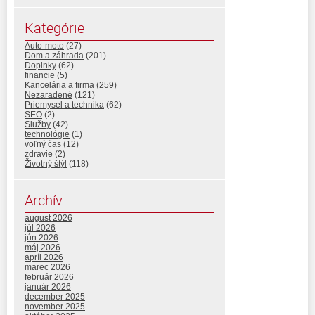
Kategórie
Auto-moto
(27)
Dom a záhrada
(201)
Doplnky
(62)
financie
(5)
Kancelária a firma
(259)
Nezaradené
(121)
Priemysel a technika
(62)
SEO
(2)
Služby
(42)
technológie
(1)
voľný čas
(12)
zdravie
(2)
Životný štýl
(118)
Archív
august 2026
júl 2026
jún 2026
máj 2026
apríl 2026
marec 2026
február 2026
január 2026
december 2025
november 2025