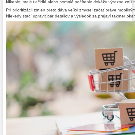
klikanie, malé tlačidlá alebo pomalé načítanie dokážu výrazne zníži
Pri prioritizácii zmien preto dáva veľký zmysel začať práve mobiln
Niekedy stačí upraviť pár detailov a výsledok sa prejaví takmer oka