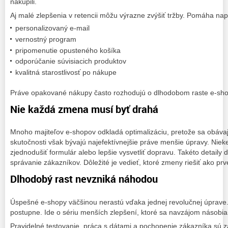
nakúpili.
Aj malé zlepšenia v retencii môžu výrazne zvýšiť tržby. Pomáha nap
personalizovaný e-mail
vernostný program
pripomenutie opusteného košíka
odporúčanie súvisiacich produktov
kvalitná starostlivosť po nákupe
Práve opakované nákupy často rozhodujú o dlhodobom raste e-sh
Nie každá zmena musí byť drahá
Mnoho majiteľov e-shopov odkladá optimalizáciu, pretože sa obáva
skutočnosti však bývajú najefektívnejšie práve menšie úpravy. Nieked
zjednodušiť formulár alebo lepšie vysvetliť dopravu. Takéto detaily
správanie zákazníkov. Dôležité je vedieť, ktoré zmeny riešiť ako prv
Dlhodobý rast nevzniká náhodou
Úspešné e-shopy väčšinou nerastú vďaka jednej revolučnej úprave.
postupne. Ide o sériu menších zlepšení, ktoré sa navzájom násobia
Pravidelné testovanie, práca s dátami a pochopenie zákazníka sú z