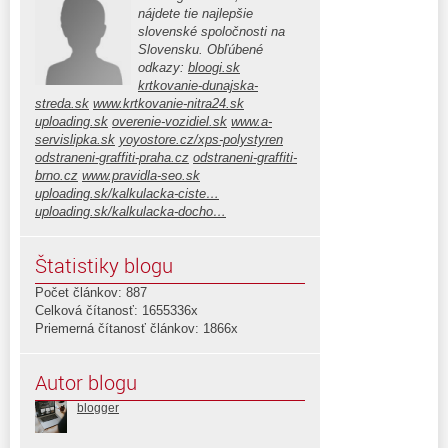
nájdete tie najlepšie
slovenské spoločnosti na
Slovensku. Obľúbené
odkazy:
bloogi.sk
krtkovanie-dunajska-
streda.sk
www.krtkovanie-nitra24.sk
uploading.sk
overenie-vozidiel.sk
www.a-
servislipka.sk
yoyostore.cz/xps-polystyren
odstraneni-graffiti-praha.cz
odstraneni-graffiti-
brno.cz
www.pravidla-seo.sk
uploading.sk/kalkulacka-ciste…
uploading.sk/kalkulacka-docho…
Štatistiky blogu
Počet článkov: 887
Celková čítanosť: 1655336x
Priemerná čítanosť článkov: 1866x
Autor blogu
blogger