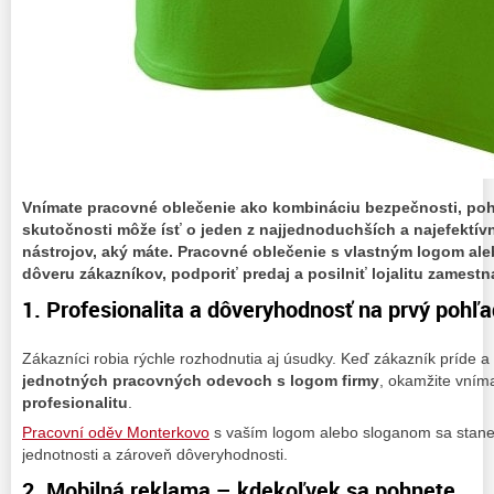
Vnímate pracovné oblečenie ako kombináciu bezpečnosti, poh
skutočnosti môže ísť o jeden z najjednoduchších a najefektí
nástrojov, aký máte. Pracovné oblečenie s vlastným logom al
dôveru zákazníkov, podporiť predaj a posilniť lojalitu zamest
1. Profesionalita a dôveryhodnosť na prvý pohľa
Zákazníci robia rýchle rozhodnutia aj úsudky. Keď zákazník príde a
jednotných pracovných odevoch s logom firmy
, okamžite vní
profesionalitu
.
Pracovní oděv Monterkovo
s vaším logom alebo sloganom sa stane
jednotnosti a zároveň dôveryhodnosti.
2. Mobilná reklama – kdekoľvek sa pohnete