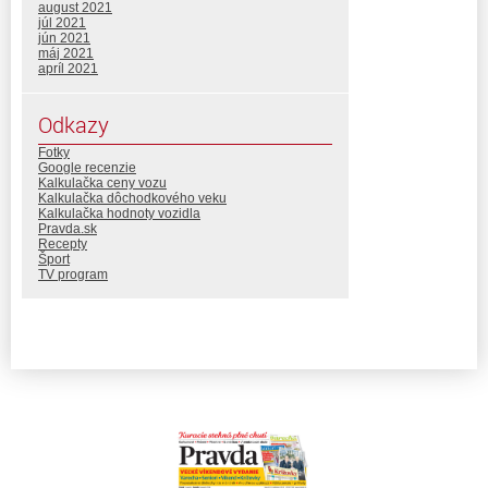
august 2021
júl 2021
jún 2021
máj 2021
apríl 2021
Odkazy
Fotky
Google recenzie
Kalkulačka ceny vozu
Kalkulačka dôchodkového veku
Kalkulačka hodnoty vozidla
Pravda.sk
Recepty
Šport
TV program