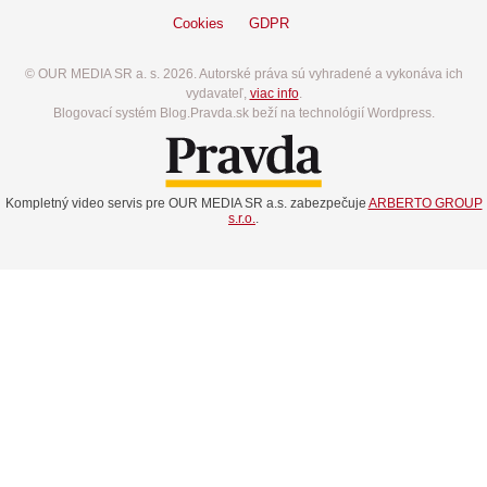
Cookies
GDPR
© OUR MEDIA SR a. s. 2026. Autorské práva sú vyhradené a vykonáva ich
vydavateľ,
viac info
.
Blogovací systém Blog.Pravda.sk beží na technológií Wordpress.
Kompletný video servis pre OUR MEDIA SR a.s. zabezpečuje
ARBERTO GROUP
s.r.o.
.