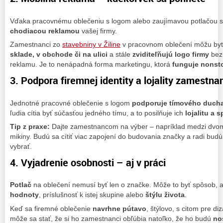
Vďaka pracovnému oblečeniu s logom alebo zaujímavou potlačou 
chodiacou reklamou
vašej firmy.
Zamestnanci zo
stavebniny v Žiline
v pracovnom oblečení môžu by
sklade, v obchode či na ulici
a stále
zviditeľňujú logo firmy
bez
reklamu. Je to nenápadná forma marketingu, ktorá
funguje nonst
3. Podpora firemnej identity a lojality zamestna
Jednotné pracovné oblečenie s logom
podporuje tímového duch
ľudia cítia byť súčasťou jedného tímu, a to posilňuje ich
lojalitu a 
Tip z praxe:
Dajte zamestnancom na výber – napríklad medzi dvoma
mikiny. Budú sa cítiť viac zapojení do budovania značky a radi budú
vybrať.
4. Vyjadrenie osobnosti – aj v práci
Potlač
na oblečení nemusí byť len o značke. Môže to byť spôsob, 
hodnoty
, príslušnosť k istej skupine alebo
štýlu života
.
Keď sa firemné oblečenie
navrhne pútavo
, štýlovo, s citom pre di
môže sa stať, že si ho zamestnanci obľúbia natoľko, že ho budú
no