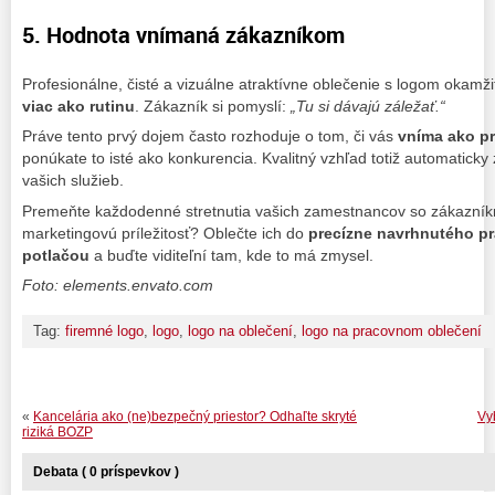
5. Hodnota vnímaná zákazníkom
Profesionálne, čisté a vizuálne atraktívne oblečenie s logom okamži
viac ako rutinu
. Zákazník si pomyslí:
„Tu si dávajú záležať.“
Práve tento prvý dojem často rozhoduje o tom, či vás
vníma ako p
ponúkate to isté ako konkurencia. Kvalitný vzhľad totiž automatick
vašich služieb.
Premeňte každodenné stretnutia vašich zamestnancov so zákazník
marketingovú príležitosť? Oblečte ich do
precízne navrhnutého p
potlačou
a buďte viditeľní tam, kde to má zmysel.
Foto: elements.envato.com
Tag:
firemné logo
,
logo
,
logo na oblečení
,
logo na pracovnom oblečení
«
Kancelária ako (ne)bezpečný priestor? Odhaľte skryté
Vyb
riziká BOZP
Debata ( 0 príspevkov )