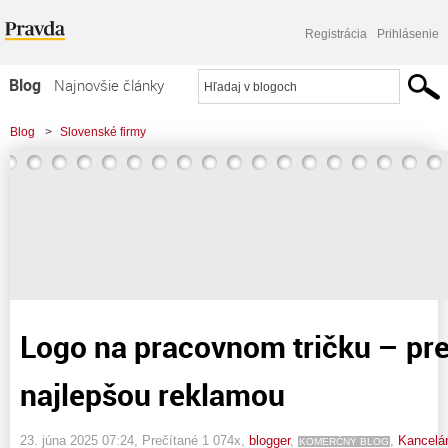
Registrácia
Prihlásenie
Blog
Najnovšie články
Najčítanejšie články
Blog
>
Slovenské firmy
Najkomentovanejšie články
>
Logo na pracovnom tričku - prečo je váš tím najlepšou reklamou
Zoznam blogov
Komerčné blogy
Logo na pracovnom tričku – pre
najlepšou reklamou
23. júna 2025 07:24
, Prečítané 1 074x,
blogger
,
,
Kancelár
KOMERČNÝ BLOG