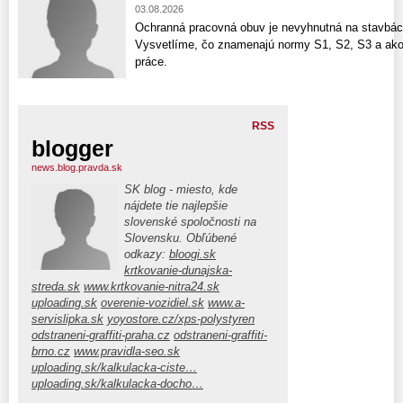
03.08.2026
Ochranná pracovná obuv je nevyhnutná na stavbách
Vysvetlíme, čo znamenajú normy S1, S2, S3 a ako
práce.
RSS
blogger
news.blog.pravda.sk
SK blog - miesto, kde
nájdete tie najlepšie
slovenské spoločnosti na
Slovensku. Obľúbené
odkazy:
bloogi.sk
krtkovanie-dunajska-
streda.sk
www.krtkovanie-nitra24.sk
uploading.sk
overenie-vozidiel.sk
www.a-
servislipka.sk
yoyostore.cz/xps-polystyren
odstraneni-graffiti-praha.cz
odstraneni-graffiti-
brno.cz
www.pravidla-seo.sk
uploading.sk/kalkulacka-ciste…
uploading.sk/kalkulacka-docho…