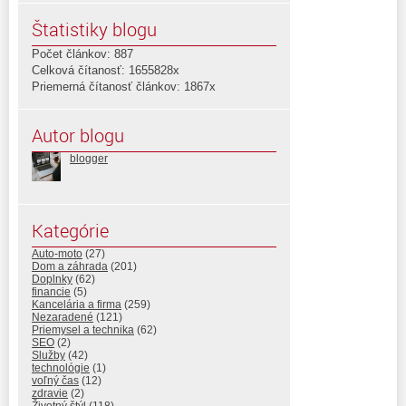
Štatistiky blogu
Počet článkov: 887
Celková čítanosť: 1655828x
Priemerná čítanosť článkov: 1867x
Autor blogu
blogger
Kategórie
Auto-moto
(27)
Dom a záhrada
(201)
Doplnky
(62)
financie
(5)
Kancelária a firma
(259)
Nezaradené
(121)
Priemysel a technika
(62)
SEO
(2)
Služby
(42)
technológie
(1)
voľný čas
(12)
zdravie
(2)
Životný štýl
(118)