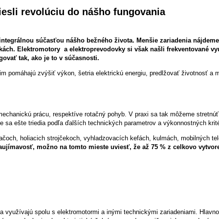
iesli revolúciu do nášho fungovania
 integrálnou súčasťou nášho bežného života. Menšie zariadenia nájdeme
kách. Elektromotory a elektroprevodovky si však našli frekventované v
govať tak, ako je to v súčasnosti.
im pomáhajú zvýšiť výkon, šetria elektrickú energiu, predlžovať životnosť a 
 mechanickú prácu, respektíve rotačný pohyb. V praxi sa tak môžeme stretnúť 
ie sa ešte triedia podľa ďalších technických parametrov a výkonnostných krité
och, holiacich strojčekoch, vyhladzovacích kefách, kulmách, mobilných tel
aujímavosť, možno na tomto mieste uviesť, že až 75 % z celkovo vytvoren
sa využívajú spolu s elektromotormi a inými technickými zariadeniami. Hlavno