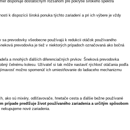
pomer disponuje dostatočným rozsahom pre pokrytie širokého spektra
sti k dispozícii široká ponuka týchto zariadení a pri ich výbere je vždy
ov sa prevodovky všeobecne používajú k redukcii otáčok používaného
 Šneková prevodovka je tiež v niektorých prípadoch označovaná ako bočná
riadeľa a mnohých ďalších diferenciačných prvkov. Šneková prevodovka
bný čelnému kolesu. Užívateľ si tak môže nastaviť rýchlosť otáčania podľa
zaujímavosť možno spomenúť ich umiestňovanie do ladiaceho mechanizmu
ch, ako sú mixéry, odšťavovače, hnetače cesta a ďalšie bežne používané
om prípade predlžuje život používaného zariadenia a určitým spôsobom
e nekupujeme nové zariadenia.