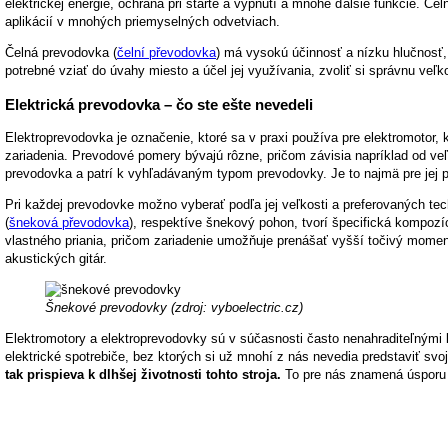
elektrickej energie, ochrana pri štarte a vypnutí a mnohé ďalšie funkcie. 
aplikácií v mnohých priemyselných odvetviach.
Čelná prevodovka (
čelní převodovka
) má vysokú účinnosť a nízku hlučnosť, 
potrebné vziať do úvahy miesto a účel jej využívania, zvoliť si správnu veľ
Elektrická prevodovka – čo ste ešte nevedeli
Elektroprevodovka je označenie, ktoré sa v praxi používa pre elektromoto
zariadenia. Prevodové pomery bývajú rôzne, pričom závisia napríklad od v
prevodovka a patrí k vyhľadávaným typom prevodovky. Je to najmä pre jej p
Pri každej prevodovke možno vyberať podľa jej veľkosti a preferovaných t
(
šneková převodovka
), respektíve šnekový pohon, tvorí špecifická kompoz
vlastného priania, pričom zariadenie umožňuje prenášať vyšší točivý mom
akustických gitár.
Šnekové prevodovky (zdroj: vyboelectric.cz)
Elektromotory a elektroprevodovky sú v súčasnosti často nenahraditeľnými
elektrické spotrebiče, bez ktorých si už mnohí z nás nevedia predstaviť svoj
tak prispieva k dlhšej životnosti tohto stroja.
To pre nás znamená úsporu n