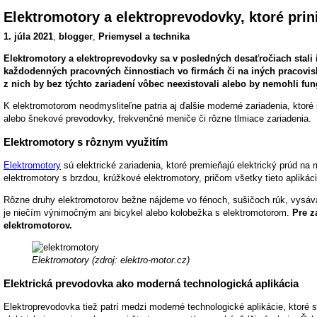
Elektromotory a elektroprevodovky, ktoré prin
1. júla 2021
,
blogger
,
Priemysel a technika
Elektromotory a elektroprevodovky sa v posledných desaťročiach stali
každodenných pracovných činnostiach vo firmách či na iných pracovis
z nich by bez týchto zariadení vôbec neexistovali alebo by nemohli fun
K elektromotorom neodmysliteľne patria aj ďalšie moderné zariadenia, ktoré 
alebo šnekové prevodovky, frekvenčné meniče či rôzne tlmiace zariadenia.
Elektromotory s rôznym využitím
Elektromotory
sú elektrické zariadenia, ktoré premieňajú elektrický prúd na
elektromotory s brzdou, krúžkové elektromotory, pričom všetky tieto aplikác
Rôzne druhy elektromotorov bežne nájdeme vo fénoch, sušičoch rúk, vysávač
je niečím výnimočným ani bicykel alebo kolobežka s elektromotorom.
Pre z
elektromotorov.
Elektromotory (zdroj: elektro-motor.cz)
Elektrická prevodovka
ako moderná technologická aplikácia
Elektroprevodovka tiež patrí medzi moderné technologické aplikácie, ktoré 