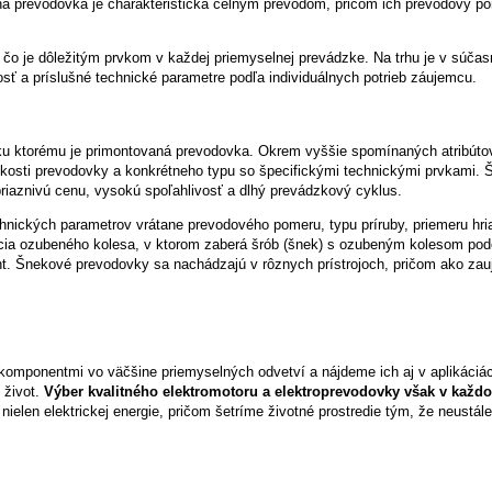
Čelná prevodovka je charakteristická čelným prevodom, pričom ich prevodový 
čo je dôležitým prvkom v každej priemyselnej prevádzke. Na trhu je v súčasno
kosť a príslušné technické parametre podľa individuálnych potrieb záujemcu.
r, ku ktorému je primontovaná prevodovka. Okrem vyššie spomínaných atribút
eľkosti prevodovky a konkrétneho typu so špecifickými technickými prvkami.
riaznivú cenu, vysokú spoľahlivosť a dlhý prevádzkový cyklus.
echnických parametrov vrátane prevodového pomeru, typu príruby, priemeru h
ícia ozubeného kolesa, v ktorom zaberá šrób (šnek) s ozubeným kolesom podo
ent. Šnekové prevodovky sa nachádzajú v rôznych prístrojoch, pričom ako 
 komponentmi vo väčšine priemyselných odvetví a nájdeme ich aj v aplikáciá
 život.
Výber kvalitného elektromotoru a elektroprevodovky však v každ
ielen elektrickej energie, pričom šetríme životné prostredie tým, že neustál