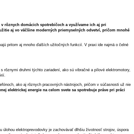
 v rôznych domácich spotrebičoch a využívame ich aj pri
yužitie aj vo väčšine moderných priemyselných odvetví, pričom mnohé
majú pritom aj mnoho ďalších užitočných funkcií. V praxi ide najmä o čelné
s rôznymi druhmi týchto zariadení, ako sú vibračné a pílové elektromotory,
rií.
efónoch, ako aj rôznych pracovných nástrojoch, pričom v súčasnosti už nie
ej elektrickej energie na celom svete sa spotrebuje práve pri práci
u úlohou elektroprevodovky je zachovávať dlhšiu životnosť strojov, úspora